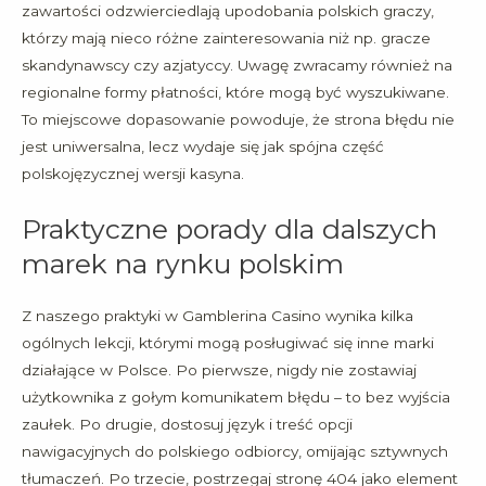
zawartości odzwierciedlają upodobania polskich graczy,
którzy mają nieco różne zainteresowania niż np. gracze
skandynawscy czy azjatyccy. Uwagę zwracamy również na
regionalne formy płatności, które mogą być wyszukiwane.
To miejscowe dopasowanie powoduje, że strona błędu nie
jest uniwersalna, lecz wydaje się jak spójna część
polskojęzycznej wersji kasyna.
Praktyczne porady dla dalszych
marek na rynku polskim
Z naszego praktyki w Gamblerina Casino wynika kilka
ogólnych lekcji, którymi mogą posługiwać się inne marki
działające w Polsce. Po pierwsze, nigdy nie zostawiaj
użytkownika z gołym komunikatem błędu – to bez wyjścia
zaułek. Po drugie, dostosuj język i treść opcji
nawigacyjnych do polskiego odbiorcy, omijając sztywnych
tłumaczeń. Po trzecie, postrzegaj stronę 404 jako element