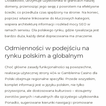
Dodatkowo, utrzymuje użytkownika w granicach naszej
domeny, przenosząc jego sesję z powrotem na efektywne
ścieżki, co przedłuża czas spędzony na stronie. Na koniec,
poprzez własne linkowanie do kluczowych kategorii,
wspiera architekturę informacji i rozkład mocy SEO w
ramach serwisu. Dla polskiego rynku, gdzie rywalizacja jest
bardzo duża, każdy detal dopracowania ma znaczenie.
Odmienności w podejściu na
rynku polskim a globalnym
Choć główne zasady funkcjonalności są powszechne,
realizacja użytecznej strony 404 w Gamblerina Casino dla
Polski obejmuje regionalne specyfiki. Przede wszystkim,
komplet informacji jest w języku polskim, nie tylko
przyswojona, ale dostosowana kulturowo – stosujemy
zwrotów jasnych i naturalnych dla ojczystego użytkownika.
Ponadto, sugerowane kierunki nawigacji i promowane