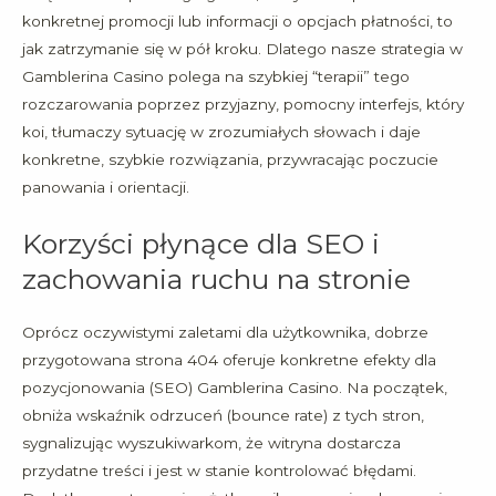
konkretnej promocji lub informacji o opcjach płatności, to
jak zatrzymanie się w pół kroku. Dlatego nasze strategia w
Gamblerina Casino polega na szybkiej “terapii” tego
rozczarowania poprzez przyjazny, pomocny interfejs, który
koi, tłumaczy sytuację w zrozumiałych słowach i daje
konkretne, szybkie rozwiązania, przywracając poczucie
panowania i orientacji.
Korzyści płynące dla SEO i
zachowania ruchu na stronie
Oprócz oczywistymi zaletami dla użytkownika, dobrze
przygotowana strona 404 oferuje konkretne efekty dla
pozycjonowania (SEO) Gamblerina Casino. Na początek,
obniża wskaźnik odrzuceń (bounce rate) z tych stron,
sygnalizując wyszukiwarkom, że witryna dostarcza
przydatne treści i jest w stanie kontrolować błędami.