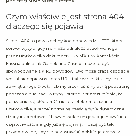
jego drogi przez naszą platformę.
Czym właściwie jest strona 404 i
dlaczego się pojawia
Strona 404 to powszechny kod odpowiedzi HTTP, który
serwer wysyła, gdy nie może odnaleźć oczekiwanego
przez użytkownika dokumentu lub pliku. W kontekście
kasyna online jak Gamblerina Casino, może to być
spowodowane z kilku powodów. Być może gracz osobiście
wpisał niepoprawny adres URL, trafił w nieaktualny link z
zewnętrznego źródła, lub my przenieśliśmy daną podstronę
podczas aktualizacji witryny. Istotne jest zrozumienie, że
pojawienie się błędu 404 nie jest efektem działania
użytkownika, a raczej normalną częścią życia dynamicznej
strony internetowej. Naszym zadaniem jest ograniczyć ich
częstotliwość, ale gdy już się pojawią, muszą być tak
przygotowane, aby nie pozostawiać polskiego gracza z