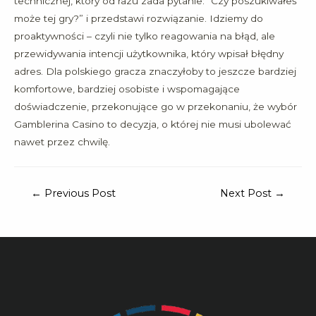
technicznej, który od razu zada pytanie: “Czy poszukiwałeś
może tej gry?” i przedstawi rozwiązanie. Idziemy do
proaktywności – czyli nie tylko reagowania na błąd, ale
przewidywania intencji użytkownika, który wpisał błędny
adres. Dla polskiego gracza znaczyłoby to jeszcze bardziej
komfortowe, bardziej osobiste i wspomagające
doświadczenie, przekonujące go w przekonaniu, że wybór
Gamblerina Casino to decyzja, o której nie musi ubolewać
nawet przez chwilę.
←
Previous Post
Next Post
→