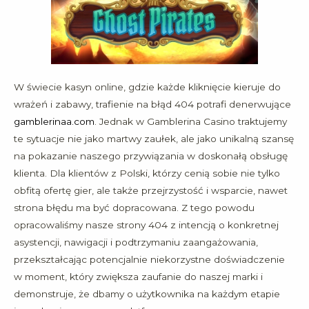
W świecie kasyn online, gdzie każde kliknięcie kieruje do
wrażeń i zabawy, trafienie na błąd 404 potrafi denerwujące
gamblerinaa.com
. Jednak w Gamblerina Casino traktujemy
te sytuacje nie jako martwy zaułek, ale jako unikalną szansę
na pokazanie naszego przywiązania w doskonałą obsługę
klienta. Dla klientów z Polski, którzy cenią sobie nie tylko
obfitą ofertę gier, ale także przejrzystość i wsparcie, nawet
strona błędu ma być dopracowana. Z tego powodu
opracowaliśmy nasze strony 404 z intencją o konkretnej
asystencji, nawigacji i podtrzymaniu zaangażowania,
przekształcając potencjalnie niekorzystne doświadczenie
w moment, który zwiększa zaufanie do naszej marki i
demonstruje, że dbamy o użytkownika na każdym etapie