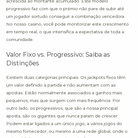
acrescida ao montante acumulado. Este modelo
progressivo faz com que o prémio não pare de subir até
um jogador sortudo conseguir a combinação vencedora.
No nosso casino, você pode monitorizar este crescimento
em tempo real, o que intensifica a expectativa de toda a
comunidade.
Valor Fixo vs. Progressivo: Saiba as
Distinções
Existem duas categorias principais. Os jackpots fixos têm
um valor definido à partida e não aumentam com as
apostas. Estão normalmente associados a ganhos mais
pequenos, mas que surgem com mais frequência. Por
outro lado, os progressivos, que são a nossa principal
aposta, são os gigantes que nunca param de crescer.
Podem estar ligados a um único jogo, a vários jogos do
mesmo fornecedor, ou mesmo a uma rede global, onde o