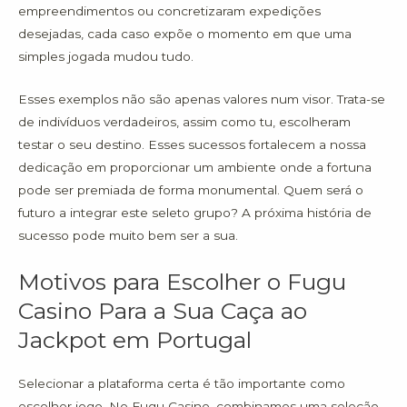
empreendimentos ou concretizaram expedições
desejadas, cada caso expõe o momento em que uma
simples jogada mudou tudo.
Esses exemplos não são apenas valores num visor. Trata-se
de indivíduos verdadeiros, assim como tu, escolheram
testar o seu destino. Esses sucessos fortalecem a nossa
dedicação em proporcionar um ambiente onde a fortuna
pode ser premiada de forma monumental. Quem será o
futuro a integrar este seleto grupo? A próxima história de
sucesso pode muito bem ser a sua.
Motivos para Escolher o Fugu
Casino Para a Sua Caça ao
Jackpot em Portugal
Selecionar a plataforma certa é tão importante como
escolher jogo. No Fugu Casino, combinamos uma seleção