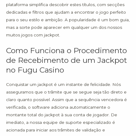
plataforma simplifica descobrir estes títulos, com secções
dedicadas e filtros que ajudam a encontrar o jogo perfeito
para o seu estilo e ambição. A popularidade é um bom guia,
mas a sorte pode aparecer em qualquer um dos nossos
muitos jogos com jackpot.
Como Funciona o Procedimento
de Recebimento de um Jackpot
no Fugu Casino
Conquistar um jackpot é um instante de felicidade. Nós
asseguramos que o trâmite que se segue seja tão direto e
claro quanto possível. Assim que a sequência vencedora é
verificada, o software adiciona automaticamente o
montante total do jackpot à sua conta de jogador. De
imediato, a nossa equipe de suporte especializado é
acionada para iniciar aos trâmites de validação e