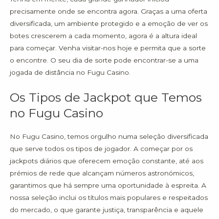
precisamente onde se encontra agora. Graças a uma oferta
diversificada, um ambiente protegido e a emoção de ver os
botes crescerem a cada momento, agora é a altura ideal
para começar. Venha visitar-nos hoje e permita que a sorte
o encontre. O seu dia de sorte pode encontrar-se a uma
jogada de distância no Fugu Casino.
Os Tipos de Jackpot que Temos
no Fugu Casino
No Fugu Casino, temos orgulho numa seleção diversificada
que serve todos os tipos de jogador. A começar por os
jackpots diários que oferecem emoção constante, até aos
prémios de rede que alcançam números astronómicos,
garantimos que há sempre uma oportunidade à espreita. A
nossa seleção inclui os títulos mais populares e respeitados
do mercado, o que garante justiça, transparência e aquele