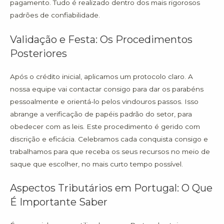
pagamento. Tudo é realizado dentro dos mais rigorosos
padrões de confiabilidade.
Validação e Festa: Os Procedimentos
Posteriores
Após o crédito inicial, aplicamos um protocolo claro. A
nossa equipe vai contactar consigo para dar os parabéns
pessoalmente e orientá-lo pelos vindouros passos. Isso
abrange a verificação de papéis padrão do setor, para
obedecer com as leis. Este procedimento é gerido com
discrição e eficácia. Celebramos cada conquista consigo e
trabalhamos para que receba os seus recursos no meio de
saque que escolher, no mais curto tempo possível.
Aspectos Tributários em Portugal: O Que
É Importante Saber