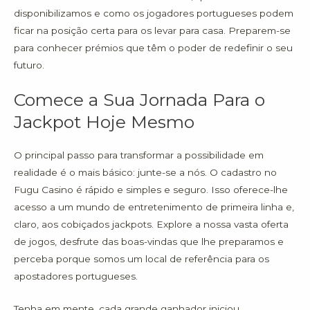
disponibilizamos e como os jogadores portugueses podem
ficar na posição certa para os levar para casa. Preparem-se
para conhecer prémios que têm o poder de redefinir o seu
futuro.
Comece a Sua Jornada Para o
Jackpot Hoje Mesmo
O principal passo para transformar a possibilidade em
realidade é o mais básico: junte-se a nós. O cadastro no
Fugu Casino é rápido e simples e seguro. Isso oferece-lhe
acesso a um mundo de entretenimento de primeira linha e,
claro, aos cobiçados jackpots. Explore a nossa vasta oferta
de jogos, desfrute das boas-vindas que lhe preparamos e
perceba porque somos um local de referência para os
apostadores portugueses.
Tenha em mente, cada grande ganhador iniciou