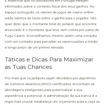
É essencial que os utilizadores em Portugal estejam
informados sobre o contexto fiscal dos seus ganhos. No
espaço português, os valores de jogos de casino online
estão isentos de taxas sobre o ganho para o jogador. Isto
quer dizer que o montante total do jackpot que encontra
anunciado é o montante que leva, sem cortes por parte do
Fugu Casino. Aconselhamos, mesmo assim, uma consulta
com um contador para perceber as repercussões a médio
e longo prazo de um prémio elevado.
Táticas e Dicas Para Maximizar
as Tuas Chances
Por mais que os jackpots sejam decididos por algoritmos
de números aleatórios (RNG) certificados, encontram-se
abordagens inteligentes para potencializar a sua
experiência e potencial. A administração da sua banca é a
regra mais crucial: estabeleça um orçamento para a caça ao