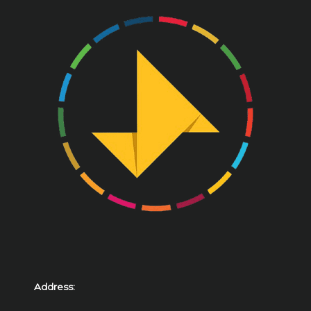
Address: