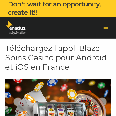
Don't wait for an opportunity,
create it!!
Téléchargez l’appli Blaze
Spins Casino pour Android
et iOS en France