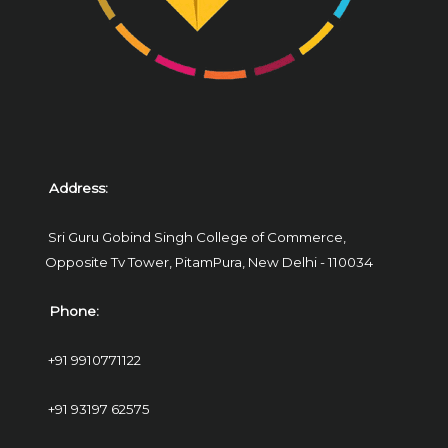
Address:
Sri Guru Gobind Singh College of Commerce,
Opposite Tv Tower, PitamPura,
New Delhi - 110034
Phone:
+91 9910771122
+91 93197 62575