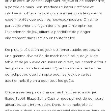
qu’elle offre un cocktail captivant de jeux et de commodité,
à portée de main. Son interface utilisateur raffinée et
intuitive simplifie la navigation, aussi bien pour les joueurs
expérimentés que pour les nouveaux joueurs. On aime
particulièrement la façon dont l’ergonomie optimise
l’expérience de jeu, offrant la possibilité de plonger
directement dans l’action en toute facilité.
De plus, la sélection de jeux est remarquable, proposant
une gamme diversifiée de machines à sous, de jeux de
table et de jeux avec croupiers en direct, pour combler tous
les goûts et tous les niveaux. Que l’on soit à la recherche
du jackpot ou que l’on opte pour les jeux de cartes
traditionnels, il y en a pour tous les goûts.
Grâce à ses temps de chargement rapides et à son jeu
fluide, l’appli Blaze Spins Casino nous permet de demeurer
absorbés sans interruption. Dans l’ensemble, elle se
démarque dans l’univers concurrentiel des jeux en ligne en