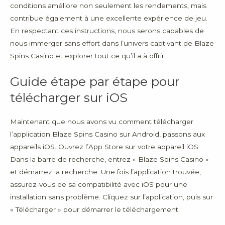
conditions améliore non seulement les rendements, mais
contribue également à une excellente expérience de jeu.
En respectant ces instructions, nous serons capables de
nous immerger sans effort dans l’univers captivant de Blaze
Spins Casino et explorer tout ce qu’il a à offrir.
Guide étape par étape pour
télécharger sur iOS
Maintenant que nous avons vu comment télécharger
l’application Blaze Spins Casino sur Android, passons aux
appareils iOS. Ouvrez l’App Store sur votre appareil iOS.
Dans la barre de recherche, entrez « Blaze Spins Casino »
et démarrez la recherche. Une fois l’application trouvée,
assurez-vous de sa compatibilité avec iOS pour une
installation sans problème. Cliquez sur l’application, puis sur
« Télécharger » pour démarrer le téléchargement.