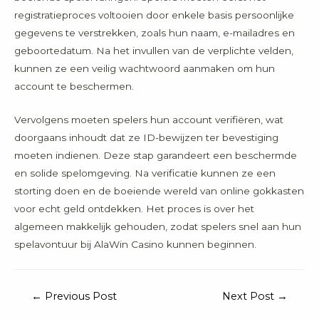
registratieproces voltooien door enkele basis persoonlijke
gegevens te verstrekken, zoals hun naam, e-mailadres en
geboortedatum. Na het invullen van de verplichte velden,
kunnen ze een veilig wachtwoord aanmaken om hun
account te beschermen.
Vervolgens moeten spelers hun account verifiëren, wat
doorgaans inhoudt dat ze ID-bewijzen ter bevestiging
moeten indienen. Deze stap garandeert een beschermde
en solide spelomgeving. Na verificatie kunnen ze een
storting doen en de boeiende wereld van online gokkasten
voor echt geld ontdekken. Het proces is over het
algemeen makkelijk gehouden, zodat spelers snel aan hun
spelavontuur bij AlaWin Casino kunnen beginnen.
←
Previous Post
Next Post
→