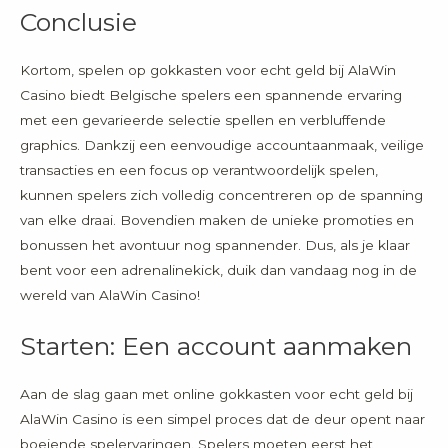
Conclusie
Kortom, spelen op gokkasten voor echt geld bij AlaWin
Casino biedt Belgische spelers een spannende ervaring
met een gevarieerde selectie spellen en verbluffende
graphics. Dankzij een eenvoudige accountaanmaak, veilige
transacties en een focus op verantwoordelijk spelen,
kunnen spelers zich volledig concentreren op de spanning
van elke draai. Bovendien maken de unieke promoties en
bonussen het avontuur nog spannender. Dus, als je klaar
bent voor een adrenalinekick, duik dan vandaag nog in de
wereld van AlaWin Casino!
Starten: Een account aanmaken
Aan de slag gaan met online gokkasten voor echt geld bij
AlaWin Casino is een simpel proces dat de deur opent naar
boeiende spelervaringen. Spelers moeten eerst het