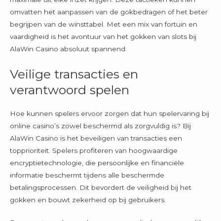
omvatten het aanpassen van de gokbedragen of het beter
begrijpen van de winsttabel. Met een mix van fortuin en
vaardigheid is het avontuur van het gokken van slots bij
AlaWin Casino absoluut spannend.
Veilige transacties en
verantwoord spelen
Hoe kunnen spelers ervoor zorgen dat hun spelervaring bij
online casino’s zowel beschermd als zorgvuldig is? Bij
AlaWin Casino is het beveiligen van transacties een
topprioriteit. Spelers profiteren van hoogwaardige
encryptietechnologie, die persoonlijke en financiële
informatie beschermt tijdens alle beschermde
betalingsprocessen. Dit bevordert de veiligheid bij het
gokken en bouwt zekerheid op bij gebruikers.