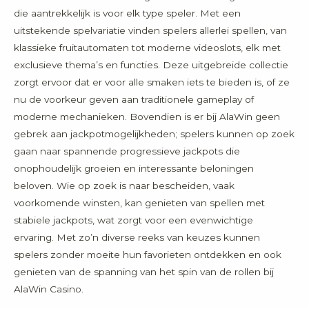
die aantrekkelijk is voor elk type speler. Met een
uitstekende spelvariatie vinden spelers allerlei spellen, van
klassieke fruitautomaten tot moderne videoslots, elk met
exclusieve thema’s en functies. Deze uitgebreide collectie
zorgt ervoor dat er voor alle smaken iets te bieden is, of ze
nu de voorkeur geven aan traditionele gameplay of
moderne mechanieken. Bovendien is er bij AlaWin geen
gebrek aan jackpotmogelijkheden; spelers kunnen op zoek
gaan naar spannende progressieve jackpots die
onophoudelijk groeien en interessante beloningen
beloven. Wie op zoek is naar bescheiden, vaak
voorkomende winsten, kan genieten van spellen met
stabiele jackpots, wat zorgt voor een evenwichtige
ervaring. Met zo’n diverse reeks van keuzes kunnen
spelers zonder moeite hun favorieten ontdekken en ook
genieten van de spanning van het spin van de rollen bij
AlaWin Casino.