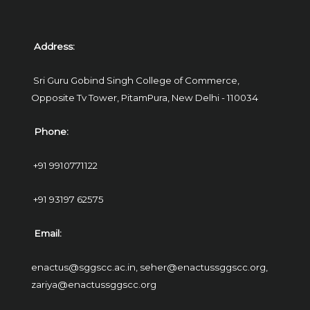
Address:
Sri Guru Gobind Singh College of Commerce,
Opposite Tv Tower, PitamPura,
New Delhi - 110034
Phone:
+91 9910771122
+91 93197 62575
Email:
enactus@sggscc.ac.in,
seher@enactussggscc.org,
zariya@enactussggscc.org