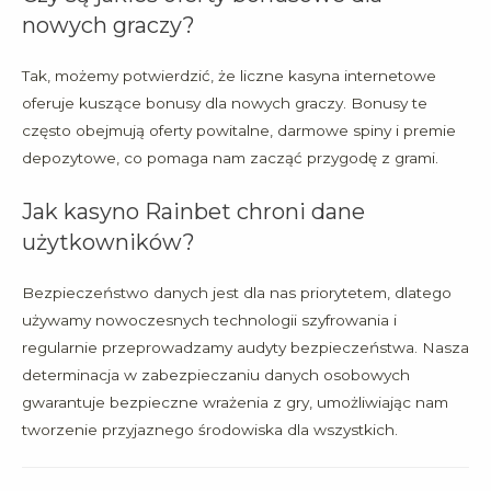
nowych graczy?
Tak, możemy potwierdzić, że liczne kasyna internetowe
oferuje kuszące bonusy dla nowych graczy. Bonusy te
często obejmują oferty powitalne, darmowe spiny i premie
depozytowe, co pomaga nam zacząć przygodę z grami.
Jak kasyno Rainbet chroni dane
użytkowników?
Bezpieczeństwo danych jest dla nas priorytetem, dlatego
używamy nowoczesnych technologii szyfrowania i
regularnie przeprowadzamy audyty bezpieczeństwa. Nasza
determinacja w zabezpieczaniu danych osobowych
gwarantuje bezpieczne wrażenia z gry, umożliwiając nam
tworzenie przyjaznego środowiska dla wszystkich.