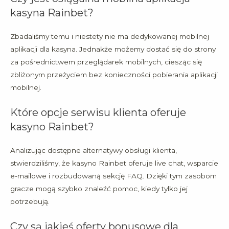
kasyna Rainbet?
Zbadaliśmy temu i niestety nie ma dedykowanej mobilnej
aplikacji dla kasyna. Jednakże możemy dostać się do strony
za pośrednictwem przeglądarek mobilnych, ciesząc się
zbliżonym przeżyciem bez konieczności pobierania aplikacji
mobilnej.
Które opcje serwisu klienta oferuje
kasyno Rainbet?
Analizując dostępne alternatywy obsługi klienta,
stwierdziliśmy, że kasyno Rainbet oferuje live chat, wsparcie
e-mailowe i rozbudowaną sekcję FAQ. Dzięki tym zasobom
gracze mogą szybko znaleźć pomoc, kiedy tylko jej
potrzebują.
Czy są jakieś oferty bonusowe dla