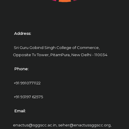
Address:
Sri Guru Gobind Singh College of Commerce,
Opposite Tv Tower, PitamPura,
New Delhi - 110034
Phone:
+91 9910771122
+91 93197 62575
Email:
enactus@sggscc.ac.in,
seher@enactussggscc.org,