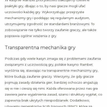
W kasynie Rainbet priorytetowo traktujemy rzetelne
praktyki gry, dbając o to, by nasi gracze mogli ufać
uczciwości każdej gry. Wykorzystując przejrzyste
mechanizmy gry i poddając się regularnym audytom,
utrzymujemy zgodność ze standardami branżowymi. To
zobowiązanie nie tylko tworzy zaufanie graczy, ale także
poprawia ogólne wrażenia z gry.
Transparentna mechanika gry
Podczas gdy wiele kasyn zmaga się z problemami zaufania
związanymi z uczciwością gry, polskie kasyno Rainbet
wyróżnia się, stawiając na transparentne mechanizmy gry,
które budują zaufanie graczy. Wierzymy, że gdy gracze
pojmują zasady działania gier, bardziej ochoczo angażują
się w nie i cieszą się nimi. Każda oferowana przez nas gra
zawiera jasne wyjaśnienia zasad, szans i struktury wypłat, co
zapewnia brak ukrytych niespodzianek. Dodatkowo,
używamy generatorów liczb losowych (RNG), które są