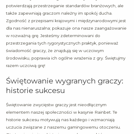
potwierdzają przestrzeganie standardów branżowych, ale
także zapewniają graczom należny im spokój ducha.
Zgodność z przepisami krajowymi i międzynarodowymi jest
dla nas nienaruszalna; pokazuje ona nasze zaangażowanie
w rozważną grę. Jesteśmy zdeterminowani do
przestrzegania tych rygorystycznych praktyk, ponieważ
świadomość graczy, że znajdują się w uczciwym
środowisku, poprawia ich ogólne wrażenia z gry. Świętujmy
razem uczciwą grę!
Świętowanie wygranych graczy:
historie sukcesu
Świętowanie zwycięstw graczy jest nieodłącznym
elementem naszej społeczności w kasynie Rainbet. Te
historie sukcesu motywują nas każdego i wzmacniają
uczucia związane z naszemu gamingowemu otoczeniu.