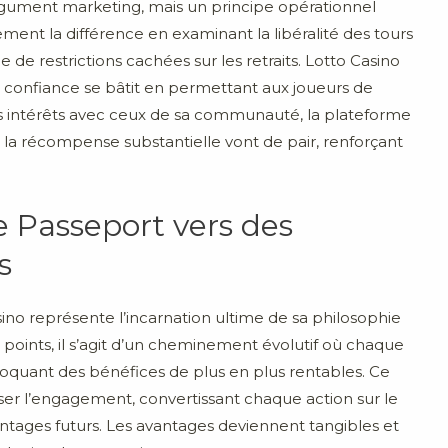
rgument marketing, mais un principe opérationnel
ment la différence en examinant la libéralité des tours
 de restrictions cachées sur les retraits. Lotto Casino
tte confiance se bâtit en permettant aux joueurs de
ses intérêts avec ceux de sa communauté, la plateforme
la récompense substantielle vont de pair, renforçant
re Passeport vers des
s
ino représente l’incarnation ultime de sa philosophie
oints, il s’agit d’un cheminement évolutif où chaque
bloquant des bénéfices de plus en plus rentables. Ce
r l’engagement, convertissant chaque action sur le
antages futurs. Les avantages deviennent tangibles et