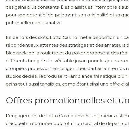
des gains plus constants. Des classiques intemporels aux
pour son potentiel de paiement, son originalité et sa qua
potentiellement lucrative.
En dehors des slots, Lotto Casino met à disposition un c
répondent aux attentes des stratèges et des amateurs d’
blackjack, de la roulette et du poker proposent des règl
différents budgets. Le véritable joyau pour les joueurs en
croupiers professionnels dirigent des parties en temps ré
studios dédiés, reproduisent l’ambiance frénétique d’un
gains tout aussi tangibles, complétant ainsi une offre 
Offres promotionnelles et u
L’engagement de Lotto Casino envers ses joueurs est imm
d’accueil structureée pour offrir un capital de départ 