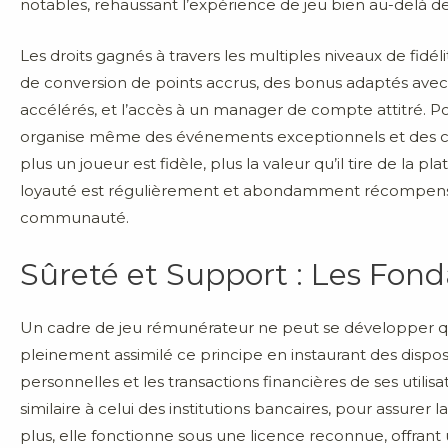
notables, rehaussant l’expérience de jeu bien au-delà de
Les droits gagnés à travers les multiples niveaux de fidél
de conversion de points accrus, des bonus adaptés avec 
accélérés, et l’accès à un manager de compte attitré. 
organise même des événements exceptionnels et des c
plus un joueur est fidèle, plus la valeur qu’il tire de la p
loyauté est régulièrement et abondamment récompensée,
communauté.
Sûreté et Support : Les Fond
Un cadre de jeu rémunérateur ne peut se développer que 
pleinement assimilé ce principe en instaurant des dispos
personnelles et les transactions financières de ses utilis
similaire à celui des institutions bancaires, pour assurer
plus, elle fonctionne sous une licence reconnue, offrant