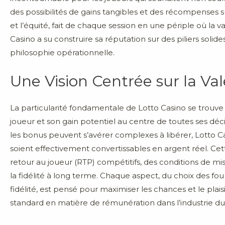
des possibilités de gains tangibles et des récompenses s
et l’équité, fait de chaque session en une périple où la
Casino a su construire sa réputation sur des piliers solid
philosophie opérationnelle.
Une Vision Centrée sur la Vale
La particularité fondamentale de Lotto Casino se trouve 
joueur et son gain potentiel au centre de toutes ses dé
les bonus peuvent s’avérer complexes à libérer, Lotto C
soient effectivement convertissables en argent réel. Ce
retour au joueur (RTP) compétitifs, des conditions de mi
la fidélité à long terme. Chaque aspect, du choix des f
fidélité, est pensé pour maximiser les chances et le plai
standard en matière de rémunération dans l’industrie du j