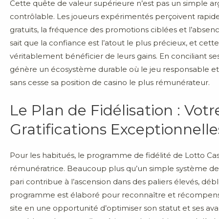
Cette quête de valeur supérieure n’est pas un simple a
contrôlable. Les joueurs expérimentés perçoivent rapide
gratuits, la fréquence des promotions ciblées et l’absence
sait que la confiance est l’atout le plus précieux, et ce
véritablement bénéficier de leurs gains. En conciliant 
génère un écosystème durable où le jeu responsable et 
sans cesse sa position de casino le plus rémunérateur.
Le Plan de Fidélisation : Vot
Gratifications Exceptionnelle
Pour les habitués, le programme de fidélité de Lotto Cas
rémunératrice. Beaucoup plus qu’un simple système de p
pari contribue à l’ascension dans des paliers élevés, dé
programme est élaboré pour reconnaître et récompense
site en une opportunité d’optimiser son statut et ses av