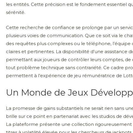
les entités. Cette précision est le fondement essentiel qu
sérénité.
Cette recherche de confiance se prolonge par un service
plusieurs voies de communication. Que ce soit via le cha
des requêtes plus complexes ou le téléphone, l’équipe
claires et pertinentes. La disponibilité d’une assistance 
permettant aux joueurs de contrôler leurs comptes, de
tout problème technique sans contrariété. Ce cadre prot
permettent à l’expérience de jeu rémunératrice de Lot
Un Monde de Jeux Développé
La promesse de gains substantiels ne serait rien sans une
brille sur ce point en partenariat avec les studios de d
La plateforme présente une collection rigoureusement c
titres à volatilité élevée pour les chercheurs de jackpot