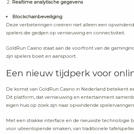
Realtime analytische gegevens
Blockchainbeveiliging
Deze verbeteringen creëren niet alleen een opwinden
spelers die gedijen op vernieuwing en connectiviteit.
GoldRun Casino staat aan de voorfront van de gamingind
zijn spelers boeit en aanspoort.
Een nieuw tijdperk voor onl
De komst van GoldRun Casino in Nederland betekent een 
Dit platform, dat vernieuwing en entertainment samenbre
eigen huis op zoek zijn naar opwindende spelervaringen
Met een strakke interface en de nieuwste technologie b
voor uiteenlopende smaken, van traditionele tafelspel