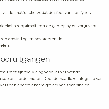
ia de chatfunctie, zodat de sfeer van een fysiek
blockchain, optimaliseert de gameplay en zorgt voor
ëren opwinding en bevorderen de
elers.
vooruitgangen
veau met zijn toewijding voor vernieuwende
spelers herdefiniëren. Door de naadloze integratie van
ekers een ongeëvenaard gevoel van spanning en