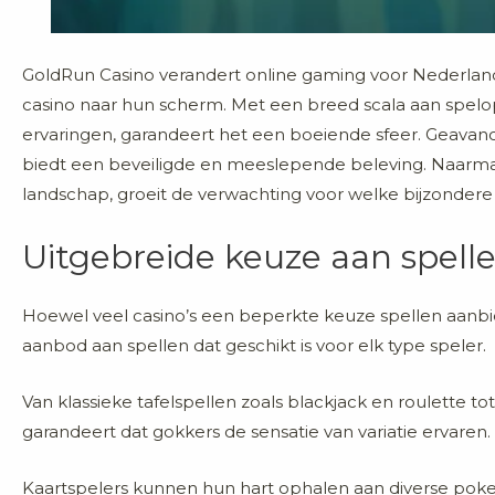
GoldRun Casino verandert online gaming voor Nederland
casino naar hun scherm. Met een breed scala aan spelopti
ervaringen, garandeert het een boeiende sfeer. Geavan
biedt een beveiligde en meeslepende beleving. Naarmate
landschap, groeit de verwachting voor welke bijzondere
Uitgebreide keuze aan spell
Hoewel veel casino’s een beperkte keuze spellen aanbi
aanbod aan spellen dat geschikt is voor elk type speler.
Van klassieke tafelspellen zoals blackjack en roulette t
garandeert dat gokkers de sensatie van variatie ervaren.
Kaartspelers kunnen hun hart ophalen aan diverse pokerv