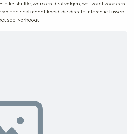
 elke shuffle, worp en deal volgen, wat zorgt voor een
 van een chatmogelijkheid, die directe interactie tussen
het spel verhoogt.