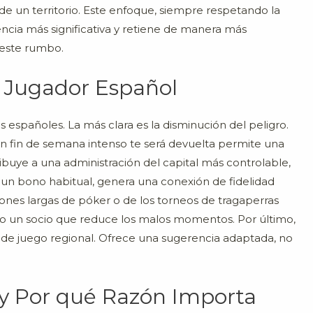
e un territorio. Este enfoque, siempre respetando la
encia más significativa y retiene de manera más
 este rumbo.
l Jugador Español
s españoles. La más clara es la disminución del peligro.
n fin de semana intenso te será devuelta permite una
buye a una administración del capital más controlable,
 un bono habitual, genera una conexión de fidelidad
iones largas de póker o de los torneos de tragaperras
o un socio que reduce los malos momentos. Por último,
de juego regional. Ofrece una sugerencia adaptada, no
y Por qué Razón Importa