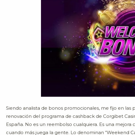
Siendo analista de bonos promocionales, me fijo en las 
renovación del programa de cashback de Corgibet Casi
España. No es un reembolso cualquiera. Es una mejora c
cuando más juega la gente. Lo denominan “Weekend Ca