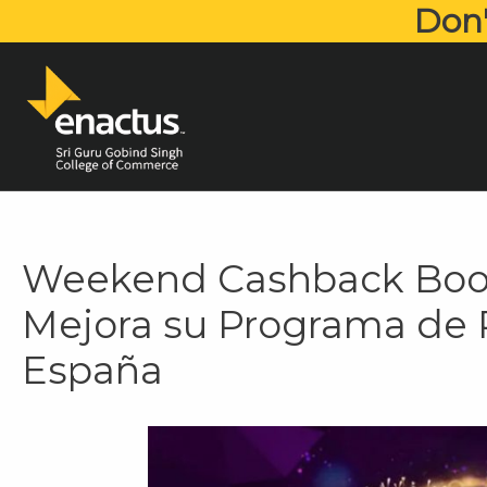
Don'
Skip
to
content
Weekend Cashback Boos
Mejora su Programa de
España