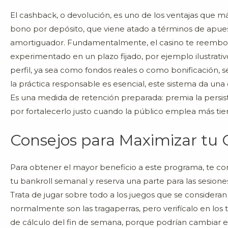
El cashback, o devolución, es uno de los ventajas que m
bono por depósito, que viene atado a términos de apu
amortiguador. Fundamentalmente, el casino te reembol
experimentado en un plazo fijado, por ejemplo ilustrati
perfil, ya sea como fondos reales o como bonificación, s
la práctica responsable es esencial, este sistema da una
Es una medida de retención preparada: premia la persist
por fortalecerlo justo cuando la público emplea más ti
Consejos para Maximizar tu
Para obtener el mayor beneficio a este programa, te co
tu bankroll semanal y reserva una parte para las sesion
Trata de jugar sobre todo a los juegos que se consideran
normalmente son las tragaperras, pero verifícalo en los 
de cálculo del fin de semana, porque podrían cambiar 