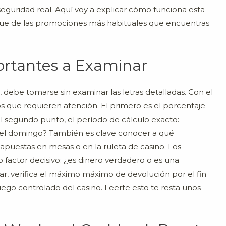
seguridad real. Aquí voy a explicar cómo funciona esta
ingue de las promociones más habituales que encuentras
ortantes a Examinar
debe tomarse sin examinar las letras detalladas. Con el
 que requieren atención. El primero es el porcentaje
El segundo punto, el período de cálculo exacto:
9 del domingo? También es clave conocer a qué
 apuestas en mesas o en la ruleta de casino. Los
o factor decisivo: ¿es dinero verdadero o es una
r, verifica el máximo máximo de devolución por el fin
go controlado del casino. Leerte esto te resta unos