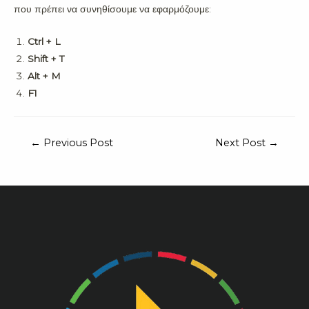
που πρέπει να συνηθίσουμε να εφαρμόζουμε:
Ctrl + L
Shift + T
Alt + M
F1
←
Previous Post
Next Post
→