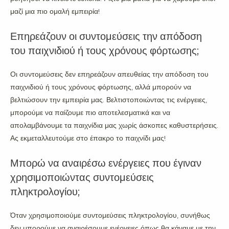
μαζί μια πιο ομαλή εμπειρία!
Επηρεάζουν οι συντομεύσεις την απόδοση
του παιχνιδιού ή τους χρόνους φόρτωσης;
Οι συντομεύσεις δεν επηρεάζουν απευθείας την απόδοση του
παιχνιδιού ή τους χρόνους φόρτωσης, αλλά μπορούν να
βελτιώσουν την εμπειρία μας. Βελτιστοποιώντας τις ενέργειες,
μπορούμε να παίζουμε πιο αποτελεσματικά και να
απολαμβάνουμε τα παιχνίδια μας χωρίς άσκοπες καθυστερήσεις.
Ας εκμεταλλευτούμε στο έπακρο το παιχνίδι μας!
Μπορώ να αναιρέσω ενέργειες που έγιναν
χρησιμοποιώντας συντομεύσεις
πληκτρολογίου;
Όταν χρησιμοποιούμε συντομεύσεις πληκτρολογίου, συνήθως
δεν μπορούμε να αναιρέσουμε ενέργειες όπως θα κάναμε με την