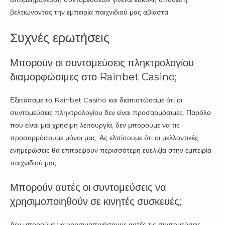
βελτιώνοντας την εμπειρία παιχνιδιού μας αβίαστα.
Συχνές ερωτήσεις
Μπορούν οι συντομεύσεις πληκτρολογίου
διαμορφώσιμες στο Rainbet Casino;
Εξετάσαμε το Rainbet Casino και διαπιστώσαμε ότι οι
συντομεύσεις πληκτρολογίου δεν είναι προσαρμόσιμες. Παρόλο
που είναι μια χρήσιμη λειτουργία, δεν μπορούμε να τις
προσαρμόσουμε μόνοι μας. Ας ελπίσουμε ότι οι μελλοντικές
ενημερώσεις θα επιτρέψουν περισσότερη ευελιξία στην εμπειρία
παιχνιδιού μας!
Μπορούν αυτές οι συντομεύσεις να
χρησιμοποιηθούν σε κινητές συσκευές;
Δεν μπορούμε να χρησιμοποιήσουμε αυτές τις συντομεύσεις