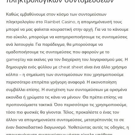
Καθώς εμβαθύνουμε στον κόσμο των συντομεύσεων
πληκτρολογίου στο Rainbet Casino, η απομνημόνευσή τους
μπορεί να μας φαίνεται κουραστική στην αρχή. Για να το κάνουμε
πιο εύκολο, μπορούμε να κατηγοριοποιήσουμε τις συντομεύσεις
ανά λειτουργία. Για παράδειγμα, θα μπορούσαμε να
ομαδοποιήσουμε τις συντομεύσεις που αφορούν με το
gameplay και εκείνες για τον διαχείριση του λογαριασμού μας. Η
δημιουργία ενός φύλλου με cheat sheet είναι ένα άλλο χρήσιμο
κόλπο – η σημείωση των συντομεύσεων που χρησιμοποιούμε
περισσότερο επιτρέπει γρήγορη αναφορά. Η εικονοποίηση
συμβάλλει επίσης. Η συσχέτιση των συντομεύσεων με ορισμένα
εικονίδια ή χρώματα τις κάνει να μένουν. Θα πρέπει επίσης να
προπονούμαστε τακτικά. Όσο περισσότερο τις χρησιμοποιούμε,
τόσο πιο φυσικές θα γίνονται. Τέλος, προκαλέστε ο ένας τον
άλλον να απομνημονεύετε συντομεύσεις, μετατρέποντάς το σε
έναν διασκεδαστικό διαγωνισμό. Υιοθετώντας αυτές τις οδηγίες, η
απομνημόνευση συντομεύσεων γίνεται εύκολη υπόθεση,