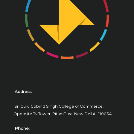
Address:
Sri Guru Gobind Singh College of Commerce,
Opposite Tv Tower, PitamPura,
New Delhi - 110034
Phone: