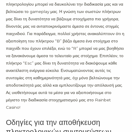
πληκτρολογίου μπορεί να διευκολύνει την διαδικασία μας και να
βελτιώσει το gameplay μας. Η γνώση των σωστών πλήκτρων
μας δίνει τη δυνατότητα να βάζουμε στοιχήματα πιο γρήγορα,
δίνοντάς μας να ανταποκρινόμαστε άμεσα σε έντονες στιγμές
παιχνιδιού. Για παράδειγμα, πολλοί χρήστες ανακαλύπτουν ότι η
αξιοποίηση του πλήκτρου “B” βάζει άμεσα ένα στοίχημα στο
παιχνίδι που έχουν επιλέξει, ενώ το “R” μπορεί να μας βοηθήσει
να ξανακάνουμε άμεσα το τελευταίο μας στοίχημα. Επιπλέον, το
πλήκτρο “Esc” μας δίνει τη δυνατότητα να διακόψουμε κάθε
ανεκτέλεστη ενέργεια εύκολα. Ενσωματώνοντας αυτές τις
συντομίες στη καθημερινότητά μας, όχι μόνο βελτιώνουμε την
αποδοτικότητά μας αλλά και εμπλουτίζουμε την απόλαυσή μας.
Ας υιοθετήσουμε αυτά τα μέσα για να αξιοποιήσουμε στο
μέγιστο την διαδικασία στοιχηματισμού μας στο Rainbet
Casino!
Οδηγίες για την αποθήκευση
πληκτρολογικών συντομεύσεων