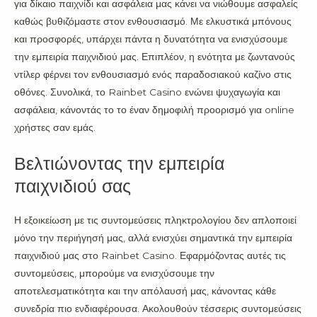
για δίκαιο παιχνίδι και ασφάλεια μας κάνει να νιώθουμε ασφαλείς
καθώς βυθιζόμαστε στον ενθουσιασμό. Με ελκυστικά μπόνους
και προσφορές, υπάρχει πάντα η δυνατότητα να ενισχύσουμε
την εμπειρία παιχνιδιού μας. Επιπλέον, η ενότητα με ζωντανούς
ντίλερ φέρνει τον ενθουσιασμό ενός παραδοσιακού καζίνο στις
οθόνες. Συνολικά, το Rainbet Casino ενώνει ψυχαγωγία και
ασφάλεια, κάνοντάς το το έναν δημοφιλή προορισμό για online
χρήστες σαν εμάς.
Βελτιώνοντας την εμπειρία
παιχνιδιού σας
Η εξοικείωση με τις συντομεύσεις πληκτρολογίου δεν απλοποιεί
μόνο την περιήγησή μας, αλλά ενισχύει σημαντικά την εμπειρία
παιχνιδιού μας στο Rainbet Casino. Εφαρμόζοντας αυτές τις
συντομεύσεις, μπορούμε να ενισχύσουμε την
αποτελεσματικότητα και την απόλαυσή μας, κάνοντας κάθε
συνεδρία πιο ενδιαφέρουσα. Ακολουθούν τέσσερις συντομεύσεις