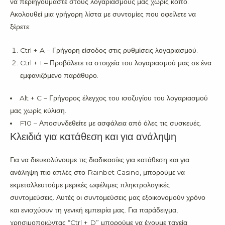
να περιηγούμαστε στους λογαριασμούς μας χωρίς κόπο.
Ακολουθεί μια γρήγορη λίστα με συντομίες που οφείλετε να
ξέρετε:
Ctrl + A – Γρήγορη είσοδος στις ρυθμίσεις λογαριασμού.
Ctrl + I – Προβάλετε τα στοιχεία του λογαριασμού μας σε ένα
εμφανιζόμενο παράθυρο.
Alt + C – Γρήγορος έλεγχος του ισοζυγίου του λογαριασμού
μας χωρίς κύλιση.
F10 – Αποσυνδεθείτε με ασφάλεια από όλες τις συσκευές.
Κλειδιά για κατάθεση και για ανάληψη
Για να διευκολύνουμε τις διαδικασίες για κατάθεση και για
ανάληψη πιο απλές στο Rainbet Casino, μπορούμε να
εκμεταλλευτούμε μερικές ωφέλιμες πληκτρολογικές
συντομεύσεις. Αυτές οι συντομεύσεις μας εξοικονομούν χρόνο
και ενισχύουν τη γενική εμπειρία μας. Για παράδειγμα,
χρησιμοποιώντας “Ctrl + D” μπορούμε να έχουμε ταχεία