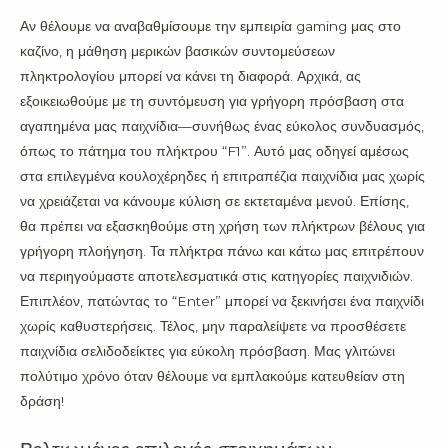
Αν θέλουμε να αναβαθμίσουμε την εμπειρία gaming μας στο
καζίνο, η μάθηση μερικών βασικών συντομεύσεων
πληκτρολογίου μπορεί να κάνει τη διαφορά. Αρχικά, ας
εξοικειωθούμε με τη συντόμευση για γρήγορη πρόσβαση στα
αγαπημένα μας παιχνίδια—συνήθως ένας εύκολος συνδυασμός,
όπως το πάτημα του πλήκτρου “F1”. Αυτό μας οδηγεί αμέσως
στα επιλεγμένα κουλοχέρηδες ή επιτραπέζια παιχνίδια μας χωρίς
να χρειάζεται να κάνουμε κύλιση σε εκτεταμένα μενού. Επίσης,
θα πρέπει να εξασκηθούμε στη χρήση των πλήκτρων βέλους για
γρήγορη πλοήγηση. Τα πλήκτρα πάνω και κάτω μας επιτρέπουν
να περιηγούμαστε αποτελεσματικά στις κατηγορίες παιχνιδιών.
Επιπλέον, πατώντας το “Enter” μπορεί να ξεκινήσει ένα παιχνίδι
χωρίς καθυστερήσεις. Τέλος, μην παραλείψετε να προσθέσετε
παιχνίδια σελιδοδείκτες για εύκολη πρόσβαση. Μας γλιτώνει
πολύτιμο χρόνο όταν θέλουμε να εμπλακούμε κατευθείαν στη
δράση!