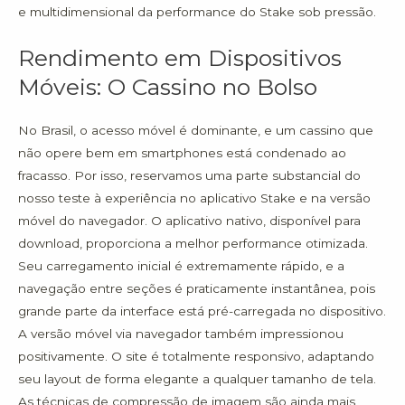
e multidimensional da performance do Stake sob pressão.
Rendimento em Dispositivos
Móveis: O Cassino no Bolso
No Brasil, o acesso móvel é dominante, e um cassino que
não opere bem em smartphones está condenado ao
fracasso. Por isso, reservamos uma parte substancial do
nosso teste à experiência no aplicativo Stake e na versão
móvel do navegador. O aplicativo nativo, disponível para
download, proporciona a melhor performance otimizada.
Seu carregamento inicial é extremamente rápido, e a
navegação entre seções é praticamente instantânea, pois
grande parte da interface está pré-carregada no dispositivo.
A versão móvel via navegador também impressionou
positivamente. O site é totalmente responsivo, adaptando
seu layout de forma elegante a qualquer tamanho de tela.
As técnicas de compressão de imagem são ainda mais