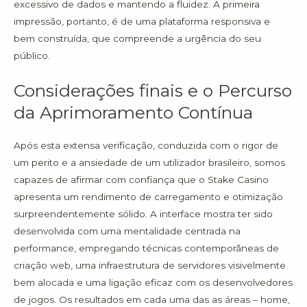
excessivo de dados e mantendo a fluidez. A primeira
impressão, portanto, é de uma plataforma responsiva e
bem construída, que compreende a urgência do seu
público.
Considerações finais e o Percurso
da Aprimoramento Contínua
Após esta extensa verificação, conduzida com o rigor de
um perito e a ansiedade de um utilizador brasileiro, somos
capazes de afirmar com confiança que o Stake Casino
apresenta um rendimento de carregamento e otimização
surpreendentemente sólido. A interface mostra ter sido
desenvolvida com uma mentalidade centrada na
performance, empregando técnicas contemporâneas de
criação web, uma infraestrutura de servidores visivelmente
bem alocada e uma ligação eficaz com os desenvolvedores
de jogos. Os resultados em cada uma das as áreas – home,