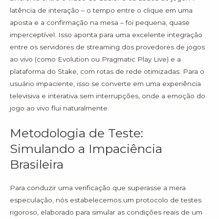
latência de interação – o tempo entre o clique em uma
aposta e a confirmação na mesa – foi pequena, quase
imperceptível. Isso aponta para uma excelente integração
entre os servidores de streaming dos provedores de jogos
ao vivo (como Evolution ou Pragmatic Play Live) e a
plataforma do Stake, com rotas de rede otimizadas. Para o
usuário impaciente, isso se converte em uma experiência
televisiva e interativa sem interrupções, onde a emoção do
jogo ao vivo flui naturalmente.
Metodologia de Teste:
Simulando a Impaciência
Brasileira
Para conduzir uma verificação que superasse a mera
especulação, nós estabelecemos um protocolo de testes
rigoroso, elaborado para simular as condições reais de um