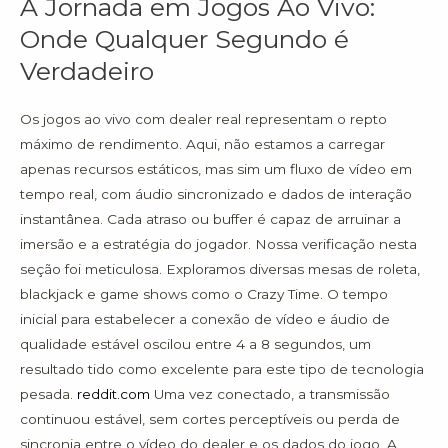
A Jornada em Jogos Ao Vivo:
Onde Qualquer Segundo é
Verdadeiro
Os jogos ao vivo com dealer real representam o repto
máximo de rendimento. Aqui, não estamos a carregar
apenas recursos estáticos, mas sim um fluxo de vídeo em
tempo real, com áudio sincronizado e dados de interação
instantânea. Cada atraso ou buffer é capaz de arruinar a
imersão e a estratégia do jogador. Nossa verificação nesta
seção foi meticulosa. Exploramos diversas mesas de roleta,
blackjack e game shows como o Crazy Time. O tempo
inicial para estabelecer a conexão de vídeo e áudio de
qualidade estável oscilou entre 4 a 8 segundos, um
resultado tido como excelente para este tipo de tecnologia
pesada.
reddit.com
Uma vez conectado, a transmissão
continuou estável, sem cortes perceptíveis ou perda de
sincronia entre o vídeo do dealer e os dados do jogo. A