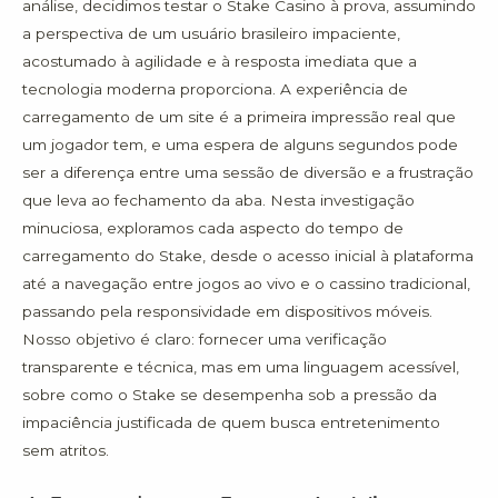
análise, decidimos testar o Stake Casino à prova, assumindo
a perspectiva de um usuário brasileiro impaciente,
acostumado à agilidade e à resposta imediata que a
tecnologia moderna proporciona. A experiência de
carregamento de um site é a primeira impressão real que
um jogador tem, e uma espera de alguns segundos pode
ser a diferença entre uma sessão de diversão e a frustração
que leva ao fechamento da aba. Nesta investigação
minuciosa, exploramos cada aspecto do tempo de
carregamento do Stake, desde o acesso inicial à plataforma
até a navegação entre jogos ao vivo e o cassino tradicional,
passando pela responsividade em dispositivos móveis.
Nosso objetivo é claro: fornecer uma verificação
transparente e técnica, mas em uma linguagem acessível,
sobre como o Stake se desempenha sob a pressão da
impaciência justificada de quem busca entretenimento
sem atritos.