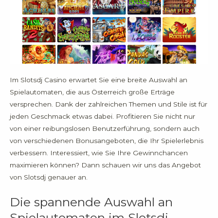
Im Slotsdj Casino erwartet Sie eine breite Auswahl an
Spielautomaten, die aus Österreich große Erträge
versprechen. Dank der zahlreichen Themen und Stile ist für
jeden Geschmack etwas dabei. Profitieren Sie nicht nur
von einer reibungslosen Benutzerführung, sondern auch
von verschiedenen Bonusangeboten, die Ihr Spielerlebnis
verbessern. Interessiert, wie Sie Ihre Gewinnchancen
maximieren können? Dann schauen wir uns das Angebot
von Slotsdj genauer an.
Die spannende Auswahl an
Spielautomaten im Slotsdj