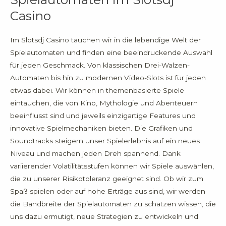
Casino
Im Slotsdj Casino tauchen wir in die lebendige Welt der
Spielautomaten und finden eine beeindruckende Auswahl
für jeden Geschmack. Von klassischen Drei-Walzen-
Automaten bis hin zu modernen Video-Slots ist für jeden
etwas dabei. Wir können in themenbasierte Spiele
eintauchen, die von Kino, Mythologie und Abenteuern
beeinflusst sind und jeweils einzigartige Features und
innovative Spielmechaniken bieten. Die Grafiken und
Soundtracks steigern unser Spielerlebnis auf ein neues
Niveau und machen jeden Dreh spannend. Dank
variierender Volatilitätsstufen können wir Spiele auswählen,
die zu unserer Risikotoleranz geeignet sind. Ob wir zum
Spaß spielen oder auf hohe Erträge aus sind, wir werden
die Bandbreite der Spielautomaten zu schätzen wissen, die
uns dazu ermutigt, neue Strategien zu entwickeln und