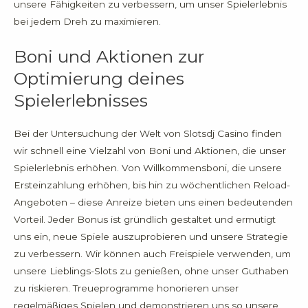
unsere Fähigkeiten zu verbessern, um unser Spielerlebnis
bei jedem Dreh zu maximieren.
Boni und Aktionen zur
Optimierung deines
Spielerlebnisses
Bei der Untersuchung der Welt von Slotsdj Casino finden
wir schnell eine Vielzahl von Boni und Aktionen, die unser
Spielerlebnis erhöhen. Von Willkommensboni, die unsere
Ersteinzahlung erhöhen, bis hin zu wöchentlichen Reload-
Angeboten – diese Anreize bieten uns einen bedeutenden
Vorteil. Jeder Bonus ist gründlich gestaltet und ermutigt
uns ein, neue Spiele auszuprobieren und unsere Strategie
zu verbessern. Wir können auch Freispiele verwenden, um
unsere Lieblings-Slots zu genießen, ohne unser Guthaben
zu riskieren. Treueprogramme honorieren unser
regelmäßiges Spielen und demonstrieren uns so unsere