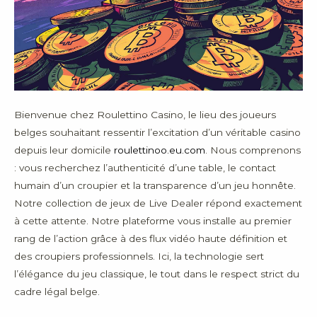
Bienvenue chez Roulettino Casino, le lieu des joueurs
belges souhaitant ressentir l’excitation d’un véritable casino
depuis leur domicile
roulettinoo.eu.com
. Nous comprenons
: vous recherchez l’authenticité d’une table, le contact
humain d’un croupier et la transparence d’un jeu honnête.
Notre collection de jeux de Live Dealer répond exactement
à cette attente. Notre plateforme vous installe au premier
rang de l’action grâce à des flux vidéo haute définition et
des croupiers professionnels. Ici, la technologie sert
l’élégance du jeu classique, le tout dans le respect strict du
cadre légal belge.