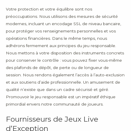
Votre protection et votre équilibre sont nos
préoccupations. Nous utilisons des mesures de sécurité
modernes, incluant un encodage SSL de niveau bancaire,
pour protéger vos renseignements personnelles et vos
opérations financières. Dans le même temps, nous
adhérons fermement aux principes du jeu responsable.
Nous mettons à votre disposition des instruments concrets
pour conserver le contrôle : vous pouvez fixer vous-même
des plafonds de dépôt, de perte ou de longueur de
session. Nous rendons également l’accès à l’auto-exclusion
et aux soutiens d’aide professionnelle. Un amusement de
qualité n’existe que dans un cadre sécurisé et géré.
Promouvoir le jeu responsable est un impératif éthique
primordial envers notre communauté de joueurs.
Fournisseurs de Jeux Live
d’Exception