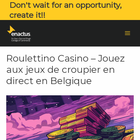
Don't wait for an opportunity,
create it!!
Roulettino Casino – Jouez
aux jeux de croupier en
direct en Belgique