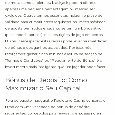
de mesa como a roleta ou blackjack podem oferecer
apenas uma pequena percentagem ou mesmo ser
excluídos. Outros termos essenciais incluem o prazo de
validade para cumprir estes requisitos, os limites máximos
de aposta permitidos enquanto se tem um bónus ativo
(para impedir abusos), e as restrições de jogo em certos
títulos. Desrespeitar estas regras pode levar na invalidação
do bónus e dos ganhos associados. Por isso, nós
reforçamos: gastar cinco minutos à leitura da secção de
“Termos e Condições” ou “Regulamento do Bónus” é o
investimento mais inteligente que um jogador pode fazer.
Bónus de Depósito: Como
Maximizar o Seu Capital
Fora do pacote inaugural, o Roulettino Casino conserva o
ritmo com uma variedade de bónus de depósito
recorrentes, concebidos para reavivar o entusiasmo em