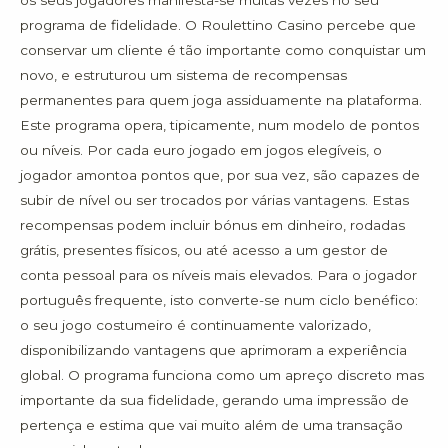
os seus jogadores manifesta-se muitas vezes no seu
programa de fidelidade. O Roulettino Casino percebe que
conservar um cliente é tão importante como conquistar um
novo, e estruturou um sistema de recompensas
permanentes para quem joga assiduamente na plataforma.
Este programa opera, tipicamente, num modelo de pontos
ou níveis. Por cada euro jogado em jogos elegíveis, o
jogador amontoa pontos que, por sua vez, são capazes de
subir de nível ou ser trocados por várias vantagens. Estas
recompensas podem incluir bónus em dinheiro, rodadas
grátis, presentes físicos, ou até acesso a um gestor de
conta pessoal para os níveis mais elevados. Para o jogador
português frequente, isto converte-se num ciclo benéfico:
o seu jogo costumeiro é continuamente valorizado,
disponibilizando vantagens que aprimoram a experiência
global. O programa funciona como um apreço discreto mas
importante da sua fidelidade, gerando uma impressão de
pertença e estima que vai muito além de uma transação