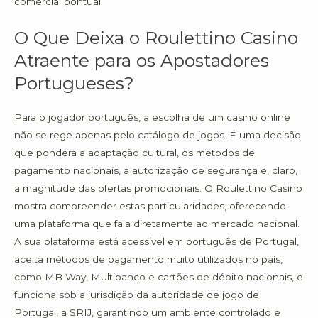
comercial pontual.
O Que Deixa o Roulettino Casino
Atraente para os Apostadores
Portugueses?
Para o jogador português, a escolha de um casino online
não se rege apenas pelo catálogo de jogos. É uma decisão
que pondera a adaptação cultural, os métodos de
pagamento nacionais, a autorização de segurança e, claro,
a magnitude das ofertas promocionais. O Roulettino Casino
mostra compreender estas particularidades, oferecendo
uma plataforma que fala diretamente ao mercado nacional.
A sua plataforma está acessível em português de Portugal,
aceita métodos de pagamento muito utilizados no país,
como MB Way, Multibanco e cartões de débito nacionais, e
funciona sob a jurisdição da autoridade de jogo de
Portugal, a SRIJ, garantindo um ambiente controlado e