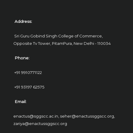
Address:
Sri Guru Gobind Singh College of Commerce,
Opposite Tv Tower, PitamPura,
New Delhi - 110034
Phone:
+91 9910771122
+91 93197 62575
Email:
enactus@sggscc.ac.in,
seher@enactussggscc.org,
zariya@enactussggscc.org