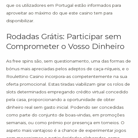
que os utilizadores em Portugal estão informados para
aproveitar ao máximo do que este casino tem para
disponibilizar.
Rodadas Grátis: Participar sem
Comprometer o Vosso Dinheiro
As free spins são, sem questionamento, uma das formas de
bónus mais apreciadas pelos adeptos de caça-níqueis, e o
Roulettino Casino incorpora-as competentemente na sua
oferta promocional. Estas tiradas viabilizam girar os rolos de
slots determinados empregando crédito virtual concedido
pela casa, proporcionando a oportunidade de obter
dinheiro real sem gasto inicial. Podendo ser concedidas
como parte do conjunto de boas-vindas, em promoções
semanais, ou como prémio por presença em torneios. O
aspeto mais vantajoso é a chance de experimentar jogos