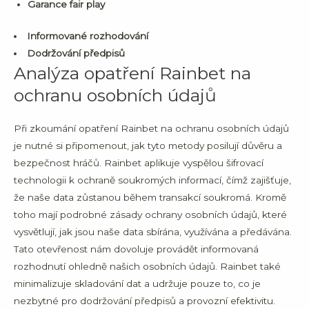
Garance fair play
Informované rozhodování
Dodržování předpisů
Analýza opatření Rainbet na
ochranu osobních údajů
Při zkoumání opatření Rainbet na ochranu osobních údajů
je nutné si připomenout, jak tyto metody posilují důvěru a
bezpečnost hráčů. Rainbet aplikuje vyspělou šifrovací
technologii k ochraně soukromých informací, čímž zajišťuje,
že naše data zůstanou během transakcí soukromá. Kromě
toho mají podrobné zásady ochrany osobních údajů, které
vysvětlují, jak jsou naše data sbírána, využívána a předávána.
Tato otevřenost nám dovoluje provádět informovaná
rozhodnutí ohledně našich osobních údajů. Rainbet také
minimalizuje skladování dat a udržuje pouze to, co je
nezbytné pro dodržování předpisů a provozní efektivitu.