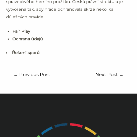
spravedlivého herního prožitku. Česká právní struktura je
vytvořena tak, aby hráče ochraňovala skrze několika
důležitých pravidel.
Fair Play
Ochrana údajů
Řešení sporů
←
Previous Post
Next Post
→