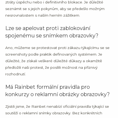
ztráty úspěchu nebo i definitivního blokace. Je důležité
seznámit se s jejich pokynům, aby se předešlo možným
nesrovnalostem s naším herním zážitkem.
Lze se apelovat proti zablokování
spojenému se snímkem obrazovky?
Ano, můžeme se protestovat proti zákazu týkajícímu se se
screenshoty podle praktik definovaných systémem. Je
důležité, že získali veškeré důležité důkazy a okamžitě
předložili naši protest, že posílili možnost na příznivý
rozhodnutí.
Má Rainbet formální pravidla pro
konkurzy o reklamní obrázky obrazovky?
Zjistili jsme, že Rainbet nenabízí oficiální pravidla týkající se
soutěží o reklamní snímky obrazovky. Bez konkrétních