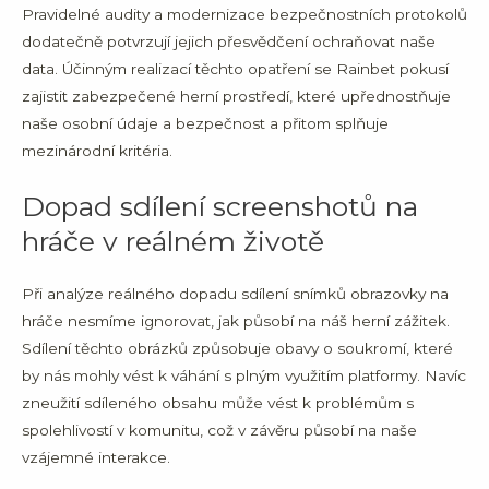
Pravidelné audity a modernizace bezpečnostních protokolů
dodatečně potvrzují jejich přesvědčení ochraňovat naše
data. Účinným realizací těchto opatření se Rainbet pokusí
zajistit zabezpečené herní prostředí, které upřednostňuje
naše osobní údaje a bezpečnost a přitom splňuje
mezinárodní kritéria.
Dopad sdílení screenshotů na
hráče v reálném životě
Při analýze reálného dopadu sdílení snímků obrazovky na
hráče nesmíme ignorovat, jak působí na náš herní zážitek.
Sdílení těchto obrázků způsobuje obavy o soukromí, které
by nás mohly vést k váhání s plným využitím platformy. Navíc
zneužití sdíleného obsahu může vést k problémům s
spolehlivostí v komunitu, což v závěru působí na naše
vzájemné interakce.