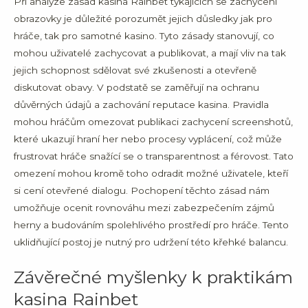
Při analýze zásad kasina Rainbet týkajících se zachycení
obrazovky je důležité porozumět jejich důsledky jak pro
hráče, tak pro samotné kasino. Tyto zásady stanovují, co
mohou uživatelé zachycovat a publikovat, a mají vliv na tak
jejich schopnost sdělovat své zkušenosti a otevřeně
diskutovat obavy. V podstatě se zaměřují na ochranu
důvěrných údajů a zachování reputace kasina. Pravidla
mohou hráčům omezovat publikaci zachycení screenshotů,
které ukazují hraní her nebo procesy vyplácení, což může
frustrovat hráče snažící se o transparentnost a férovost. Tato
omezení mohou kromě toho odradit možné uživatele, kteří
si cení otevřené dialogu. Pochopení těchto zásad nám
umožňuje ocenit rovnováhu mezi zabezpečením zájmů
herny a budováním spolehlivého prostředí pro hráče. Tento
uklidňující postoj je nutný pro udržení této křehké balancu.
Závěrečné myšlenky k praktikám
kasina Rainbet