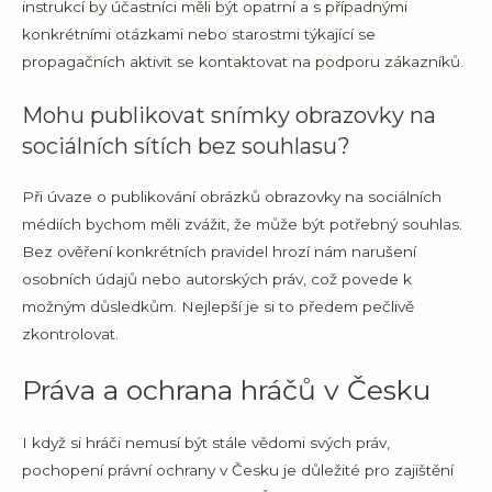
instrukcí by účastníci měli být opatrní a s případnými
konkrétními otázkami nebo starostmi týkající se
propagačních aktivit se kontaktovat na podporu zákazníků.
Mohu publikovat snímky obrazovky na
sociálních sítích bez souhlasu?
Při úvaze o publikování obrázků obrazovky na sociálních
médiích bychom měli zvážit, že může být potřebný souhlas.
Bez ověření konkrétních pravidel hrozí nám narušení
osobních údajů nebo autorských práv, což povede k
možným důsledkům. Nejlepší je si to předem pečlivě
zkontrolovat.
Práva a ochrana hráčů v Česku
I když si hráči nemusí být stále vědomi svých práv,
pochopení právní ochrany v Česku je důležité pro zajištění