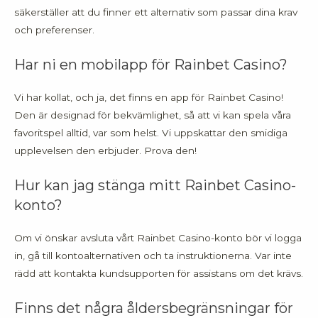
säkerställer att du finner ett alternativ som passar dina krav
och preferenser.
Har ni en mobilapp för Rainbet Casino?
Vi har kollat, och ja, det finns en app för Rainbet Casino!
Den är designad för bekvämlighet, så att vi kan spela våra
favoritspel alltid, var som helst. Vi uppskattar den smidiga
upplevelsen den erbjuder. Prova den!
Hur kan jag stänga mitt Rainbet Casino-
konto?
Om vi önskar avsluta vårt Rainbet Casino-konto bör vi logga
in, gå till kontoalternativen och ta instruktionerna. Var inte
rädd att kontakta kundsupporten för assistans om det krävs.
Finns det några åldersbegränsningar för