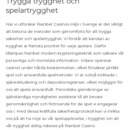
Trygga trygghet och
spelartrygghet
När vi utforskar Rainbet Casinos miljö i Sverige är det viktigt
att betona de metoder som genomförts för att trygga
säkerhet och spelartrygghet. Vi förstår att känslan av
trygghet är främsta prioritet för varje spelare. Därför
tillämpas Rainbet modern krypteringsteknik som säkrare vår
personliga och monetära information. Vidare opererar
casinot under hårda bestämmelser, vilket försäkrar jämlikt
spel och ansvarsfulla spelmetoder. Vi är också inriktade i
självexkludering och depositionsgränser, vilket möjliggör för
oss att spela ansvarsfullt. Periodiska granskningar av
självständiga myndigheter assisterar till att bevara
genomskinlighet och förtroende för de spel vi engagerar
oss i. Med dessa kraftfulla säkerhetsprotokoll kan vi inrikta
oss på att ha nöje av vår spelupplevelse, i trygghet om att
vår trygghet aldrig riskeras på Rainbet Casino.