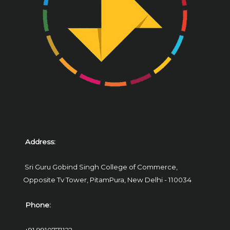
Address:
Sri Guru Gobind Singh College of Commerce,
Opposite Tv Tower, PitamPura,
New Delhi - 110034
Phone: