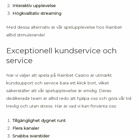
Interaktiv upplevelse
Högkvalitativ streaming
Med dessa alternativ är vår spelupplevelse hos Rainbet
alltid stimulerande!
Exceptionell kundservice och
service
När vi väljer att spela på Rainbet Casino är utmärkt
kundsupport och service bara ett klick bort, vilket
säkerställer att vår spelupplevelse är smidig. Deras
dedikerade team är alltid redo att hjälpa oss och göra vår tid
trevlig och utan stress. Här är vad vi kan förvänta oss:
Tillgänglighet dygnet runt
Flera kanaler
Snabba svarstider