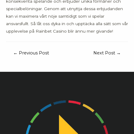
konsekventa spelande och erbjuder unika förmåner och
specialbelöningar. Genom att utnyttja dessa erbjudanden
kan vi maximera vårt nöje samtidigt som vi spelar
ansvarsfullt. Så låt oss dyka in och upptäcka alla sätt som vår
upplevelse på Rainbet Casino blir ännu mer givande!
←
Previous Post
Next Post
→