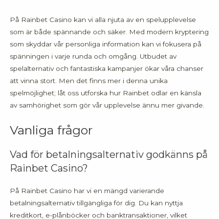
På Rainbet Casino kan vi alla njuta av en spelupplevelse
som är både spännande och säker. Med modern kryptering
som skyddar vår personliga information kan vi fokusera på
spänningen i varje runda och omgång. Utbudet av
spelalternativ och fantastiska kampanjer ökar våra chanser
att vinna stort. Men det finns mer i denna unika
spelmöjlighet; låt oss utforska hur Rainbet odlar en känsla
av samhörighet som gör vår upplevelse ännu mer givande.
Vanliga frågor
Vad för betalningsalternativ godkänns på
Rainbet Casino?
På Rainbet Casino har vi en mängd varierande
betalningsalternativ tillgängliga för dig. Du kan nyttja
kreditkort, e-plånböcker och banktransaktioner, vilket