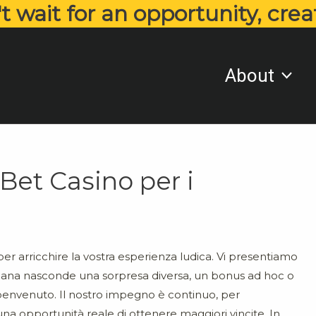
t wait for an opportunity, create
About
GBet Casino per i
r arricchire la vostra esperienza ludica. Vi presentiamo
ttimana nasconde una sorpresa diversa, un bonus ad hoc o
 benvenuto. Il nostro impegno è continuo, per
una opportunità reale di ottenere maggiori vincite. In