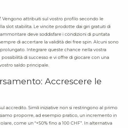
/
. Vengono attribuiti sul vostro profilo secondo le
 slot stabilita. Le vincite prodotte dai giri gratuiti di
mmontare deve soddisfare i condizioni di puntata
 sempre di accertare la validità dei free spin. Alcuni sono
ù prolungato. Integrare queste chance nella vostra
possibilità di successo e vi offre di giocare con una
 vostro saldo principale.
ersamento: Accrescere le
accredito. Simili iniziative non si restringono al primo
siamo proporre, ad esempio pratico, un incremento in
colare, come un “+50% fino a 100 CHF”. In alternativa