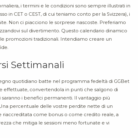
aliera, i termini e le condizioni sono sempre illustrati in
sso in CET o CEST, di cui teniamo conto per la Svizzera), i
imite. Non ci piacciono le sorprese nascoste. Preferiamo
alizzandovi sul divertimento. Questo calendario dinamico
elle promozioni tradizionali. Intendiamo creare un
ide.
si Settimanali
impegno quotidiano batte nel programma fedeltà di GGBet
e effettuate, convertendola in punti che salgono di
cchi saranno i benefici permanenti. Il vantaggio più
 Una percentuale delle vostre perdite nette di un
e riaccreditata come bonus o come credito reale, a
ezza che mitiga le sessioni meno fortunate e vi