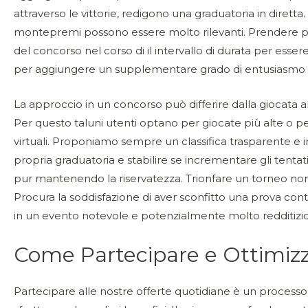
attraverso le vittorie, redigono una graduatoria in diretta. I
montepremi possono essere molto rilevanti. Prendere par
del concorso nel corso di il intervallo di durata per es
per aggiungere un supplementare grado di entusiasmo al
La approccio in un concorso può differire dalla giocata 
Per questo taluni utenti optano per giocate più alte o per 
virtuali. Proponiamo sempre un classifica trasparente e 
propria graduatoria e stabilire se incrementare gli tenta
pur mantenendo la riservatezza. Trionfare un torneo n
Procura la soddisfazione di aver sconfitto una prova cont
in un evento notevole e potenzialmente molto redditizio
Come Partecipare e Ottimizz
Partecipare alle nostre offerte quotidiane è un processo 