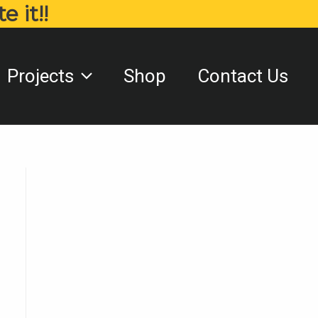
 it!!
Projects
Shop
Contact Us