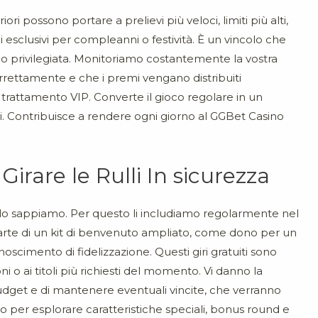
ori possono portare a prelievi più veloci, limiti più alti,
sclusivi per compleanni o festività. È un vincolo che
oco privilegiata. Monitoriamo costantemente la vostra
orrettamente e che i premi vengano distribuiti
 trattamento VIP. Converte il gioco regolare in un
i. Contribuisce a rendere ogni giorno al GGBet Casino
irare le Rulli In sicurezza
oi lo sappiamo. Per questo li includiamo regolarmente nel
arte di un kit di benvenuto ampliato, come dono per un
scimento di fidelizzazione. Questi giri gratuiti sono
i o ai titoli più richiesti del momento. Vi danno la
 budget e di mantenere eventuali vincite, che verranno
o per esplorare caratteristiche speciali, bonus round e