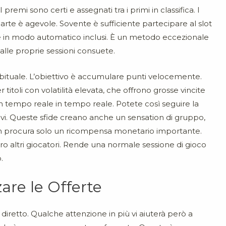
 premi sono certi e assegnati tra i primi in classifica. I
te è agevole. Sovente è sufficiente partecipare al slot
sere in modo automatico inclusi. È un metodo eccezionale
le proprie sessioni consuete.
abituale. L’obiettivo è accumulare punti velocemente.
titoli con volatilità elevata, che offrono grosse vincite
in tempo reale in tempo reale. Potete così seguire la
tivi. Queste sfide creano anche un sensation di gruppo,
on procura solo un ricompensa monetario importante.
ro altri giocatori. Rende una normale sessione di gioco
.
are le Offerte
diretto. Qualche attenzione in più vi aiuterà però a