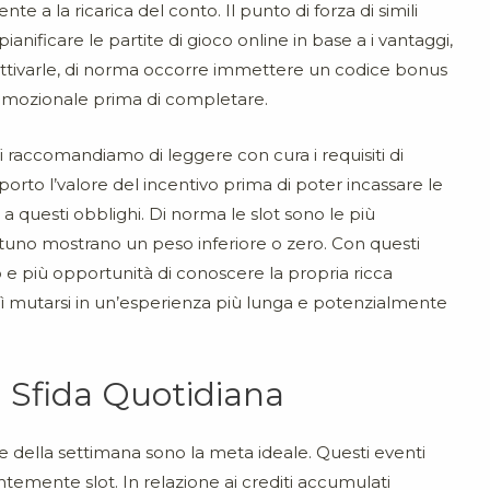
e a la ricarica del conto. Il punto di forza di simili
pianificare le partite di gioco online in base a i vantaggi,
r attivarle, di norma occorre immettere un codice bonus
 promozionale prima di completare.
i raccomandiamo di leggere con cura i requisiti di
porto l’valore del incentivo prima di poter incassare le
 a questi obblighi. Di norma le slot sono le più
tuno mostrano un peso inferiore o zero. Con questi
to e più opportunità di conoscere la propria ricca
ì mutarsi in un’esperienza più lunga e potenzialmente
a Sfida Quotidiana
eri e della settimana sono la meta ideale. Questi eventi
ntemente slot. In relazione ai crediti accumulati