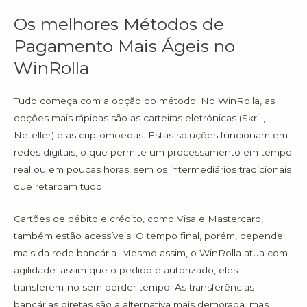
Os melhores Métodos de
Pagamento Mais Ágeis no
WinRolla
Tudo começa com a opção do método. No WinRolla, as
opções mais rápidas são as carteiras eletrónicas (Skrill,
Neteller) e as criptomoedas. Estas soluções funcionam em
redes digitais, o que permite um processamento em tempo
real ou em poucas horas, sem os intermediários tradicionais
que retardam tudo.
Cartões de débito e crédito, como Visa e Mastercard,
também estão acessíveis. O tempo final, porém, depende
mais da rede bancária. Mesmo assim, o WinRolla atua com
agilidade: assim que o pedido é autorizado, eles
transferem-no sem perder tempo. As transferências
bancárias diretas são a alternativa mais demorada, mas