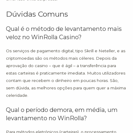
Dúvidas Comuns
Qual é o método de levantamento mais
veloz no WinRolla Casino?
Os serviços de pagamento digital, tipo Skrill e Neteller, e as
criptomoedas são os métodos mais céleres. Depois da
aprovação do casino – que é ágil – a transferência para
estas carteiras é praticamente imediata. Muitos utilizadores
contam que recebem o dinheiro em poucas horas. São,
sem dúvida, as melhores opções para quem quer a máxima
celeridade.
Qual o período demora, em média, um
levantamento no WinRolla?
Para métodos eletrónicos (carteiras), o processamento