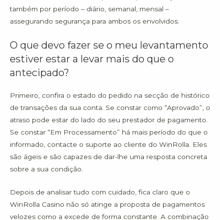
também por período – diário, semanal, mensal –
assegurando segurança para ambos os envolvidos.
O que devo fazer se o meu levantamento
estiver estar a levar mais do que o
antecipado?
Primeiro, confira o estado do pedido na secção de histórico
de transações da sua conta. Se constar como “Aprovado”, o
atraso pode estar do lado do seu prestador de pagamento.
Se constar “Em Processamento” há mais período do que o
informado, contacte o suporte ao cliente do WinRolla. Eles
são ágeis e são capazes de dar-lhe uma resposta concreta
sobre a sua condição.
Depois de analisar tudo com cuidado, fica claro que o
WinRolla Casino não só atinge a proposta de pagamentos
velozes como a excede de forma constante. A combinação