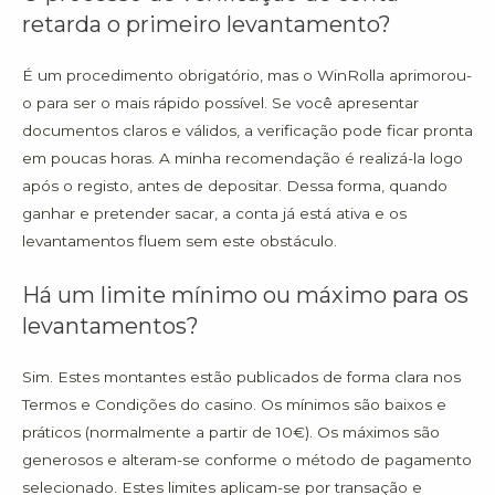
retarda o primeiro levantamento?
É um procedimento obrigatório, mas o WinRolla aprimorou-
o para ser o mais rápido possível. Se você apresentar
documentos claros e válidos, a verificação pode ficar pronta
em poucas horas. A minha recomendação é realizá-la logo
após o registo, antes de depositar. Dessa forma, quando
ganhar e pretender sacar, a conta já está ativa e os
levantamentos fluem sem este obstáculo.
Há um limite mínimo ou máximo para os
levantamentos?
Sim. Estes montantes estão publicados de forma clara nos
Termos e Condições do casino. Os mínimos são baixos e
práticos (normalmente a partir de 10€). Os máximos são
generosos e alteram-se conforme o método de pagamento
selecionado. Estes limites aplicam-se por transação e