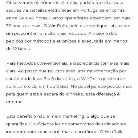
Observemos os números. A média padrão do setor para
saques via carteiras eletrónicas em Portugal se encontra
entre 24 a 48 horas. Certos operadores estendem isso para
72 horas ou mais. O WinRolla, pelo que verifiquei, atua com
um prazo interno muito mais reduzido. A maioria dos
pedidos por métodos eletrónicos é executada em menos
de 12 horas.
Para métodos convencionais, a discrepância torna-se mais
clara. Ao passo que noutros sites uma movimentação por
cartão pode levar 3 a 5 dias úteis, o WinRolla geralmente
concluir o ciclo em 1 ou 2 dias. No papel parece pouco, mas
para quem está à espera do dinheiro, essa diferença é
enorme.
Esta benefício não é mero marketing. É algo que se
quantifica. É suficiente ler os comentários de utilizadores
independentes para confirmar a constância. O WinRolla