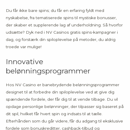
Du får ikke bare spins; du får en erfaring fyldt med
nyskabelse, fra tematiserede spins til mystiske bonusser,
der skaber et supplerende lag af underholdning. Så hvorfor
udsætte? Dyk ned i NV Casinos gratis spins-kampagner i
dag, og forstærk din spiloplevelse på metoder, du aldrig
troede var mulige!
Innovative
belønningsprogrammer
Hos NV Casino er banebrydende belønningsprogrammer
designet til at forbedre din spiloplevelse ved at give dig
spændende fordele, der får dig til at vende tilbage. Du vil
opdage personlige belønninger, der tilpasser sig baseret på
dit spil, hvilket får hvert spin og indsats til at tælle.
Efterhånden som du går videre, får du adgang til eksklusive
fordele som bonuskreditter, cashback-tilbud og