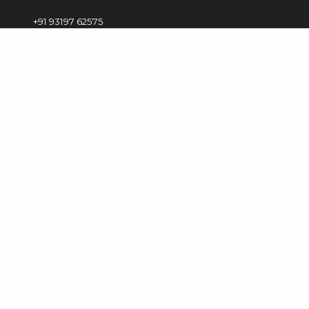
+91 93197 62575
Email:
enactus@sggscc.ac.in,
seher@enactussggscc.org,
zariya@enactussggscc.org
Facebook
Twitter
Instagram
YouTube
Linkedin