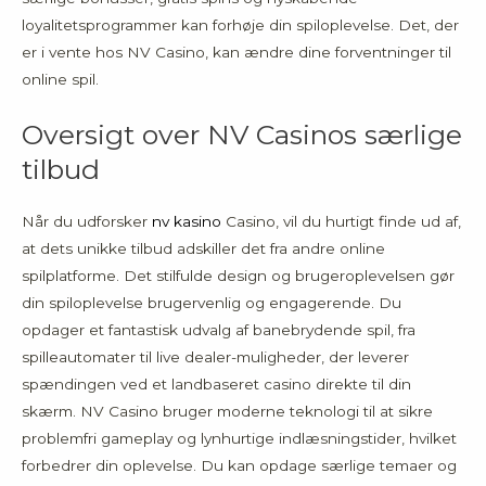
loyalitetsprogrammer kan forhøje din spiloplevelse. Det, der
er i vente hos NV Casino, kan ændre dine forventninger til
online spil.
Oversigt over NV Casinos særlige
tilbud
Når du udforsker
nv kasino
Casino, vil du hurtigt finde ud af,
at dets unikke tilbud adskiller det fra andre online
spilplatforme. Det stilfulde design og brugeroplevelsen gør
din spiloplevelse brugervenlig og engagerende. Du
opdager et fantastisk udvalg af banebrydende spil, fra
spilleautomater til live dealer-muligheder, der leverer
spændingen ved et landbaseret casino direkte til din
skærm. NV Casino bruger moderne teknologi til at sikre
problemfri gameplay og lynhurtige indlæsningstider, hvilket
forbedrer din oplevelse. Du kan opdage særlige temaer og