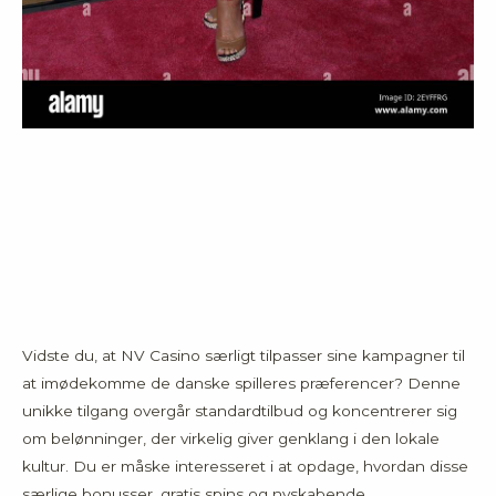
Vidste du, at NV Casino særligt tilpasser sine kampagner til
at imødekomme de danske spilleres præferencer? Denne
unikke tilgang overgår standardtilbud og koncentrerer sig
om belønninger, der virkelig giver genklang i den lokale
kultur. Du er måske interesseret i at opdage, hvordan disse
særlige bonusser, gratis spins og nyskabende