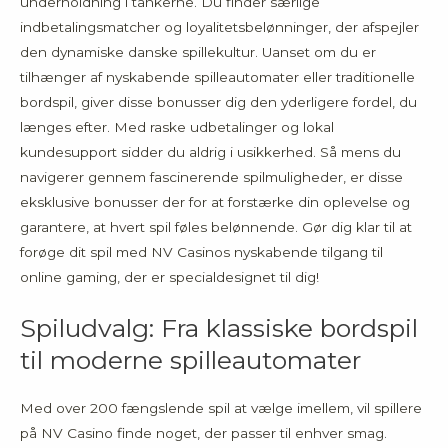
underholdning i tankerne. Du finder særlige
indbetalingsmatcher og loyalitetsbelønninger, der afspejler
den dynamiske danske spillekultur. Uanset om du er
tilhænger af nyskabende spilleautomater eller traditionelle
bordspil, giver disse bonusser dig den yderligere fordel, du
længes efter. Med raske udbetalinger og lokal
kundesupport sidder du aldrig i usikkerhed. Så mens du
navigerer gennem fascinerende spilmuligheder, er disse
eksklusive bonusser der for at forstærke din oplevelse og
garantere, at hvert spil føles belønnende. Gør dig klar til at
forøge dit spil med NV Casinos nyskabende tilgang til
online gaming, der er specialdesignet til dig!
Spiludvalg: Fra klassiske bordspil
til moderne spilleautomater
Med over 200 fængslende spil at vælge imellem, vil spillere
på NV Casino finde noget, der passer til enhver smag.