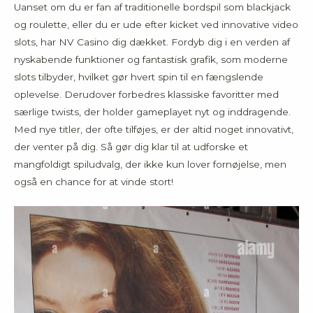
Uanset om du er fan af traditionelle bordspil som blackjack
og roulette, eller du er ude efter kicket ved innovative video
slots, har NV Casino dig dækket. Fordyb dig i en verden af
nyskabende funktioner og fantastisk grafik, som moderne
slots tilbyder, hvilket gør hvert spin til en fængslende
oplevelse. Derudover forbedres klassiske favoritter med
særlige twists, der holder gameplayet nyt og inddragende.
Med nye titler, der ofte tilføjes, er der altid noget innovativt,
der venter på dig. Så gør dig klar til at udforske et
mangfoldigt spiludvalg, der ikke kun lover fornøjelse, men
også en chance for at vinde stort!