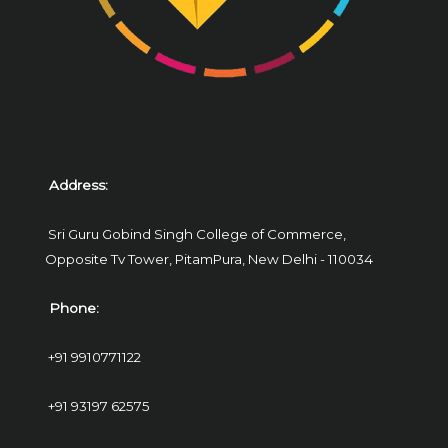
Address:
Sri Guru Gobind Singh College of Commerce,
Opposite Tv Tower, PitamPura,
New Delhi - 110034
Phone:
+91 9910771122
+91 93197 62575