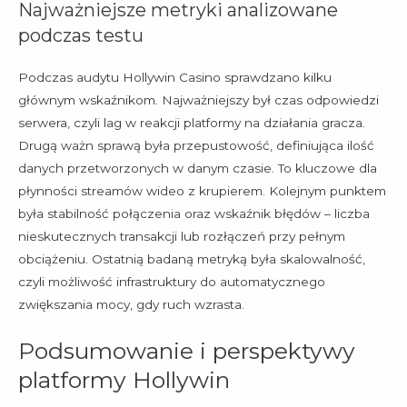
Najważniejsze metryki analizowane
podczas testu
Podczas audytu Hollywin Casino sprawdzano kilku
głównym wskaźnikom. Najważniejszy był czas odpowiedzi
serwera, czyli lag w reakcji platformy na działania gracza.
Drugą ważn sprawą była przepustowość, definiująca ilość
danych przetworzonych w danym czasie. To kluczowe dla
płynności streamów wideo z krupierem. Kolejnym punktem
była stabilność połączenia oraz wskaźnik błędów – liczba
nieskutecznych transakcji lub rozłączeń przy pełnym
obciążeniu. Ostatnią badaną metryką była skalowalność,
czyli możliwość infrastruktury do automatycznego
zwiększania mocy, gdy ruch wzrasta.
Podsumowanie i perspektywy
platformy Hollywin