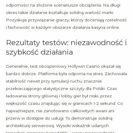
odporności na złożone scenariusze obciążenia. Na długi
okres takie działanie kształtuje solidną wartość marki.
Pozyskuje przywiązanie graczy, którzy doceniają rzetelność
i fachowość w każdym obszarze działania kasyna online.
Rezultaty testów: niezawodność i
szybkość działania
Generalnie, test obciążeniowy Hollywin Casino okazał się
bardzo dobrze. Platforma była odporna na stres. Zachowała
stabilność nawet przy symulacji ruchu znacznie
przekraczającego statystyczne szczyty dla Polski. Czas
ładowania strony głównej i lobby gier był niski, przez
większość czasu znajdując się w granicach 1-2 sekund. Co
najważniejsze, nie zanotowano całkowitych awarii ani
przerw w dostępie do usługi. To demonstruje solidną
architekturę serwerową. Wysoki wskaźnik udanych
transakcji, sięgający ponad 99%, wierzy niezawodność