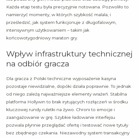
Każda etap testu była precyzyjnie notowana. Pozwoliło to
namierzyć momenty, w których szybkość malala, i
prześledzić, jak system funkcjonuje z długofalowym,
intensywnym użytkowaniem – takim jak
końcowotygodniowy maraton gry.
Wpływ infrastruktury technicznej
na odbiór gracza
Dla gracza z Polski techniczne wyposażenie kasyna
pozostaje niewidzialne, dopóki działa poprawnie. To jednak
od niego zależą najważniejsze elementy wrażeń. Stabilna
platforma Hollywin to brak irytujących rozłączeń w środku
kluczowej rundy ruletki na żywo. Chroni to emocje i
zaangażowanie w grę. Szybkie ładowanie interfejsu
pozwala płynnie przeglądać ofertę i testować nowe tytuły
bez zbędnego czekania. Niezawodny system transakcyjny