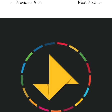
←
Previous Post
Next Post
→