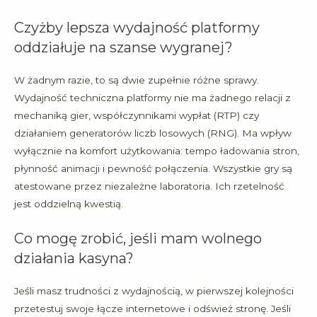
Czyżby lepsza wydajność platformy
oddziałuje na szanse wygranej?
W żadnym razie, to są dwie zupełnie różne sprawy.
Wydajność techniczna platformy nie ma żadnego relacji z
mechaniką gier, współczynnikami wypłat (RTP) czy
działaniem generatorów liczb losowych (RNG). Ma wpływ
wyłącznie na komfort użytkowania: tempo ładowania stron,
płynność animacji i pewność połączenia. Wszystkie gry są
atestowane przez niezależne laboratoria. Ich rzetelność
jest oddzielną kwestią.
Co mogę zrobić, jeśli mam wolnego
działania kasyna?
Jeśli masz trudności z wydajnością, w pierwszej kolejności
przetestuj swoje łącze internetowe i odśwież stronę. Jeśli