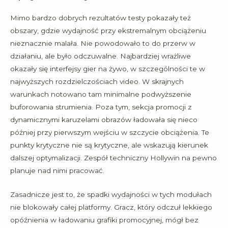
Mimo bardzo dobrych rezultatów testy pokazały też
obszary, gdzie wydajność przy ekstremalnym obciążeniu
nieznacznie malała. Nie powodowało to do przerw w
działaniu, ale było odczuwalne. Najbardziej wrażliwe
okazały się interfejsy gier na żywo, w szczególności te w
najwyższych rozdzielczościach video. W skrajnych
warunkach notowano tam minimalne podwyższenie
buforowania strumienia. Poza tym, sekcja promocji z
dynamicznymi karuzelami obrazów ładowała się nieco
później przy pierwszym wejściu w szczycie obciążenia. Te
punkty krytyczne nie są krytyczne, ale wskazują kierunek
dalszej optymalizacji. Zespół techniczny Hollywin na pewno
planuje nad nimi pracować.
Zasadnicze jest to, że spadki wydajności w tych modułach
nie blokowały całej platformy. Gracz, który odczuł lekkiego
opóźnienia w ładowaniu grafiki promocyjnej, mógł bez