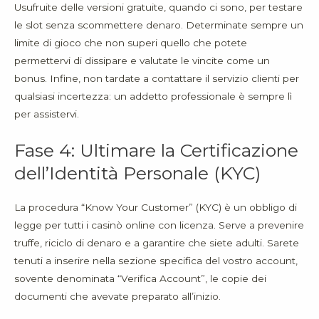
Usufruite delle versioni gratuite, quando ci sono, per testare
le slot senza scommettere denaro. Determinate sempre un
limite di gioco che non superi quello che potete
permettervi di dissipare e valutate le vincite come un
bonus. Infine, non tardate a contattare il servizio clienti per
qualsiasi incertezza: un addetto professionale è sempre lì
per assistervi.
Fase 4: Ultimare la Certificazione
dell’Identità Personale (KYC)
La procedura “Know Your Customer” (KYC) è un obbligo di
legge per tutti i casinò online con licenza. Serve a prevenire
truffe, riciclo di denaro e a garantire che siete adulti. Sarete
tenuti a inserire nella sezione specifica del vostro account,
sovente denominata “Verifica Account”, le copie dei
documenti che avevate preparato all’inizio.