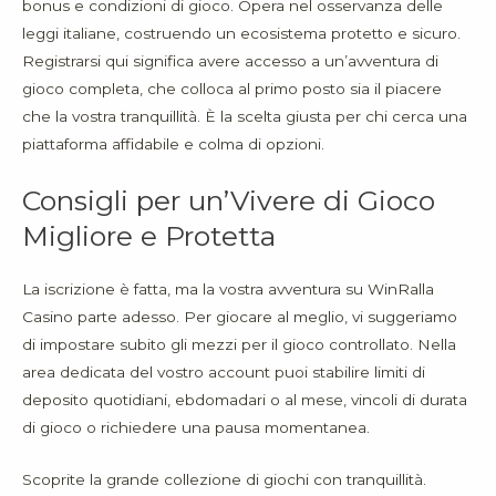
bonus e condizioni di gioco. Opera nel osservanza delle
leggi italiane, costruendo un ecosistema protetto e sicuro.
Registrarsi qui significa avere accesso a un’avventura di
gioco completa, che colloca al primo posto sia il piacere
che la vostra tranquillità. È la scelta giusta per chi cerca una
piattaforma affidabile e colma di opzioni.
Consigli per un’Vivere di Gioco
Migliore e Protetta
La iscrizione è fatta, ma la vostra avventura su WinRalla
Casino parte adesso. Per giocare al meglio, vi suggeriamo
di impostare subito gli mezzi per il gioco controllato. Nella
area dedicata del vostro account puoi stabilire limiti di
deposito quotidiani, ebdomadari o al mese, vincoli di durata
di gioco o richiedere una pausa momentanea.
Scoprite la grande collezione di giochi con tranquillità.