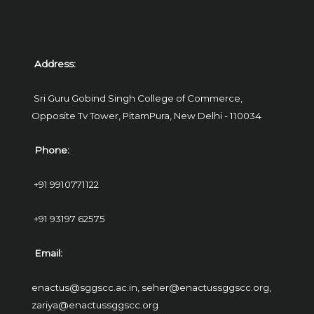
Address:
Sri Guru Gobind Singh College of Commerce,
Opposite Tv Tower, PitamPura,
New Delhi - 110034
Phone:
+91 9910771122
+91 93197 62575
Email:
enactus@sggscc.ac.in,
seher@enactussggscc.org,
zariya@enactussggscc.org