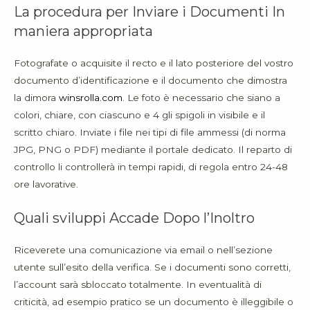
La procedura per Inviare i Documenti In
maniera appropriata
Fotografate o acquisite il recto e il lato posteriore del vostro
documento d’identificazione e il documento che dimostra
la dimora
winsrolla.com
. Le foto è necessario che siano a
colori, chiare, con ciascuno e 4 gli spigoli in visibile e il
scritto chiaro. Inviate i file nei tipi di file ammessi (di norma
JPG, PNG o PDF) mediante il portale dedicato. Il reparto di
controllo li controllerà in tempi rapidi, di regola entro 24-48
ore lavorative.
Quali sviluppi Accade Dopo l’Inoltro
Riceverete una comunicazione via email o nell’sezione
utente sull’esito della verifica. Se i documenti sono corretti,
l’account sarà sbloccato totalmente. In eventualità di
criticità, ad esempio pratico se un documento è illeggibile o