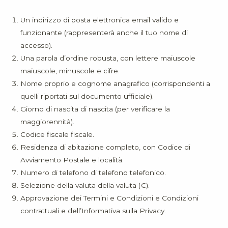
Un indirizzo di posta elettronica email valido e
funzionante (rappresenterà anche il tuo nome di
accesso).
Una parola d’ordine robusta, con lettere maiuscole
maiuscole, minuscole e cifre.
Nome proprio e cognome anagrafico (corrispondenti a
quelli riportati sul documento ufficiale).
Giorno di nascita di nascita (per verificare la
maggiorennità).
Codice fiscale fiscale.
Residenza di abitazione completo, con Codice di
Avviamento Postale e località.
Numero di telefono di telefono telefonico.
Selezione della valuta della valuta (€).
Approvazione dei Termini e Condizioni e Condizioni
contrattuali e dell’Informativa sulla Privacy.