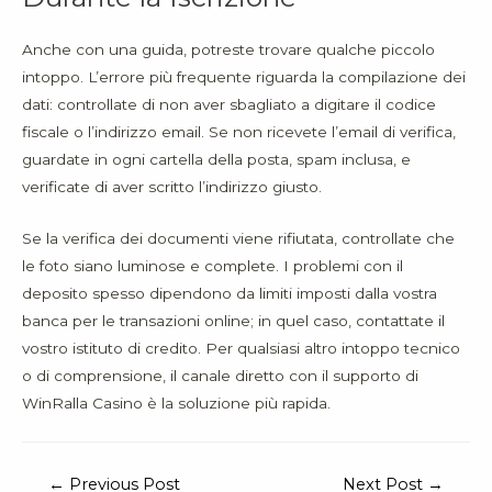
Anche con una guida, potreste trovare qualche piccolo
intoppo. L’errore più frequente riguarda la compilazione dei
dati: controllate di non aver sbagliato a digitare il codice
fiscale o l’indirizzo email. Se non ricevete l’email di verifica,
guardate in ogni cartella della posta, spam inclusa, e
verificate di aver scritto l’indirizzo giusto.
Se la verifica dei documenti viene rifiutata, controllate che
le foto siano luminose e complete. I problemi con il
deposito spesso dipendono da limiti imposti dalla vostra
banca per le transazioni online; in quel caso, contattate il
vostro istituto di credito. Per qualsiasi altro intoppo tecnico
o di comprensione, il canale diretto con il supporto di
WinRalla Casino è la soluzione più rapida.
←
Previous Post
Next Post
→