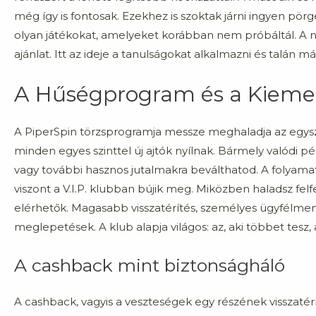
még így is fontosak. Ezekhez is szoktak járni ingyen p
olyan játékokat, amelyeket korábban nem próbáltál. A 
ajánlat. Itt az ideje a tanulságokat alkalmazni és talán m
A Hűségprogram és a Kiemel
A PiperSpin törzsprogramja messze meghaladja az egysze
minden egyes szinttel új ajtók nyílnak. Bármely valódi p
vagy további hasznos jutalmakra beválthatod. A folyamat 
viszont a V.I.P. klubban bújik meg. Miközben haladsz fe
elérhetők. Magasabb visszatérítés, személyes ügyfélmen
meglepetések. A klub alapja világos: az, aki többet tesz, 
A cashback mint biztonságháló
A cashback, vagyis a veszteségek egy részének visszatér