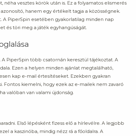
őt, néha vesztes körök után is. Ez a folyamatos elismerés
n azonosító, hanem egy értékelt tagja a közösségnek.
. A PiperSpin esetében gyakorlatilag minden nap
lmet és töri meg a játék egyhangúságát.
oglalása
 A PiperSpin több csatornán keresztül tájékoztat. A
ldala. Ezen a helyen minden ajánlat megtalálható,
zeresen kap e-mail értesítéseket. Ezekben gyakran
i. Fontos kiemelni, hogy ezek az e-mailek nem zavaró
 ha valóban van valami újdonság.
adni. Első lépésként fizess elő a hírlevélre. A legjobb
zel a kaszinóba, mindig nézz rá a főoldalra. A