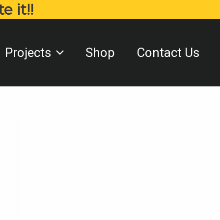
 it!!
Projects
Shop
Contact Us