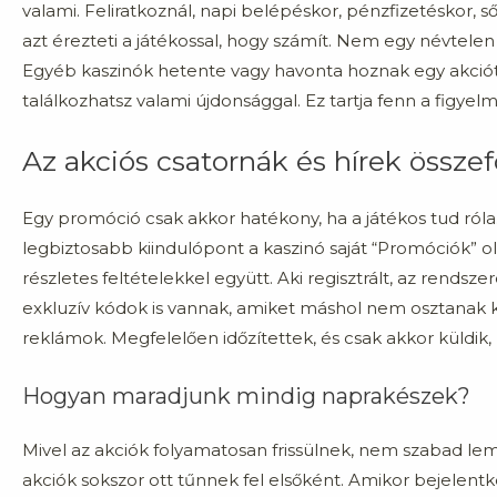
valami. Feliratkoznál, napi belépéskor, pénzfizetéskor, s
azt érezteti a játékossal, hogy számít. Nem egy névtele
Egyéb kaszinók hetente vagy havonta hoznak egy akciót
találkozhatsz valami újdonsággal. Ez tartja fenn a figye
Az akciós csatornák és hírek összef
Egy promóció csak akkor hatékony, ha a játékos tud róla.
legbiztosabb kiindulópont a kaszinó saját “Promóciók” o
részletes feltételekkel együtt. Aki regisztrált, az rends
exkluzív kódok is vannak, amiket máshol nem osztanak k
reklámok. Megfelelően időzítettek, és csak akkor küldik,
Hogyan maradjunk mindig naprakészek?
Mivel az akciók folyamatosan frissülnek, nem szabad lemar
akciók sokszor ott tűnnek fel elsőként. Amikor bejelentke