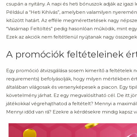
csupán a nyitány. A napi és heti bónuszok adják az igazi 
Például a “Heti Kihívás”, amelyben valamilyen nyeremén
kitűzött határt. Az efféle megmérettetések nagy néps
“Vasárnap Feltöltés” pedig hasonlóan működik, mint egy 
Ezek az akciók nem feltétlenül nyújtanak nagy összege
A promóciók feltételeinek é
Egy promóció átvizsgálása sosem kimerítő a feltételek 
requirements) befolyásolják, hogy milyen mértékben érté
általában világosak és versenyképesek a piacon. Egy ti
követelmény járhat. Ez egy megvalósítható cél. De itt jö
játékokkal végrehajthatod a feltételt? Mennyi a maximál
Mennyi időd van rá? Ezekre a kérdésekre mindig kapsz v