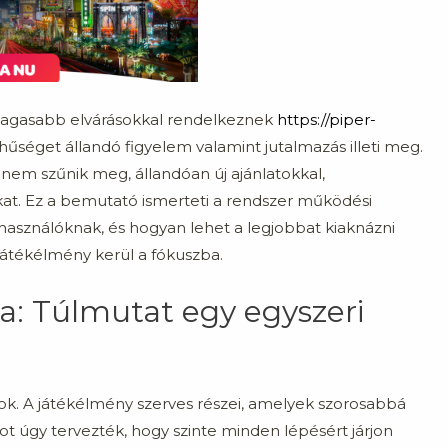
 magasabb elvárásokkal rendelkeznek
https://piper-
hűséget állandó figyelem valamint jutalmazás illeti meg.
 nem szűnik meg, állandóan új ajánlatokkal,
kat. Ez a bemutató ismerteti a rendszer működési
asználóknak, és hogyan lehet a legjobbat kiaknázni
 játékélmény kerül a fókuszba.
a: Túlmutat egy egyszeri
ok. A játékélmény szerves részei, amelyek szorosabbá
rmot úgy tervezték, hogy szinte minden lépésért járjon