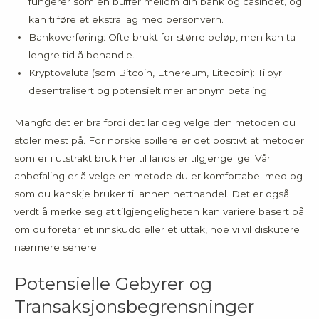
fungerer som en buffer mellom din bank og casinoet, og
kan tilføre et ekstra lag med personvern.
Bankoverføring: Ofte brukt for større beløp, men kan ta
lengre tid å behandle.
Kryptovaluta (som Bitcoin, Ethereum, Litecoin): Tilbyr
desentralisert og potensielt mer anonym betaling.
Mangfoldet er bra fordi det lar deg velge den metoden du
stoler mest på. For norske spillere er det positivt at metoder
som er i utstrakt bruk her til lands er tilgjengelige. Vår
anbefaling er å velge en metode du er komfortabel med og
som du kanskje bruker til annen netthandel. Det er også
verdt å merke seg at tilgjengeligheten kan variere basert på
om du foretar et innskudd eller et uttak, noe vi vil diskutere
nærmere senere.
Potensielle Gebyrer og
Transaksjonsbegrensninger