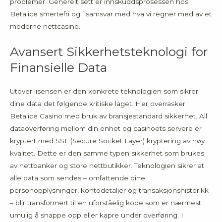
problemer. Generelt sett er innskuddsprosessen hos
Betalice smertefri og i samsvar med hva vi regner med av et
moderne nettcasino.
Avansert Sikkerhetsteknologi for
Finansielle Data
Utover lisensen er den konkrete teknologien som sikrer
dine data det følgende kritiske laget. Her overrasker
Betalice Casino med bruk av bransjestandard sikkerhet. All
dataoverføring mellom din enhet og casinoets servere er
kryptert med SSL (Secure Socket Layer) kryptering av høy
kvalitet. Dette er den samme typen sikkerhet som brukes
av nettbanker og store nettbutikker. Teknologien sikrer at
alle data som sendes – omfattende dine
personopplysninger, kontodetaljer og transaksjonshistorikk
– blir transformert til en uforståelig kode som er nærmest
umulig å snappe opp eller kapre under overføring. I