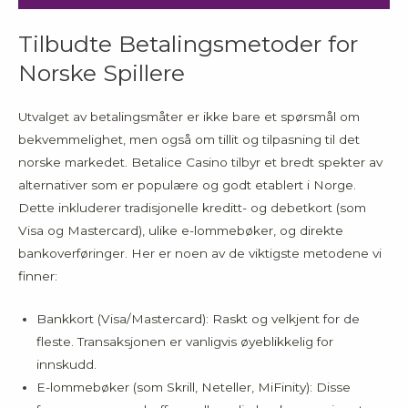
Tilbudte Betalingsmetoder for
Norske Spillere
Utvalget av betalingsmåter er ikke bare et spørsmål om
bekvemmelighet, men også om tillit og tilpasning til det
norske markedet. Betalice Casino tilbyr et bredt spekter av
alternativer som er populære og godt etablert i Norge.
Dette inkluderer tradisjonelle kreditt- og debetkort (som
Visa og Mastercard), ulike e-lommebøker, og direkte
bankoverføringer. Her er noen av de viktigste metodene vi
finner:
Bankkort (Visa/Mastercard): Raskt og velkjent for de
fleste. Transaksjonen er vanligvis øyeblikkelig for
innskudd.
E-lommebøker (som Skrill, Neteller, MiFinity): Disse