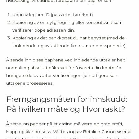
hvitvasking, vil casinoet forespørre om papirer som:
Kopi av legitim ID (pass eller førerkort).
Kopiering av en nylig regning eller kontoutskrift som
verifiserer bopeladressen din.
Kopiering av det bankkortet du har benyttet (med de
innledende og avsluttende fire numrene eksponerte).
Å sende inn disse papirene ved innledende uttak er helt
normalt og absolutt påkrevet for å ivareta din konto. Jo
hurtigere du avslutter verifiseringen, jo hurtigere kan
uttakene prosesseres.
Fremgangsmåten for innskudd:
På hvilken måte og Hvor raskt?
Å sette inn penger på et casino må være en problemfri,
kjapp og klar prosess. Vår testing av Betalice Casino viser at