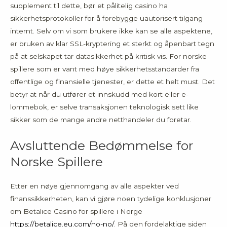
supplement til dette, bør et pålitelig casino ha
sikkerhetsprotokoller for å forebygge uautorisert tilgang
internt. Selv om vi som brukere ikke kan se alle aspektene,
er bruken av klar SSL-kryptering et sterkt og åpenbart tegn
på at selskapet tar datasikkerhet på kritisk vis. For norske
spillere som er vant med høye sikkerhetsstandarder fra
offentlige og finansielle tjenester, er dette et helt must. Det
betyr at når du utfører et innskudd med kort eller e-
lommebok, er selve transaksjonen teknologisk sett like
sikker som de mange andre netthandeler du foretar.
Avsluttende Bedømmelse for
Norske Spillere
Etter en nøye gjennomgang av alle aspekter ved
finanssikkerheten, kan vi gjøre noen tydelige konklusjoner
om Betalice Casino for spillere i Norge
https://betalice.eu.com/no-no/
. På den fordelaktige siden