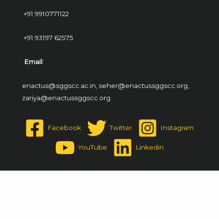
+91 9910771122
+91 93197 62575
Email:
enactus@sggscc.ac.in,
seher@enactussggscc.org,
zariya@enactussggscc.org
Facebook
Twitter
Instagram
YouTube
Linkedin