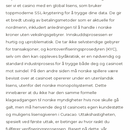
ser vi et casino med en global lisens, som bruker
toppmoderne SSL-kryptering for å trygge dine data. De gir
et bredt utvalg av betalingsmetoder som er aktuelle for
nordmenn, inkludert anledningen til å handle i norske
kroner uten vekslingsgebyrer. Innskuddsprosessen er
hurtig og uproblematisk. De tar ikke selvstendige gebyrer
for transaksjoner, og kontoverifiseringsprosedyren (KYC),
selv om den kan oppleves byråkratisk, er en nødvendig og
standard industriprosess for å trygge både deg og casinoet
mot svindel. På den andre siden må norske spillere være
bevisst over at casinoet opererer under en utenlandsk
lisens, utenfor det norske monopolsystemet. Dette
innebærer at du ikke har den samme formelle
klageadgangen til norske myndigheter hvis noe skulle gå
galt, men må henvende deg til casinoets egen kundestøtte
og muligens lisensgiveren i Curacao. Uttakshastigheten,
spesielt ved første uttak, er betinger av hvor raskt du
fullfører verifiseringsprosessen. Basert på dette, vår