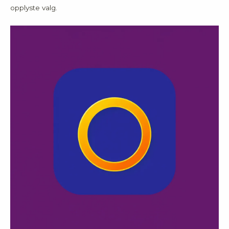
opplyste valg.