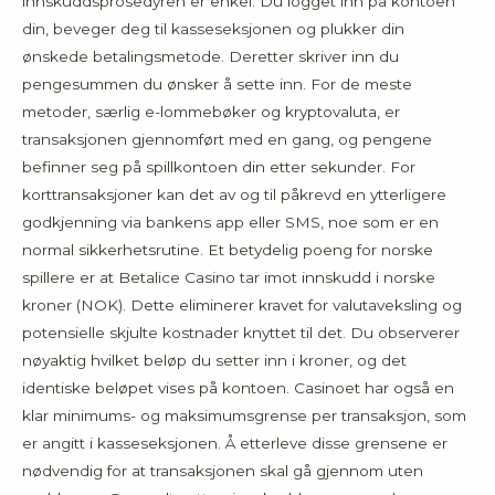
innskuddsprosedyren er enkel. Du logget inn på kontoen
din, beveger deg til kasseseksjonen og plukker din
ønskede betalingsmetode. Deretter skriver inn du
pengesummen du ønsker å sette inn. For de meste
metoder, særlig e-lommebøker og kryptovaluta, er
transaksjonen gjennomført med en gang, og pengene
befinner seg på spillkontoen din etter sekunder. For
korttransaksjoner kan det av og til påkrevd en ytterligere
godkjenning via bankens app eller SMS, noe som er en
normal sikkerhetsrutine. Et betydelig poeng for norske
spillere er at Betalice Casino tar imot innskudd i norske
kroner (NOK). Dette eliminerer kravet for valutaveksling og
potensielle skjulte kostnader knyttet til det. Du observerer
nøyaktig hvilket beløp du setter inn i kroner, og det
identiske beløpet vises på kontoen. Casinoet har også en
klar minimums- og maksimumsgrense per transaksjon, som
er angitt i kasseseksjonen. Å etterleve disse grensene er
nødvendig for at transaksjonen skal gå gjennom uten