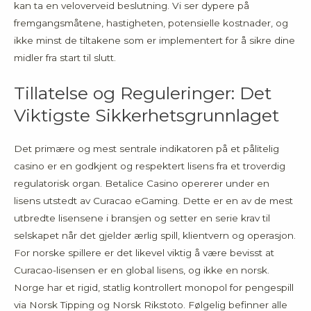
kan ta en veloverveid beslutning. Vi ser dypere på
fremgangsmåtene, hastigheten, potensielle kostnader, og
ikke minst de tiltakene som er implementert for å sikre dine
midler fra start til slutt.
Tillatelse og Reguleringer: Det
Viktigste Sikkerhetsgrunnlaget
Det primære og mest sentrale indikatoren på et pålitelig
casino er en godkjent og respektert lisens fra et troverdig
regulatorisk organ. Betalice Casino opererer under en
lisens utstedt av Curacao eGaming. Dette er en av de mest
utbredte lisensene i bransjen og setter en serie krav til
selskapet når det gjelder ærlig spill, klientvern og operasjon.
For norske spillere er det likevel viktig å være bevisst at
Curacao-lisensen er en global lisens, og ikke en norsk.
Norge har et rigid, statlig kontrollert monopol for pengespill
via Norsk Tipping og Norsk Rikstoto. Følgelig befinner alle