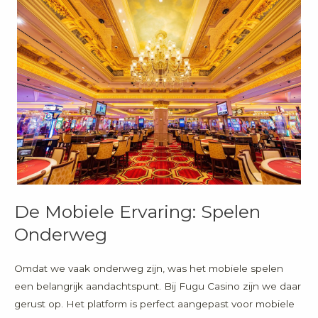
De Mobiele Ervaring: Spelen
Onderweg
Omdat we vaak onderweg zijn, was het mobiele spelen
een belangrijk aandachtspunt. Bij Fugu Casino zijn we daar
gerust op. Het platform is perfect aangepast voor mobiele