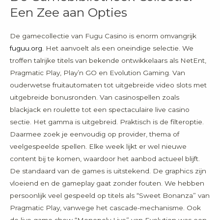
Een Zee aan Opties
De gamecollectie van Fugu Casino is enorm omvangrijk
fuguu.org
. Het aanvoelt als een oneindige selectie. We
troffen talrijke titels van bekende ontwikkelaars als NetEnt,
Pragmatic Play, Play’n GO en Evolution Gaming. Van
ouderwetse fruitautomaten tot uitgebreide video slots met
uitgebreide bonusronden. Van casinospellen zoals
blackjack en roulette tot een spectaculaire live casino
sectie. Het gamma is uitgebreid. Praktisch is de filteroptie.
Daarmee zoek je eenvoudig op provider, thema of
veelgespeelde spellen. Elke week lijkt er wel nieuwe
content bij te komen, waardoor het aanbod actueel blijft.
De standaard van de games is uitstekend. De graphics zijn
vloeiend en de gameplay gaat zonder fouten. We hebben
persoonlijk veel gespeeld op titels als “Sweet Bonanza” van
Pragmatic Play, vanwege het cascade-mechanisme. Ook