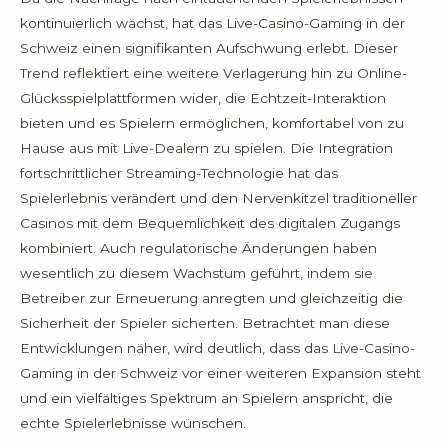
kontinuierlich wächst, hat das Live-Casino-Gaming in der
Schweiz einen signifikanten Aufschwung erlebt. Dieser
Trend reflektiert eine weitere Verlagerung hin zu Online-
Glücksspielplattformen wider, die Echtzeit-Interaktion
bieten und es Spielern ermöglichen, komfortabel von zu
Hause aus mit Live-Dealern zu spielen. Die Integration
fortschrittlicher Streaming-Technologie hat das
Spielerlebnis verändert und den Nervenkitzel traditioneller
Casinos mit dem Bequemlichkeit des digitalen Zugangs
kombiniert. Auch regulatorische Änderungen haben
wesentlich zu diesem Wachstum geführt, indem sie
Betreiber zur Erneuerung anregten und gleichzeitig die
Sicherheit der Spieler sicherten. Betrachtet man diese
Entwicklungen näher, wird deutlich, dass das Live-Casino-
Gaming in der Schweiz vor einer weiteren Expansion steht
und ein vielfältiges Spektrum an Spielern anspricht, die
echte Spielerlebnisse wünschen.