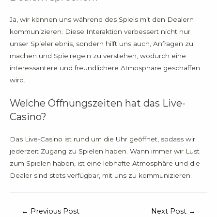
Ja, wir können uns während des Spiels mit den Dealern
kommunizieren. Diese Interaktion verbessert nicht nur
unser Spielerlebnis, sondern hilft uns auch, Anfragen zu
machen und Spielregeln zu verstehen, wodurch eine
interessantere und freundlichere Atmosphäre geschaffen
wird.
Welche Öffnungszeiten hat das Live-
Casino?
Das Live-Casino ist rund um die Uhr geöffnet, sodass wir
jederzeit Zugang zu Spielen haben. Wann immer wir Lust
zum Spielen haben, ist eine lebhafte Atmosphäre und die
Dealer sind stets verfügbar, mit uns zu kommunizieren.
←
Previous Post
Next Post
→