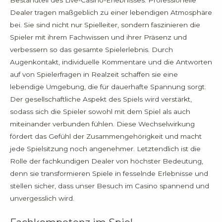
Dealer tragen maßgeblich zu einer lebendigen Atmosphäre
bei. Sie sind nicht nur Spielleiter, sondern faszinieren die
Spieler mit ihrem Fachwissen und ihrer Präsenz und
verbessern so das gesamte Spielerlebnis. Durch
Augenkontakt, individuelle Kommentare und die Antworten
auf von Spielerfragen in Realzeit schaffen sie eine
lebendige Umgebung, die für dauerhafte Spannung sorgt.
Der gesellschaftliche Aspekt des Spiels wird verstärkt,
sodass sich die Spieler sowohl mit dem Spiel als auch
miteinander verbunden fühlen. Diese Wechselwirkung
fördert das Gefühl der Zusammengehörigkeit und macht
jede Spielsitzung noch angenehmer. Letztendlich ist die
Rolle der fachkundigen Dealer von höchster Bedeutung,
denn sie transformieren Spiele in fesselnde Erlebnisse und
stellen sicher, dass unser Besuch im Casino spannend und
unvergesslich wird.