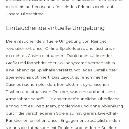
bietet ein authentisches, fesselndes Erlebnis direkt auf
unsere Bildschirme.
Eintauchende virtuelle Umgebung
Die eintauchende virtuelle Umgebung von Rainbet
revolutioniert unser Online-Spielerlebnis und lässt uns in
ein echtes Casino eintauchen. Dank hochauflösender
Grafik und fortschrittlicher Soundsysteme werden wir in
eine lebendige Spielhalle versetzt, wo jedes Detail unser
Spielerlebnis optimiert. Das Layout ist renommierten
Casinos nachempfunden, komplett mit dynamischen
Tischen und attraktiven Dealern, was eine authentische
Atmosphäre schafft. Die anwenderfreundliche Oberfläche
ermöglicht es uns zudem, problemlos und ohne Ablenkung
durch die verschiedenen Spiele zu navigieren. Live-Chat-
Funktionen erhöhen unser Engagement zusätzlich, indem
sie uns die Interaktion mit Dealern und anderen Spielern