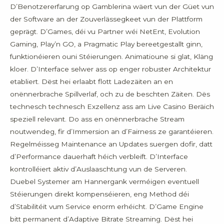
D’Benotzererfarung op Gamblerina wäert vun der Güet vun
der Software an der Zouverlässegkeet vun der Plattform
geprägt. D’Games, déi vu Partner wéi NetEnt, Evolution
Gaming, Play’n GO, a Pragmatic Play bereetgestallt ginn,
funktionéieren ouni Stéierungen. Animatioune si glat, Kläng
kloer. D’Interface selwer ass op enger robuster Architektur
etabliert. Dëst hei erlaabt flott Ladezäiten an en
onënnerbrache Spillverlaf, och zu de beschten Zäiten. Dës
technesch technesch Exzellenz ass am Live Casino Beräich
speziell relevant. Do ass en onënnerbrache Stream
noutwendeg, fir d’Immersion an d’Fairness ze garantéieren.
Regelméisseg Maintenance an Updates suergen dofir, datt
d’Performance dauerhaft héich verbleift. D’Interface
kontrolléiert aktiv d’Auslaaschtung vun de Serveren.
Duebel Systemer am Hannergank verméigen eventuell
Stéierungen direkt kompenséieren, eng Method déi
d’Stabilitéit vum Service enorm erhéicht. D’Game Engine
bitt permanent d’Adaptive Bitrate Streaming. Dëst hei