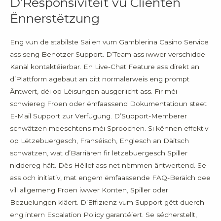
D’Responsivitéit vu Clienten
Ënnerstëtzung
Eng vun de stabilste Sailen vum Gamblerina Casino Service
ass seng Benotzer Support. D’Team ass iwwer verschidde
Kanäl kontaktéierbar. En Live-Chat Feature ass direkt an
d’Plattform agebaut an bitt normalerweis eng prompt
Äntwert, déi op Léisungen ausgeriicht ass. Fir méi
schwiereg Froen oder ëmfaassend Dokumentatioun steet
E-Mail Support zur Verfügung. D’Support-Memberer
schwätzen meeschtens méi Sproochen. Si kënnen effektiv
op Lëtzebuergesch, Franséisch, Englesch an Däitsch
schwätzen, wat d’Barriären fir lëtzebuergesch Spiller
niddereg hält. Dës Hëllef ass net nëmmen äntwertend. Se
ass och initiativ, mat engem ëmfaassende FAQ-Beräich dee
vill allgemeng Froen iwwer Konten, Spiller oder
Bezuelungen kläert. D’Effizienz vum Support gëtt duerch
eng intern Escalation Policy garantéiert. Se sécherstellt,