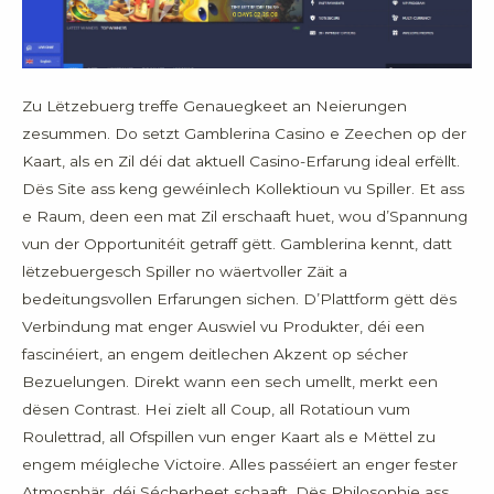
Zu Lëtzebuerg treffe Genauegkeet an Neierungen
zesummen. Do setzt Gamblerina Casino e Zeechen op der
Kaart, als en Zil déi dat aktuell Casino-Erfarung ideal erfëllt.
Dës Site ass keng gewéinlech Kollektioun vu Spiller. Et ass
e Raum, deen een mat Zil erschaaft huet, wou d’Spannung
vun der Opportunitéit getraff gëtt. Gamblerina kennt, datt
lëtzebuergesch Spiller no wäertvoller Zäit a
bedeitungsvollen Erfarungen sichen. D’Plattform gëtt dës
Verbindung mat enger Auswiel vu Produkter, déi een
fascinéiert, an engem deitlechen Akzent op sécher
Bezuelungen. Direkt wann een sech umellt, merkt een
dësen Contrast. Hei zielt all Coup, all Rotatioun vum
Roulettrad, all Ofspillen vun enger Kaart als e Mëttel zu
engem méigleche Victoire. Alles passéiert an enger fester
Atmosphär, déi Sécherheet schaaft. Dës Philosophie ass