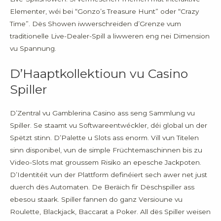
Elementer, wéi bei “Gonzo’s Treasure Hunt” oder “Crazy
Time”. Dës Showen iwwerschreiden d’Grenze vum
traditionelle Live-Dealer-Spill a liwweren eng nei Dimension
vu Spannung.
D’Haaptkollektioun vu Casino
Spiller
D’Zentral vu Gamblerina Casino ass seng Sammlung vu
Spiller. Se staamt vu Softwareentwéckler, déi global un der
Spëtzt stinn. D’Palette u Slots ass enorm. Vill vun Titelen
sinn disponibel, vun de simple Früchtemaschinnen bis zu
Video-Slots mat groussem Risiko an epesche Jackpoten.
D’Identitéit vun der Plattform definéiert sech awer net just
duerch dës Automaten. De Beräich fir Dëschspiller ass
ebesou staark. Spiller fannen do ganz Versioune vu
Roulette, Blackjack, Baccarat a Poker. All dës Spiller weisen