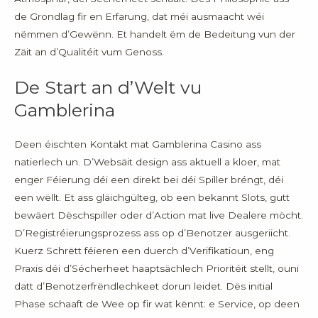
de Grondlag fir en Erfarung, dat méi ausmaacht wéi
nëmmen d’Gewënn. Et handelt ëm de Bedeitung vun der
Zäit an d’Qualitéit vum Genoss.
De Start an d’Welt vu
Gamblerina
Deen éischten Kontakt mat Gamblerina Casino ass
natierlech un. D’Websäit design ass aktuell a kloer, mat
enger Féierung déi een direkt bei déi Spiller bréngt, déi
een wëllt. Et ass gläichgülteg, ob een bekannt Slots, gutt
bewäert Dëschspiller oder d’Action mat live Dealere möcht.
D’Registréierungsprozess ass op d’Benotzer ausgeriicht.
Kuerz Schrëtt féieren een duerch d’Verifikatioun, eng
Praxis déi d’Sécherheet haaptsächlech Prioritéit stellt, ouni
datt d’Benotzerfrëndlechkeet dorun leidet. Dës initial
Phase schaaft de Wee op fir wat kënnt: e Service, op deen