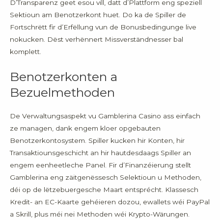
D’Transparenz geet esou vill, datt d’Plattform eng speziell
Sektioun am Benotzerkont huet. Do ka de Spiller de
Fortschrëtt fir d’Erfëllung vun de Bonusbedingunge live
nokucken. Dëst verhënnert Missverständnesser bal
komplett.
Benotzerkonten a
Bezuelmethoden
De Verwaltungsaspekt vu Gamblerina Casino ass einfach
ze managen, dank engem kloer opgebauten
Benotzerkontosystem. Spiller kucken hir Konten, hir
Transaktiounsgeschicht an hir hautdesdaags Spiller an
engem eenheetleche Panel. Fir d’Finanzéierung stellt
Gamblerina eng zäitgenëssesch Selektioun u Methoden,
déi op de lëtzebuergesche Maart entsprécht. Klassesch
Kredit- an EC-Kaarte gehéieren dozou, ewallets wéi PayPal
a Skrill, plus méi nei Methoden wéi Krypto-Wärungen.