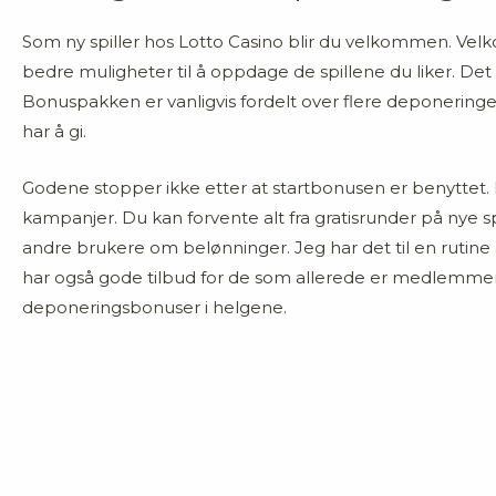
Som ny spiller hos Lotto Casino blir du velkommen. Velk
bedre muligheter til å oppdage de spillene du liker. D
Bonuspakken er vanligvis fordelt over flere deponeringer,
har å gi.
Godene stopper ikke etter at startbonusen er benyttet.
kampanjer. Du kan forvente alt fra gratisrunder på nye s
andre brukere om belønninger. Jeg har det til en rutine
har også gode tilbud for de som allerede er medlemmer,
deponeringsbonuser i helgene.