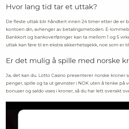
Hvor lang tid tar et uttak?
De fleste uttak blir håndtert innen 24 timer etter de er
kontoen din, avhenger av betalingsmetoden. E-lommebøk
Bankkort og bankoverføringer kan ta mellom 1 og 5 virkeda
uttak kan føre til en ekstra sikkerhetssjekk, noe som er til
Er det mulig å spille med norske k
Ja, det kan du. Lotto Casino presenterer norske kroner 
penger, spille og ta ut gevinster i NOK uten å tenke på ve
bonuser og saldo vises i kroner, så du har lett oversikt 