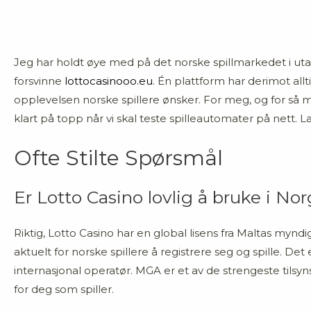
Jeg har holdt øye med på det norske spillmarkedet i uta
forsvinne
lottocasinooo.eu
. Én plattform har derimot al
opplevelsen norske spillere ønsker. For meg, og for så m
klart på topp når vi skal teste spilleautomater på nett. L
Ofte Stilte Spørsmål
Er Lotto Casino lovlig å bruke i No
Riktig, Lotto Casino har en global lisens fra Maltas myn
aktuelt for norske spillere å registrere seg og spille. Det
internasjonal operatør. MGA er et av de strengeste tilsyn
for deg som spiller.