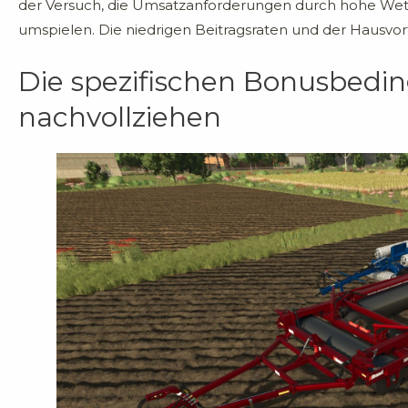
der Versuch, die Umsatzanforderungen durch hohe Wett
umspielen. Die niedrigen Beitragsraten und der Hausvorte
Die spezifischen Bonusbedi
nachvollziehen