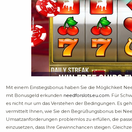
Mit einem Einstiegsbonus haben Sie die Möglichkeit Nee
mit Bonusgeld erkunden
needforslots.eu.com
. Für Schw
es nicht nur um das Verstehen der Bedingungen. Es geht
vermittelt Ihnen, wie Sie den Begrüßungsbonus bei Need
Umsatzanforderungen problemlos zu erfüllen, die pass
einzusetzen, dass Ihre Gewinnchancen steigen. Gleichzei