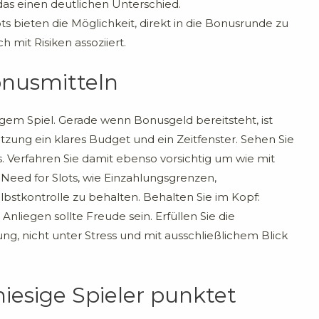
das einen deutlichen Unterschied.
s bieten die Möglichkeit, direkt in die Bonusrunde zu
h mit Risiken assoziiert.
Bonusmitteln
igem Spiel. Gerade wenn Bonusgeld bereitsteht, ist
utzung ein klares Budget und ein Zeitfenster. Sehen Sie
. Verfahren Sie damit ebenso vorsichtig um wie mit
Need for Slots, wie Einzahlungsgrenzen,
bstkontrolle zu behalten. Behalten Sie im Kopf:
Anliegen sollte Freude sein. Erfüllen Sie die
g, nicht unter Stress und mit ausschließlichem Blick
hiesige Spieler punktet