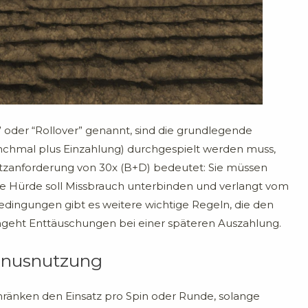
der “Rollover” genannt, sind die grundlegende
anchmal plus Einzahlung) durchgespielt werden muss,
tzanforderung von 30x (B+D) bedeutet: Sie müssen
e Hürde soll Missbrauch unterbinden und verlangt vom
ingungen gibt es weitere wichtige Regeln, die den
mgeht Enttäuschungen bei einer späteren Auszahlung.
onusnutzung
chränken den Einsatz pro Spin oder Runde, solange