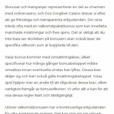
Bonusar och kampanjer representerar en del av charmen
med onlinecasino, och hos Corgibet Casino strävar vi efter
att ge frikostiga och transparenta erbjudanden. Din resa
inleds ofta med en välkomstpaketbonus som kan innefatta
matchade insättningar och free spins. Det är viktigt att du
inte bara ser storleken på bonusen utan också läser de
specifika villkoren som är kopplade till den.
Varje bonus kommer med omsättningskrav, vilket
specificerar hur många gånger bonusbeloppet måste
omsättas innan eventuella vinster kan lyftas. Dessa krav
skiljer sig och kan också gälla insättningsbeloppet. Vissa
spel hjälper mer än andra till att tillgodose dessa krav, vilket
vanligtvis framgår av bonusvillkoren. Vi utför allt vi kan för att
visa dessa regler klart och lättillgängligt.
Utöver välkomstbonusen har vi kontinuerliga erbjudanden
för våra existerande spelare. Det kan röra sig om reload-