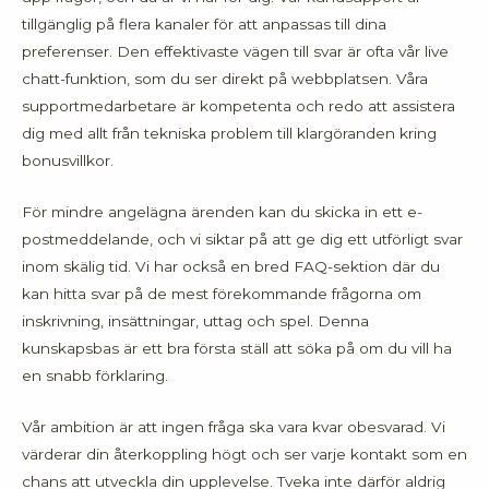
tillgänglig på flera kanaler för att anpassas till dina
preferenser. Den effektivaste vägen till svar är ofta vår live
chatt-funktion, som du ser direkt på webbplatsen. Våra
supportmedarbetare är kompetenta och redo att assistera
dig med allt från tekniska problem till klargöranden kring
bonusvillkor.
För mindre angelägna ärenden kan du skicka in ett e-
postmeddelande, och vi siktar på att ge dig ett utförligt svar
inom skälig tid. Vi har också en bred FAQ-sektion där du
kan hitta svar på de mest förekommande frågorna om
inskrivning, insättningar, uttag och spel. Denna
kunskapsbas är ett bra första ställ att söka på om du vill ha
en snabb förklaring.
Vår ambition är att ingen fråga ska vara kvar obesvarad. Vi
värderar din återkoppling högt och ser varje kontakt som en
chans att utveckla din upplevelse. Tveka inte därför aldrig