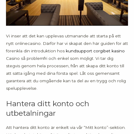
Vi inser att det kan upplevas utmanande att starta på ett
nytt onlinecasino. Därför har vi skapat den här guiden för att
förenkla din introduktion hos
kundsupport corgibet kasino
Casino så problemfri och enkel som möjligt. Vi tar dig
stegvis genom hela processen, från att skapa ditt konto till
att sätta igång med dina första spel. Låt oss gemensamt
garantera att du omgående kan ta del av en trygg och rolig
spelupplevelse.
Hantera ditt konto och
utbetalningar
Att hantera ditt konto är enkelt via vår “Mitt konto”-sektion.