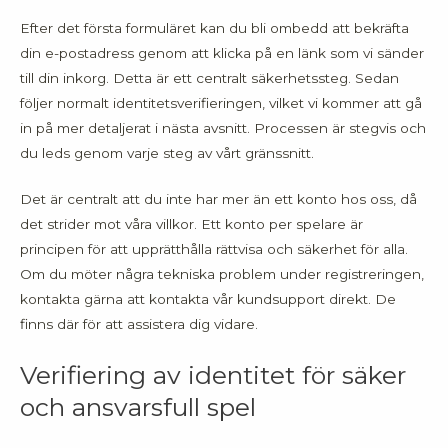
Efter det första formuläret kan du bli ombedd att bekräfta
din e-postadress genom att klicka på en länk som vi sänder
till din inkorg. Detta är ett centralt säkerhetssteg. Sedan
följer normalt identitetsverifieringen, vilket vi kommer att gå
in på mer detaljerat i nästa avsnitt. Processen är stegvis och
du leds genom varje steg av vårt gränssnitt.
Det är centralt att du inte har mer än ett konto hos oss, då
det strider mot våra villkor. Ett konto per spelare är
principen för att upprätthålla rättvisa och säkerhet för alla.
Om du möter några tekniska problem under registreringen,
kontakta gärna att kontakta vår kundsupport direkt. De
finns där för att assistera dig vidare.
Verifiering av identitet för säker
och ansvarsfull spel