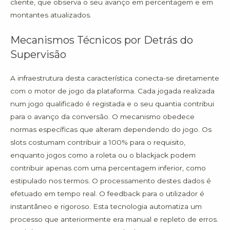
cliente, que observa o seu avanço em percentagem e em
montantes atualizados.
Mecanismos Técnicos por Detrás do
Supervisão
A infraestrutura desta característica conecta-se diretamente
com o motor de jogo da plataforma. Cada jogada realizada
num jogo qualificado é registada e o seu quantia contribui
para o avanço da conversão. O mecanismo obedece
normas específicas que alteram dependendo do jogo. Os
slots costumam contribuir a 100% para o requisito,
enquanto jogos como a roleta ou o blackjack podem
contribuir apenas com uma percentagem inferior, como
estipulado nos termos. O processamento destes dados é
efetuado em tempo real. O feedback para o utilizador é
instantâneo e rigoroso. Esta tecnologia automatiza um
processo que anteriormente era manual e repleto de erros.