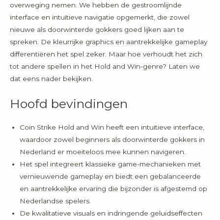
overweging nemen. We hebben de gestroomlijnde
interface en intuïtieve navigatie opgemerkt, die zowel
nieuwe als doorwinterde gokkers goed lijken aan te
spreken. De kleurrijke graphics en aantrekkelijke gameplay
differentiëren het spel zeker. Maar hoe verhoudt het zich
tot andere spellen in het Hold and Win-genre? Laten we
dat eens nader bekijken.
Hoofd bevindingen
Coin Strike Hold and Win heeft een intuïtieve interface,
waardoor zowel beginners als doorwinterde gokkers in
Nederland er moeiteloos mee kunnen navigeren.
Het spel integreert klassieke game-mechanieken met
vernieuwende gameplay en biedt een gebalanceerde
en aantrekkelijke ervaring die bijzonder is afgestemd op
Nederlandse spelers.
De kwalitatieve visuals en indringende geluidseffecten