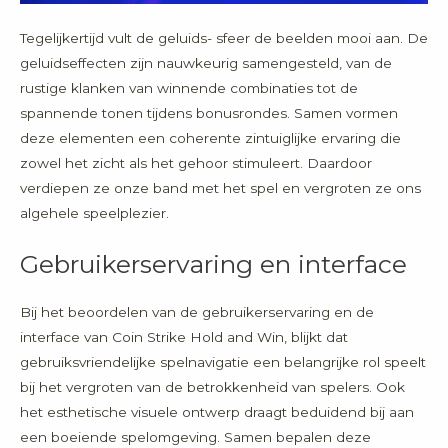
Tegelijkertijd vult de geluids- sfeer de beelden mooi aan. De
geluidseffecten zijn nauwkeurig samengesteld, van de
rustige klanken van winnende combinaties tot de
spannende tonen tijdens bonusrondes. Samen vormen
deze elementen een coherente zintuiglijke ervaring die
zowel het zicht als het gehoor stimuleert. Daardoor
verdiepen ze onze band met het spel en vergroten ze ons
algehele speelplezier.
Gebruikerservaring en interface
Bij het beoordelen van de gebruikerservaring en de
interface van Coin Strike Hold and Win, blijkt dat
gebruiksvriendelijke spelnavigatie een belangrijke rol speelt
bij het vergroten van de betrokkenheid van spelers. Ook
het esthetische visuele ontwerp draagt beduidend bij aan
een boeiende spelomgeving. Samen bepalen deze