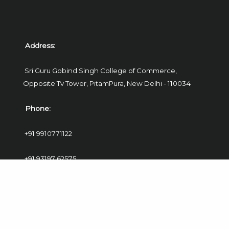
Address:
Sri Guru Gobind Singh College of Commerce,
Opposite Tv Tower, PitamPura,
New Delhi - 110034
Phone:
+91 9910771122
+91 93197 62575
Email:
enactus@sggscc.ac.in,
seher@enactussggscc.org,
zariya@enactussggscc.org