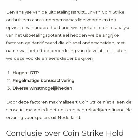
Een analyse van de uitbetalingsstructuur van Coin Strike
onthult een aantal noemenswaardige voordelen ten
opzichte van andere hold-and-win-spellen. In onze analyse
van het uitbetalingspotentieel hebben we belangrijke
factoren geïdentificeerd die dit spel onderscheiden, met
name wat betreft de beoordeling van de volatiliteit. Laten
we deze voordelen eens dieper bekijken:
Hogere RTP
Regelmatige bonusactivering
Diverse winstmogelijkheden
Door deze factoren maximaliseert Coin Strike niet alleen de
sensatie, maar biedt het ook een aantrekkelijkere financiële
ervaring voor spelers uit Nederland.
Conclusie over Coin Strike Hold