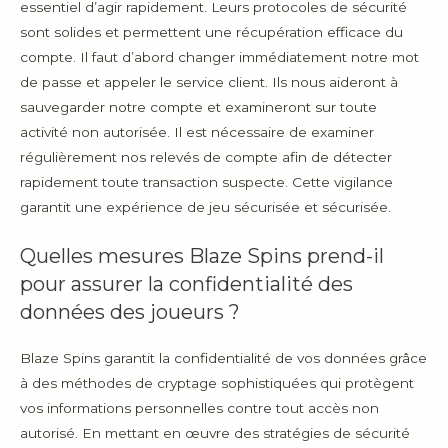
essentiel d’agir rapidement. Leurs protocoles de sécurité
sont solides et permettent une récupération efficace du
compte. Il faut d’abord changer immédiatement notre mot
de passe et appeler le service client. Ils nous aideront à
sauvegarder notre compte et examineront sur toute
activité non autorisée. Il est nécessaire de examiner
régulièrement nos relevés de compte afin de détecter
rapidement toute transaction suspecte. Cette vigilance
garantit une expérience de jeu sécurisée et sécurisée.
Quelles mesures Blaze Spins prend-il
pour assurer la confidentialité des
données des joueurs ?
Blaze Spins garantit la confidentialité de vos données grâce
à des méthodes de cryptage sophistiquées qui protègent
vos informations personnelles contre tout accès non
autorisé. En mettant en œuvre des stratégies de sécurité