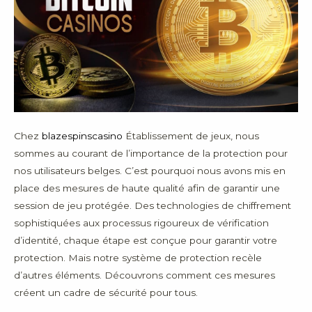
Chez
blazespinscasino
Établissement de jeux, nous
sommes au courant de l’importance de la protection pour
nos utilisateurs belges. C’est pourquoi nous avons mis en
place des mesures de haute qualité afin de garantir une
session de jeu protégée. Des technologies de chiffrement
sophistiquées aux processus rigoureux de vérification
d’identité, chaque étape est conçue pour garantir votre
protection. Mais notre système de protection recèle
d’autres éléments. Découvrons comment ces mesures
créent un cadre de sécurité pour tous.