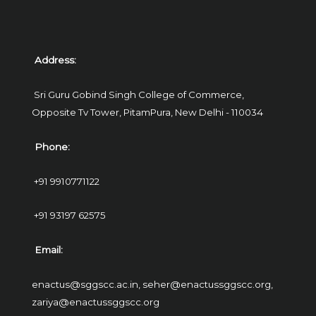
Address:
Sri Guru Gobind Singh College of Commerce,
Opposite Tv Tower, PitamPura,
New Delhi - 110034
Phone:
+91 9910771122
+91 93197 62575
Email:
enactus@sggscc.ac.in,
seher@enactussggscc.org,
zariya@enactussggscc.org