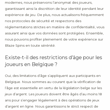
modernes, nous préservons l’anonymat des joueurs,
garantissant ainsi la discrétion de leur identité pendant leur
expérience de jeu. De plus, nous actualisons fréquemment
nos protocoles de sécurité et respectons des
réglementations strictes en matière de confidentialité, vous
assurant ainsi que vos données sont protégées. Ensemble,
nous pouvons profiter pleinement de votre expérience sur
Blaze Spins en toute sérénité.
Existe-t-il des restrictions d’âge pour les
joueurs en Belgique ?
Oui, des limitations d’âge s’appliquent aux participants en
Belgique. Nous sommes au courant que la vérification de
l’âge est essentielle en vertu de la législation belge sur les
jeux d’argent. Les joueurs doivent être âgés d’au moins 18
ans pour s’engager légalement à des opérations de jeux
d’argent en ligne. Nous garantissons le strict respect de