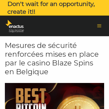
Don't wait for an opportunity,
create it!!
Mesures de sécurité
renforcées mises en place
par le casino Blaze Spins
en Belgique