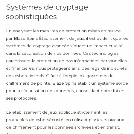
Systèmes de cryptage
sophistiquées
En analysant les mesures de protection mises en œuvre
par Blaze Spins Établissement de jeux, il est évident que les
systèmes de cryptage avancées jouent un impact crucial
dans la sécurisation de nos données. Ces technologies
garantissent la protection de nos informations personnelles
et financières, nous protégeant ainsi des regards indiscrets
des cybercriminels. Grâce à l’emploi d’algorithmes de
chiffrement de pointe, Blaze Spins établit un système solide
pour la sécurisation des données, consolidant notre foi en
ses protocoles.
Le établissement de jeux applique strictement les
protocoles de cybersécurité, en utilisant plusieurs niveaux
de chiffrement pour les données archivées et en transit.