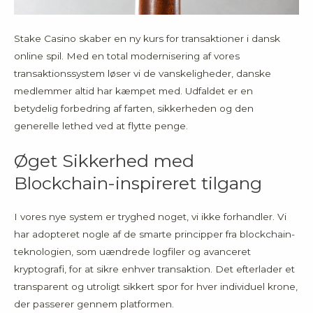
Stake Casino skaber en ny kurs for transaktioner i dansk
online spil. Med en total modernisering af vores
transaktionssystem løser vi de vanskeligheder, danske
medlemmer altid har kæmpet med. Udfaldet er en
betydelig forbedring af farten, sikkerheden og den
generelle lethed ved at flytte penge.
Øget Sikkerhed med
Blockchain-inspireret tilgang
I vores nye system er tryghed noget, vi ikke forhandler. Vi
har adopteret nogle af de smarte principper fra blockchain-
teknologien, som uændrede logfiler og avanceret
kryptografi, for at sikre enhver transaktion. Det efterlader et
transparent og utroligt sikkert spor for hver individuel krone,
der passerer gennem platformen.