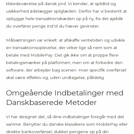
tilstedeværelse på dansk jord. Vi kender, at spildtid og
usikkerhed ødelægger spilglæden. Derfor har vi bestemt at
opbygge hele transaktionskæden op på ny, fra det øjeblik
du overfører penge ind til du hæver gevinster.
Målsætningen var enkelt: at afskaffe ventetiden og udvikle
en transaktionsoplevelse, der virker lige så nem som at
betale med MobilePay. Det gik ikke om at proppe flere
betalingsmærker på platformen, men om at forbedre den
software, der arbejder bag scenen. Hver specifik overførsel
skal være effektiv og, uden undtagelse, pålidelig.
Omgeående Indbetalinger med
Danskbaserede Metoder
Vi har designet det, så dine indbetalinger foregår med det
samme. Benytter du danske klassikere som MobilePay eller
direkte bankoverførsel, dukker pengene op på din