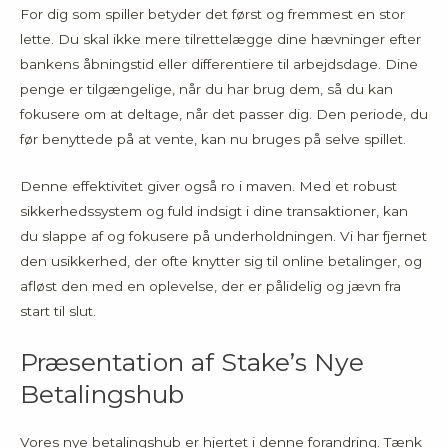
For dig som spiller betyder det først og fremmest en stor
lette. Du skal ikke mere tilrettelægge dine hævninger efter
bankens åbningstid eller differentiere til arbejdsdage. Dine
penge er tilgængelige, når du har brug dem, så du kan
fokusere om at deltage, når det passer dig. Den periode, du
før benyttede på at vente, kan nu bruges på selve spillet.
Denne effektivitet giver også ro i maven. Med et robust
sikkerhedssystem og fuld indsigt i dine transaktioner, kan
du slappe af og fokusere på underholdningen. Vi har fjernet
den usikkerhed, der ofte knytter sig til online betalinger, og
afløst den med en oplevelse, der er pålidelig og jævn fra
start til slut.
Præsentation af Stake’s Nye
Betalingshub
Vores nye betalingshub er hjertet i denne forandring. Tænk