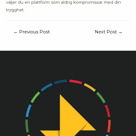
väljer du en plattform som aldrig kompromissar med din
trygghet.
←
Previous Post
Next Post
→