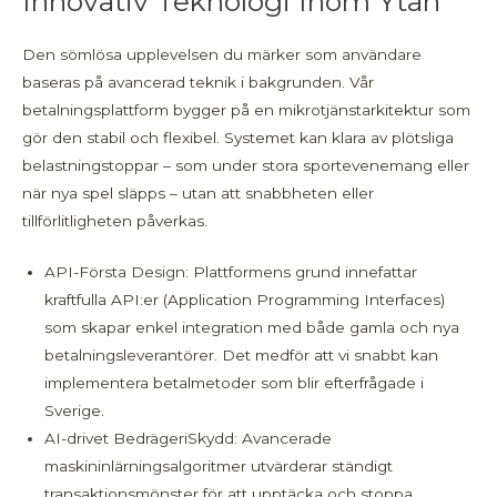
Innovativ Teknologi Inom Ytan
Den sömlösa upplevelsen du märker som användare
baseras på avancerad teknik i bakgrunden. Vår
betalningsplattform bygger på en mikrotjänstarkitektur som
gör den stabil och flexibel. Systemet kan klara av plötsliga
belastningstoppar – som under stora sportevenemang eller
när nya spel släpps – utan att snabbheten eller
tillförlitligheten påverkas.
API-Första Design: Plattformens grund innefattar
kraftfulla API:er (Application Programming Interfaces)
som skapar enkel integration med både gamla och nya
betalningsleverantörer. Det medför att vi snabbt kan
implementera betalmetoder som blir efterfrågade i
Sverige.
AI-drivet BedrägeriSkydd: Avancerade
maskininlärningsalgoritmer utvärderar ständigt
transaktionsmönster för att upptäcka och stoppa