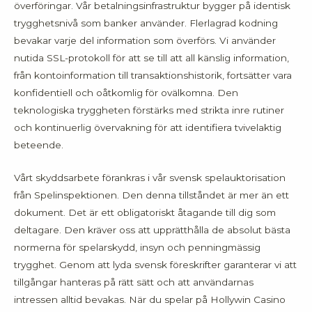
överföringar. Vår betalningsinfrastruktur bygger på identisk
trygghetsnivå som banker använder. Flerlagrad kodning
bevakar varje del information som överförs. Vi använder
nutida SSL-protokoll för att se till att all känslig information,
från kontoinformation till transaktionshistorik, fortsätter vara
konfidentiell och oåtkomlig för ovälkomna. Den
teknologiska tryggheten förstärks med strikta inre rutiner
och kontinuerlig övervakning för att identifiera tvivelaktig
beteende.
Vårt skyddsarbete förankras i vår svensk spelauktorisation
från Spelinspektionen. Den denna tillståndet är mer än ett
dokument. Det är ett obligatoriskt åtagande till dig som
deltagare. Den kräver oss att upprätthålla de absolut bästa
normerna för spelarskydd, insyn och penningmässig
trygghet. Genom att lyda svensk föreskrifter garanterar vi att
tillgångar hanteras på rätt sätt och att användarnas
intressen alltid bevakas. När du spelar på Hollywin Casino