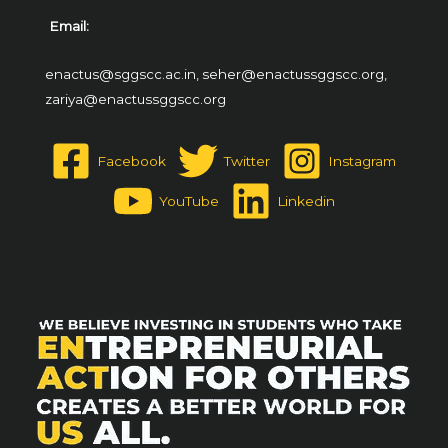
Email:
enactus@sggscc.ac.in,
seher@enactussggscc.org,
zariya@enactussggscc.org
Facebook
Twitter
Instagram
YouTube
Linkedin