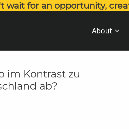
t wait for an opportunity, create
About
o im Kontrast zu
schland ab?