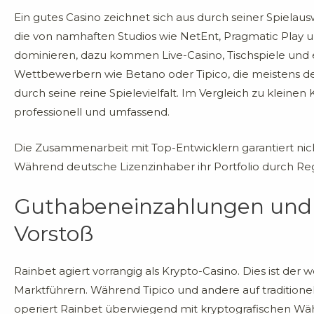
Ein gutes Casino zeichnet sich aus durch seiner Spielausw
die von namhaften Studios wie NetEnt, Pragmatic Play u
dominieren, dazu kommen Live-Casino, Tischspiele und
Wettbewerbern wie Betano oder Tipico, die meistens de
durch seine reine Spielevielfalt. Im Vergleich zu kleine
professionell und umfassend.
Die Zusammenarbeit mit Top-Entwicklern garantiert nich
Während deutsche Lizenzinhaber ihr Portfolio durch R
Guthabeneinzahlungen und 
Vorstoß
Rainbet agiert vorrangig als Krypto-Casino. Dies ist der
Marktführern. Während Tipico und andere auf traditione
operiert Rainbet überwiegend mit kryptografischen Wäh