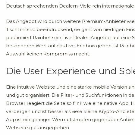
Deutsch sprechenden Dealern. Viele rein internationale 
Das Angebot wird durch weitere Premium-Anbieter wie P
Tischlimits ist beeindruckend, sie geht von niedrigen Ein
positioniert Rainbet sein Live-Dealer-Angebot auf eine S
besonderen Wert auf das Live-Erlebnis geben, ist Rainbe
Auswahl keinen Kompromiss macht.
Die User Experience und Spi
Eine intuitive Website und eine starke mobile Version sin
und gut organisiert. Die Filter- und Suchfunktionen in d
Browser reagiert die Seite so flink wie eine native App
verbergen und ist besser als viele kleine Krypto-Anbiet
App ist ein geringer Wermutstropfen gegenüber Anbiete
Webseite gut ausgeglichen.