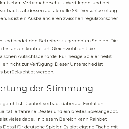
n deutschen Verbraucherschutz Wert legen, sind bei
ertraut stattdessen auf aktuelle SSL-Verschlüsselung
en. Es ist ein Ausbalancieren zwischen regulatorischer
n und bindet den Betreiber zu gerechten Spielen. Die
nstanzen kontrolliert. Gleichwohl fehlt die
ischen Aufsichtsbehörde. Für hiesige Spieler heißt
ellen nicht zur Verfügung. Dieser Unterschied ist
rs berücksichtigt werden.
wertung der Stimmung
lgefühl ist. Rainbet vertraut dabei auf Evolution
alität, erfahrene Dealer und ein breites Spielangebot.
 ist vieles dabei. In diesem Bereich kann Rainbet
 Detail für deutsche Spieler: Es gibt eigene Tische mit