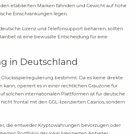
zu den etablierten Marken fahnden und Gewicht auf hohe
fische Einschränkungen legen.
 deutsche Lizenz und Telefonsupport beharren, sollten
inbet ist eine bewusste Entscheidung für eine
ng in Deutschland
 Glücksspielregulierung bestimmt. Da es keine direkte
kann, operiert es in einer rechtlichen Grauzone für
uf solchen internationalen Plattformen ist für deutsche
 nicht frontal mit den GGL-lizenzierten Casinos, sondern
Spieler, die entweder Kryptowährungen bevorzugen oder
tierten Portfolios der lokal lizenzierten Anbieter