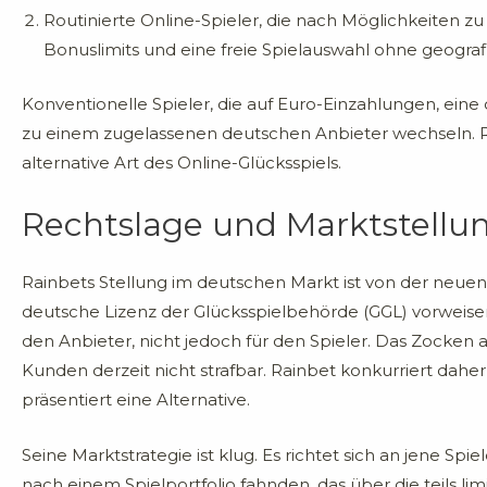
Routinierte Online-Spieler, die nach Möglichkeiten 
Bonuslimits und eine freie Spielauswahl ohne geogra
Konventionelle Spieler, die auf Euro-Einzahlungen, eine
zu einem zugelassenen deutschen Anbieter wechseln. Ra
alternative Art des Online-Glücksspiels.
Rechtslage und Marktstellu
Rainbets Stellung im deutschen Markt ist von der neuen
deutsche Lizenz der Glücksspielbehörde (GGL) vorweisen 
den Anbieter, nicht jedoch für den Spieler. Das Zocken a
Kunden derzeit nicht strafbar. Rainbet konkurriert daher
präsentiert eine Alternative.
Seine Marktstrategie ist klug. Es richtet sich an jene 
nach einem Spielportfolio fahnden, das über die teils limi