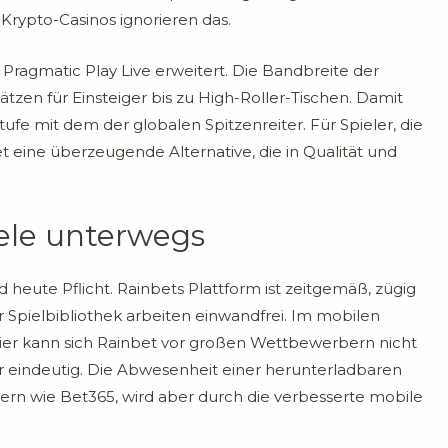
Krypto-Casinos ignorieren das.
ragmatic Play Live erweitert. Die Bandbreite der
sätzen für Einsteiger bis zu High-Roller-Tischen. Damit
tufe mit dem der globalen Spitzenreiter. Für Spieler, die
t eine überzeugende Alternative, die in Qualität und
ele unterwegs
d heute Pflicht. Rainbets Plattform ist zeitgemäß, zügig
er Spielbibliothek arbeiten einwandfrei. Im mobilen
. Hier kann sich Rainbet vor großen Wettbewerbern nicht
er eindeutig. Die Abwesenheit einer herunterladbaren
rn wie Bet365, wird aber durch die verbesserte mobile