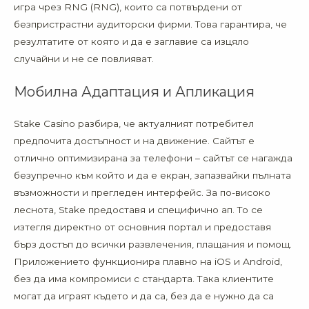
игра чрез RNG (RNG), които са потвърдени от
безпристрастни аудиторски фирми. Това гарантира, че
резултатите от която и да е заглавие са изцяло
случайни и не се повлияват.
Мобилна Адаптация и Апликация
Stake Casino разбира, че актуалният потребител
предпочита достъпност и на движение. Сайтът е
отлично оптимизирана за телефони – сайтът се нагажда
безупречно към който и да е екран, запазвайки пълната
възможности и прегледен интерфейс. За по-високо
леснота, Stake предоставя и специфично ап. То се
изтегля директно от основния портал и предоставя
бърз достъп до всички развлечения, плащания и помощ.
Приложението функционира плавно на iOS и Android,
без да има компромиси с стандарта. Така клиентите
могат да играят където и да са, без да е нужно да са