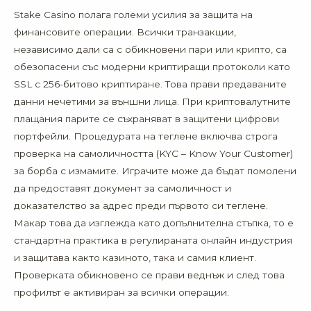
Stake Casino полага големи усилия за защита на
финансовите операции. Всички транзакции,
независимо дали са с обикновени пари или крипто, са
обезопасени със модерни криптиращи протоколи като
SSL с 256-битово криптиране. Това прави предаваните
данни нечетими за външни лица. При криптовалутните
плащания парите се съхраняват в защитени цифрови
портфейли. Процедурата на теглене включва строга
проверка на самоличността (KYC – Know Your Customer)
за борба с измамите. Играчите може да бъдат помолени
да предоставят документ за самоличност и
доказателство за адрес преди първото си теглене.
Макар това да изглежда като допълнителна стъпка, то е
стандартна практика в регулираната онлайн индустрия
и защитава както казиното, така и самия клиент.
Проверката обикновено се прави веднъж и след това
профилът е активиран за всички операции.