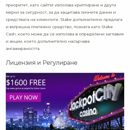
приоритет, като сайтът използва криптиране и други
мерки за сигурност, за да защитава личните данни и
средствата на клиентите. Stake допълнително предлага
и вътрешна платежно средство, позната като Stake
Cash, което може да се използва в определени заглавия
и акции, което допълнително насърчава
ангажираността.
Лицензия и Регулиране