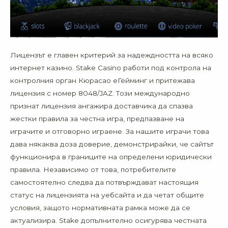
Лицензът е главен критерий за надеждността на всяко
интернет казино. Stake Casino работи под контрола на
контролния орган Кюрасао еГейминг и притежава
лицензия с номер 8048/JAZ. Този международно
признат лицензия ангажира доставчика да спазва
жестки правила за честна игра, предпазване на
играчите и отговорно играене. За нашите играчи това
дава някаква доза доверие, демонстрирайки, че сайтът
функционира в границите на определени юридически
правила. Независимо от това, потребителите
самостоятелно следва да потвърждават настоящия
статус на лицензията на уебсайта и да четат общите
условия, защото нормативната рамка може да се
актуализира. Stake допълнително осигурява честната