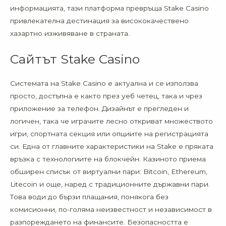
информацията, тази платформа превръща Stake Casino
привлекателна дестинация за висококачествено
хазартно изживяване в страната.
Сайтът Stake Casino
Системата на Stake Casino е актуална и се използва
просто, достъпна е както през уеб четец, така и чрез
приложение за телефон. Дизайнът е прегледен и
логичен, така че играчите лесно откриват множеството
игри, спортната секция или опциите на регистрацията
си. Една от главните характеристики на Stake е пряката
връзка с технологиите на блокчейн. Казиното приема
обширен списък от виртуални пари: Bitcoin, Ethereum,
Litecoin и още, наред с традиционните държавни пари.
Това води до бързи плащания, понякога без
комисионни, по-голяма неизвестност и независимост в
разпореждането на финансите. Безопасността е