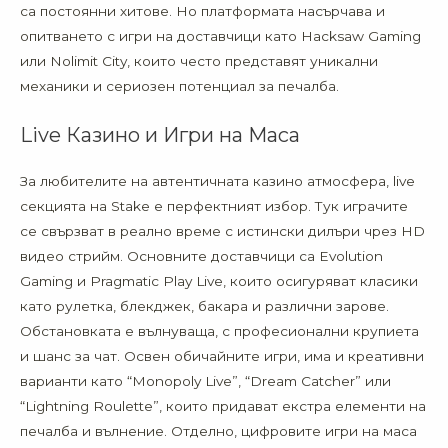
са постоянни хитове. Но платформата насърчава и
опитването с игри на доставчици като Hacksaw Gaming
или Nolimit City, които често представят уникални
механики и сериозен потенциал за печалба.
Live Казино и Игри на Маса
За любителите на автентичната казино атмосфера, live
секцията на Stake е перфектният избор. Тук играчите
се свързват в реално време с истински дилъри чрез HD
видео стрийм. Основните доставчици са Evolution
Gaming и Pragmatic Play Live, които осигуряват класики
като рулетка, блекджек, бакара и различни зарове.
Обстановката е вълнуваща, с професионални крупиета
и шанс за чат. Освен обичайните игри, има и креативни
варианти като “Monopoly Live”, “Dream Catcher” или
“Lightning Roulette”, които придават екстра елементи на
печалба и вълнение. Отделно, цифровите игри на маса