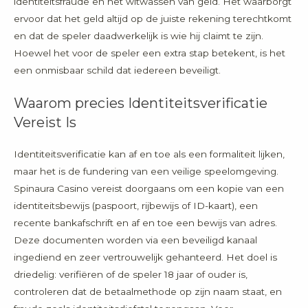
identiteitsfraude en het witwassen van geld. Het waarborgt
ervoor dat het geld altijd op de juiste rekening terechtkomt
en dat de speler daadwerkelijk is wie hij claimt te zijn.
Hoewel het voor de speler een extra stap betekent, is het
een onmisbaar schild dat iedereen beveiligt.
Waarom precies Identiteitsverificatie
Vereist Is
Identiteitsverificatie kan af en toe als een formaliteit lijken,
maar het is de fundering van een veilige speelomgeving.
Spinaura Casino vereist doorgaans om een kopie van een
identiteitsbewijs (paspoort, rijbewijs of ID-kaart), een
recente bankafschrift en af en toe een bewijs van adres.
Deze documenten worden via een beveiligd kanaal
ingediend en zeer vertrouwelijk gehanteerd. Het doel is
driedelig: verifiëren of de speler 18 jaar of ouder is,
controleren dat de betaalmethode op zijn naam staat, en