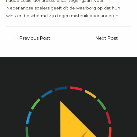
fraude zoals identiteitsdiefstal tegengaan. Voor
Nederlandse spelers geeft dit de waarborg op dat hun
winsten beschermd zijn tegen misbruik door anderen.
←
Previous Post
Next Post
→