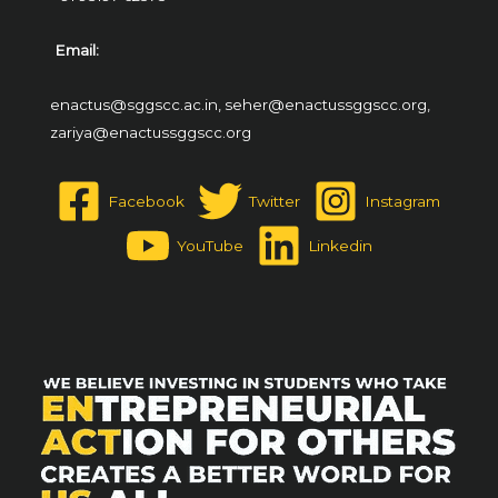
Email:
enactus@sggscc.ac.in,
seher@enactussggscc.org,
zariya@enactussggscc.org
Facebook
Twitter
Instagram
YouTube
Linkedin