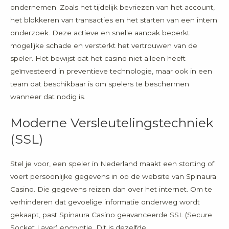
ondernemen. Zoals het tijdelijk bevriezen van het account,
het blokkeren van transacties en het starten van een intern
onderzoek. Deze actieve en snelle aanpak beperkt
mogelijke schade en versterkt het vertrouwen van de
speler. Het bewijst dat het casino niet alleen heeft
geïnvesteerd in preventieve technologie, maar ook in een
team dat beschikbaar is om spelers te beschermen
wanneer dat nodig is.
Moderne Versleutelingstechniek
(SSL)
Stel je voor, een speler in Nederland maakt een storting of
voert persoonlijke gegevens in op de website van Spinaura
Casino. Die gegevens reizen dan over het internet. Om te
verhinderen dat gevoelige informatie onderweg wordt
gekaapt, past Spinaura Casino geavanceerde SSL (Secure
Socket Layer) encryptie. Dit is dezelfde