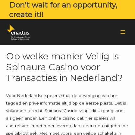
Don't wait for an opportunity,
create it!!
Op welke manier Veilig Is
Spinaura Casino voor
Transacties in Nederland?
Voor Nederlandse spelers staat de beveiliging van hun
tegoed en privé informatie altijd op de eerste plaats. Dat is
volkomen terecht. Spinaura Casino snapt dit uitgangspunt
als geen ander. Een online casino dat hier spelers wil
aantrekken, moet meer leveren dan alleen een uitgebreide
spelbibliotheek. Het moet vooral een veilige schakel zijn