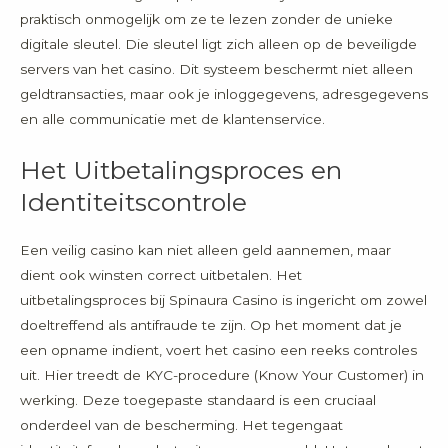
praktisch onmogelijk om ze te lezen zonder de unieke
digitale sleutel. Die sleutel ligt zich alleen op de beveiligde
servers van het casino. Dit systeem beschermt niet alleen
geldtransacties, maar ook je inloggegevens, adresgegevens
en alle communicatie met de klantenservice.
Het Uitbetalingsproces en
Identiteitscontrole
Een veilig casino kan niet alleen geld aannemen, maar
dient ook winsten correct uitbetalen. Het
uitbetalingsproces bij Spinaura Casino is ingericht om zowel
doeltreffend als antifraude te zijn. Op het moment dat je
een opname indient, voert het casino een reeks controles
uit. Hier treedt de KYC-procedure (Know Your Customer) in
werking. Deze toegepaste standaard is een cruciaal
onderdeel van de bescherming. Het tegengaat