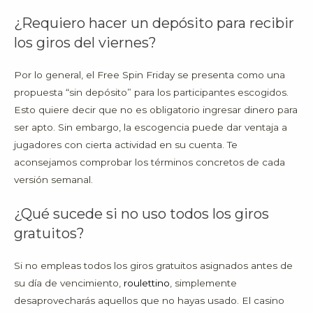
¿Requiero hacer un depósito para recibir
los giros del viernes?
Por lo general, el Free Spin Friday se presenta como una
propuesta “sin depósito” para los participantes escogidos.
Esto quiere decir que no es obligatorio ingresar dinero para
ser apto. Sin embargo, la escogencia puede dar ventaja a
jugadores con cierta actividad en su cuenta. Te
aconsejamos comprobar los términos concretos de cada
versión semanal.
¿Qué sucede si no uso todos los giros
gratuitos?
Si no empleas todos los giros gratuitos asignados antes de
su día de vencimiento,
roulettino
, simplemente
desaprovecharás aquellos que no hayas usado. El casino