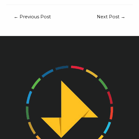
←
Previous Post
Next Post
→