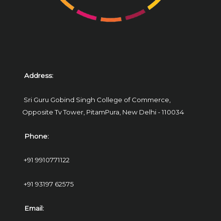
Address:
Sri Guru Gobind Singh College of Commerce,
Opposite Tv Tower, PitamPura,
New Delhi - 110034
Phone:
+91 9910771122
+91 93197 62575
Email: