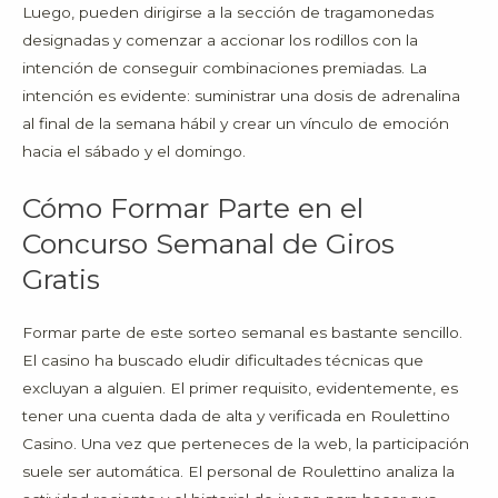
Luego, pueden dirigirse a la sección de tragamonedas
designadas y comenzar a accionar los rodillos con la
intención de conseguir combinaciones premiadas. La
intención es evidente: suministrar una dosis de adrenalina
al final de la semana hábil y crear un vínculo de emoción
hacia el sábado y el domingo.
Cómo Formar Parte en el
Concurso Semanal de Giros
Gratis
Formar parte de este sorteo semanal es bastante sencillo.
El casino ha buscado eludir dificultades técnicas que
excluyan a alguien. El primer requisito, evidentemente, es
tener una cuenta dada de alta y verificada en Roulettino
Casino. Una vez que perteneces de la web, la participación
suele ser automática. El personal de Roulettino analiza la