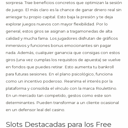
sorpresa. Trae beneficios concretos que optimizan la sesión
de juego. El más claro es la chance de ganar dinero real sin
arriesgar tu propio capital. Esto baja la presión y te deja
explorar juegos nuevos con mayor flexibilidad. Por lo
general, estos giros se asignan a tragamonedas de alta
calidad y mucha fama. Los jugadores disfrutan de gráficos
inmersivos y funciones bonus emocionantes sin pagar
nada. Además, cualquier ganancia que consigas con estos
giros (una vez cumplas los requisitos de apuesta) se vuelve
en fondos que puedes retirar. Esto aumenta tu bankroll
para futuras sesiones. En el plano psicológico, funciona
como un incentivo poderoso. Reanima el interés por la
plataforma y consolida el vínculo con la marca Roulettino.
En un mercado tan competido, gestos como este son
determinantes. Pueden transformar a un cliente ocasional
en un defensor leal del casino.
Slots Destacadas para los Free