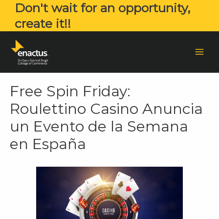
Don't wait for an opportunity,
create it!!
Free Spin Friday:
Roulettino Casino Anuncia
un Evento de la Semana
en España