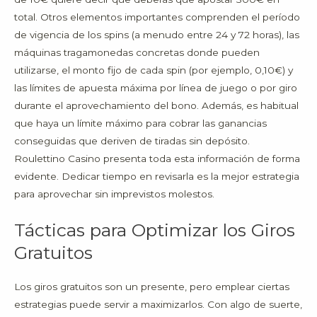
total. Otros elementos importantes comprenden el período
de vigencia de los spins (a menudo entre 24 y 72 horas), las
máquinas tragamonedas concretas donde pueden
utilizarse, el monto fijo de cada spin (por ejemplo, 0,10€) y
las límites de apuesta máxima por línea de juego o por giro
durante el aprovechamiento del bono. Además, es habitual
que haya un límite máximo para cobrar las ganancias
conseguidas que deriven de tiradas sin depósito.
Roulettino Casino presenta toda esta información de forma
evidente. Dedicar tiempo en revisarla es la mejor estrategia
para aprovechar sin imprevistos molestos.
Tácticas para Optimizar los Giros
Gratuitos
Los giros gratuitos son un presente, pero emplear ciertas
estrategias puede servir a maximizarlos. Con algo de suerte,