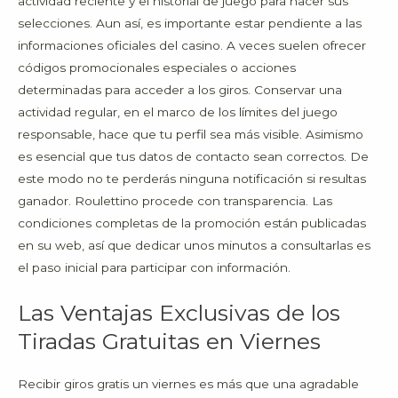
actividad reciente y el historial de juego para hacer sus
selecciones. Aun así, es importante estar pendiente a las
informaciones oficiales del casino. A veces suelen ofrecer
códigos promocionales especiales o acciones
determinadas para acceder a los giros. Conservar una
actividad regular, en el marco de los límites del juego
responsable, hace que tu perfil sea más visible. Asimismo
es esencial que tus datos de contacto sean correctos. De
este modo no te perderás ninguna notificación si resultas
ganador. Roulettino procede con transparencia. Las
condiciones completas de la promoción están publicadas
en su web, así que dedicar unos minutos a consultarlas es
el paso inicial para participar con información.
Las Ventajas Exclusivas de los
Tiradas Gratuitas en Viernes
Recibir giros gratis un viernes es más que una agradable