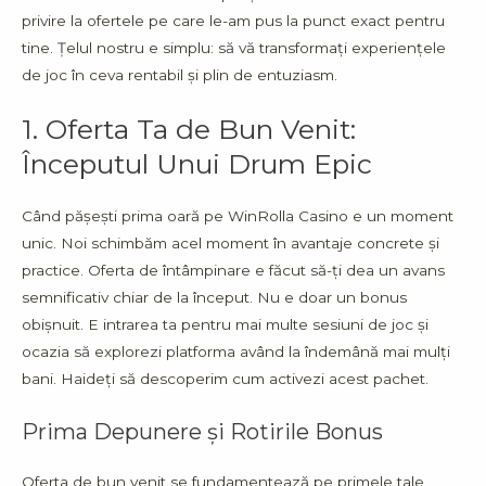
privire la ofertele pe care le-am pus la punct exact pentru
tine. Țelul nostru e simplu: să vă transformați experiențele
de joc în ceva rentabil și plin de entuziasm.
1. Oferta Ta de Bun Venit:
Începutul Unui Drum Epic
Când pășești prima oară pe WinRolla Casino e un moment
unic. Noi schimbăm acel moment în avantaje concrete și
practice. Oferta de întâmpinare e făcut să-ți dea un avans
semnificativ chiar de la început. Nu e doar un bonus
obișnuit. E intrarea ta pentru mai multe sesiuni de joc și
ocazia să explorezi platforma având la îndemână mai mulți
bani. Haideți să descoperim cum activezi acest pachet.
Prima Depunere și Rotirile Bonus
Oferta de bun venit se fundamentează pe primele tale