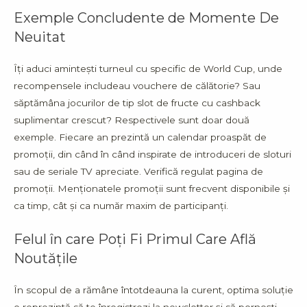
Exemple Concludente de Momente De
Neuitat
Îți aduci amintești turneul cu specific de World Cup, unde
recompensele includeau vouchere de călătorie? Sau
săptămâna jocurilor de tip slot de fructe cu cashback
suplimentar crescut? Respectivele sunt doar două
exemple. Fiecare an prezintă un calendar proaspăt de
promoții, din când în când inspirate de introduceri de sloturi
sau de seriale TV apreciate. Verifică regulat pagina de
promoții. Menționatele promoții sunt frecvent disponibile și
ca timp, cât și ca număr maxim de participanți.
Felul în care Poți Fi Primul Care Află
Noutățile
În scopul de a rămâne întotdeauna la curent, optima soluție
o reprezintă să te înregistrezi la newsletter și să pornești