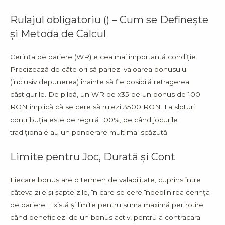
Rulajul obligatoriu () – Cum se Definește
și Metoda de Calcul
Cerința de pariere (WR) e cea mai importantă condiție.
Precizează de câte ori să pariezi valoarea bonusului
(inclusiv depunerea) înainte să fie posibilă retragerea
câștigurile. De pildă, un WR de x35 pe un bonus de 100
RON implică că se cere să rulezi 3500 RON. La sloturi
contribuția este de regulă 100%, pe când jocurile
tradiționale au un ponderare mult mai scăzută.
Limite pentru Joc, Durată și Cont
Fiecare bonus are o termen de valabilitate, cuprins între
câteva zile și șapte zile, în care se cere îndeplinirea cerința
de pariere. Există și limite pentru suma maximă per rotire
când beneficiezi de un bonus activ, pentru a contracara