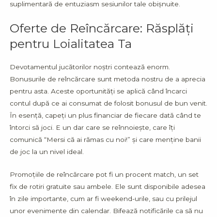
suplimentară de entuziasm sesiunilor tale obișnuite.
Oferte de Reîncărcare: Răsplăți
pentru Loialitatea Ta
Devotamentul jucătorilor noștri contează enorm.
Bonusurile de reîncărcare sunt metoda nostru de a aprecia
pentru asta. Aceste oportunități se aplică când încarci
contul după ce ai consumat de folosit bonusul de bun venit.
În esență, capeți un plus financiar de fiecare dată când te
întorci să joci. E un dar care se reînnoiește, care îți
comunică “Mersi că ai rămas cu noi!” și care menține banii
de joc la un nivel ideal.
Promoțiile de reîncărcare pot fi un procent match, un set
fix de rotiri gratuite sau ambele. Ele sunt disponibile adesea
în zile importante, cum ar fi weekend-urile, sau cu prilejul
unor evenimente din calendar. Bifează notificările ca să nu