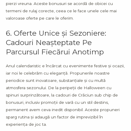
pierzi vreuna. Aceste bonusuri se acordă de obicei cu
termeni de rulaj corecte, ceea ce le face unele cele mai
valoroase oferte pe care le oferim.
6. Oferte Unice și Sezoniere:
Cadouri Neașteptate Pe
Parcursul Fiecărui Anotimp
Anul calendaristic e încărcat cu evenimente festive și ocazii,
iar noi le celebrăm cu eleganță. Propunerile noastre
periodice sunt inovatoare, substanțiale și cu multă
atmosfera sezonului. De la peripeții de Halloween cu
spinuri surprinzătoare, la cadouri de Crăciun sub chip de
bonusuri, inclusiv promoții de vară cu un stil destins,
permanent avem ceva inedit disponibil. Aceste propuneri
sparg rutina și adaugă un factor de imprevizibil în
experiența de joc ta.