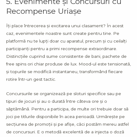
5. Evenimente și Concursuri cu
Recompense Uriașe
Îți place întrecerea și excitarea unui clasament? În acest
caz, evenimentele noastre sunt create pentru tine. Pe
platformă nu te lupți doar cu aparatul, precum și cu ceilalți
participanți pentru a primi recompense extraordinare.
Distincțiile cuprind sume consistente de bani, pachete de
free spins ori chiar produse de lux. Mood-ul este tensionată,
și topurile se modifică instantaneu, transformând fiecare
rotire într-un gest tactic.
Concursurile se organizează pe sloturi specifice sau pe
tipuri de jocuri și au o durată între câteva ore și o
săptămână. Pentru a participa, de multe ori trebuie doar să
joci pe titlurile disponibile în acea perioadă. Urmărește pe
secțiunea de promoții și pe afișe, căci postăm mereu astfel
de concursuri. E o metodă excelentă de a injecta o doză