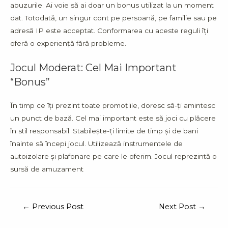
abuzurile. Ai voie să ai doar un bonus utilizat la un moment
dat. Totodată, un singur cont pe persoană, pe familie sau pe
adresă IP este acceptat. Conformarea cu aceste reguli îți
oferă o experiență fără probleme.
Jocul Moderat: Cel Mai Important
“Bonus”
În timp ce îți prezint toate promoțiile, doresc să-ți amintesc
un punct de bază. Cel mai important este să joci cu plăcere
în stil responsabil. Stabilește-ți limite de timp și de bani
înainte să începi jocul. Utilizează instrumentele de
autoizolare și plafonare pe care le oferim. Jocul reprezintă o
sursă de amuzament
←
Previous Post
Next Post
→