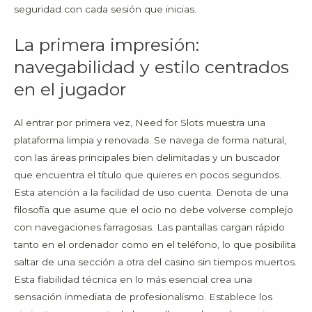
seguridad con cada sesión que inicias.
La primera impresión:
navegabilidad y estilo centrados
en el jugador
Al entrar por primera vez, Need for Slots muestra una
plataforma limpia y renovada. Se navega de forma natural,
con las áreas principales bien delimitadas y un buscador
que encuentra el título que quieres en pocos segundos.
Esta atención a la facilidad de uso cuenta. Denota de una
filosofía que asume que el ocio no debe volverse complejo
con navegaciones farragosas. Las pantallas cargan rápido
tanto en el ordenador como en el teléfono, lo que posibilita
saltar de una sección a otra del casino sin tiempos muertos.
Esta fiabilidad técnica en lo más esencial crea una
sensación inmediata de profesionalismo. Establece los