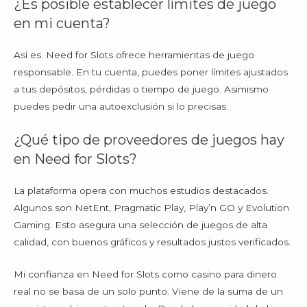
¿Es posible establecer límites de juego
en mi cuenta?
Así es. Need for Slots ofrece herramientas de juego
responsable. En tu cuenta, puedes poner límites ajustados
a tus depósitos, pérdidas o tiempo de juego. Asimismo
puedes pedir una autoexclusión si lo precisas.
¿Qué tipo de proveedores de juegos hay
en Need for Slots?
La plataforma opera con muchos estudios destacados.
Algunos son NetEnt, Pragmatic Play, Play’n GO y Evolution
Gaming. Esto asegura una selección de juegos de alta
calidad, con buenos gráficos y resultados justos verificados.
Mi confianza en Need for Slots como casino para dinero
real no se basa de un solo punto. Viene de la suma de un