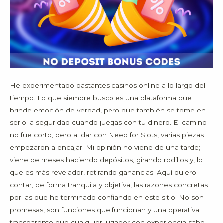
He experimentado bastantes casinos online a lo largo del
tiempo. Lo que siempre busco es una plataforma que
brinde emoción de verdad, pero que también se tome en
serio la seguridad cuando juegas con tu dinero. El camino
no fue corto, pero al dar con Need for Slots, varias piezas
empezaron a encajar. Mi opinión no viene de una tarde;
viene de meses haciendo depósitos, girando rodillos y, lo
que es más revelador, retirando ganancias. Aquí quiero
contar, de forma tranquila y objetiva, las razones concretas
por las que he terminado confiando en este sitio. No son
promesas, son funciones que funcionan y una operativa
transparente que cualquier jugador con experiencia sabe