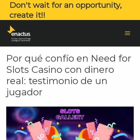
Don't wait for an opportunity,
create it!!
Por qué confío en Need for
Slots Casino con dinero
real: testimonio de un
jugador