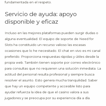
fundamentada en el respeto.
Servicio de ayuda: apoyo
disponible y eficaz
Incluso en las mejores plataformas pueden surgir dudas o
alguna eventualidad. El equipo de soporte de Need for
Slots ha constituido un recurso valioso las escasas
ocasiones que lo he necesitado. El chat en vivo es mi canal
preferido. Proporciona respuestas rápidas y útiles desde la
propia web. También tienen soporte por correo electrónico
para consultas que no requieren una solución inmediata. La
actitud del personal resulta profesional y siempre busca
resolver el asunto. Esto genera mucha tranquilidad. Saber
que hay un equipo competente y accesible listo para
ayudar refuerza la idea de que el casino valora a sus
jugadores y se preocupa por su experiencia día a día.