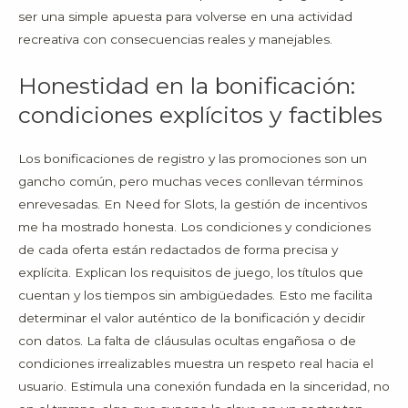
ser una simple apuesta para volverse en una actividad
recreativa con consecuencias reales y manejables.
Honestidad en la bonificación:
condiciones explícitos y factibles
Los bonificaciones de registro y las promociones son un
gancho común, pero muchas veces conllevan términos
enrevesadas. En Need for Slots, la gestión de incentivos
me ha mostrado honesta. Los condiciones y condiciones
de cada oferta están redactados de forma precisa y
explícita. Explican los requisitos de juego, los títulos que
cuentan y los tiempos sin ambigüedades. Esto me facilita
determinar el valor auténtico de la bonificación y decidir
con datos. La falta de cláusulas ocultas engañosa o de
condiciones irrealizables muestra un respeto real hacia el
usuario. Estimula una conexión fundada en la sinceridad, no