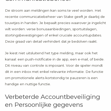
De stroom aan meldingen kan soms te veel worden. Het
recente communicatiebeheer van Stake geeft je daarbij de
touwtjes in handen. Je bepaalt precies waarover je ingelicht
wilt worden: verse bonusaanbiedingen, sportuitslagen,
stortingsbevestigingen of enkel cruciale accountupdates.
Deze graad van detail verhindert dat je bedolven raakt.
Je kiest niet uitsluitend het type melding, maar ook het
kanaal: een push-notificatie in de app, een e-mail, of beide.
Dit niveau van controle is imposant. Voor de speler mondt
dit in een inbox met enkel relevante informatie. De functie
om promotionele alerts kortstondig te pauzeren is een
handige en nuttige functie.
Verbeterde Accountbeveiliging
en Persoonlijke gegevens