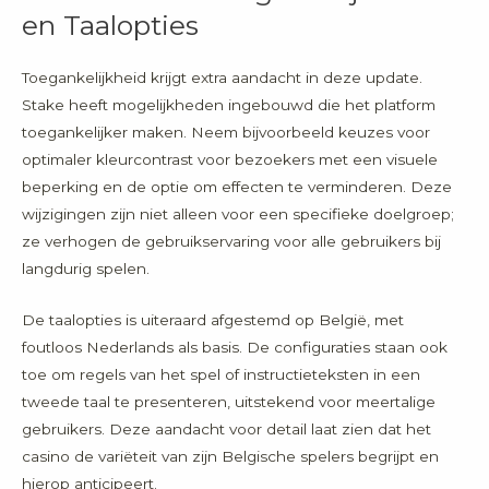
en Taalopties
Toegankelijkheid krijgt extra aandacht in deze update.
Stake heeft mogelijkheden ingebouwd die het platform
toegankelijker maken. Neem bijvoorbeeld keuzes voor
optimaler kleurcontrast voor bezoekers met een visuele
beperking en de optie om effecten te verminderen. Deze
wijzigingen zijn niet alleen voor een specifieke doelgroep;
ze verhogen de gebruikservaring voor alle gebruikers bij
langdurig spelen.
De taalopties is uiteraard afgestemd op België, met
foutloos Nederlands als basis. De configuraties staan ook
toe om regels van het spel of instructieteksten in een
tweede taal te presenteren, uitstekend voor meertalige
gebruikers. Deze aandacht voor detail laat zien dat het
casino de variëteit van zijn Belgische spelers begrijpt en
hierop anticipeert.