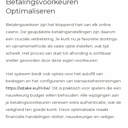
Betalingsvoorkeuren
Optimaliseren
Betalingsverkeer zijn het kloppend hart van elk online
casino. De geüpdatete betalingsinstellingen zijn daarom
een cruciale verbetering. Je kunt nu je favoriete stortings-
en opnamemethode als vaste optie instellen, wat tijd
scheelt. Het proces van start tot afronding is zichtbaar
sneller geworden door deze eigen voorkeuren.
Het systeem biedt ook opties voor het autofill van
bedragen en het configureren van transactieherinneringen
https://sstake.eu/nl-be/
. Dit is praktisch voor spelers die een
nauwkeurig budget willen behouden. Alle wijzigingen aan
je betalingsvoorkeuren vereisen extra authenticatie, wat de
veiligheid ten goede komt. Deze optimalisatie maakt
financiële handelingen vlotter, nauwkeuriger en veiliger.