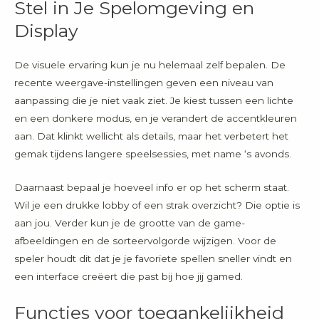
Stel in Je Spelomgeving en
Display
De visuele ervaring kun je nu helemaal zelf bepalen. De
recente weergave-instellingen geven een niveau van
aanpassing die je niet vaak ziet. Je kiest tussen een lichte
en een donkere modus, en je verandert de accentkleuren
aan. Dat klinkt wellicht als details, maar het verbetert het
gemak tijdens langere speelsessies, met name ‘s avonds.
Daarnaast bepaal je hoeveel info er op het scherm staat.
Wil je een drukke lobby of een strak overzicht? Die optie is
aan jou. Verder kun je de grootte van de game-
afbeeldingen en de sorteervolgorde wijzigen. Voor de
speler houdt dit dat je je favoriete spellen sneller vindt en
een interface creëert die past bij hoe jij gamed.
Functies voor toegankelijkheid