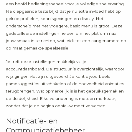
een hoofd bedieningspaneel voor je volledige spelervaring.
Na diepgaande tests blijkt dat je nu extra invloed hebt op
geluidsprofielen, kennisgevingen en display. Het
onderscheid met het vroegere, basic menu is groot. Deze
gedetailleerde instellingen helpen om het platform naar
jouw smaak in te richten, wat leidt tot een aangenamere en
op maat gemaakte speelsessie.
Je treft deze instellingen makkelijk via je
accountdashboard. De structuur is overzichtelijk, waardoor
wijzigingen vlot zijn uitgevoerd. Je kunt bijvoorbeeld
gamesuggesties uitschakelen of de hoeveelheid animaties
terugbrengen. Wat opmerkelijk is is het gebruiksgemak en
de duidelijkheid. Elke verandering is meteen merkbaar,
zonder dat je de pagina opnieuw moet verversen.
Notificatie- en
Communicatiebeheer