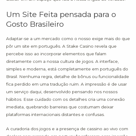
Um Site Feita pensada para o
Gosto Brasileiro
Adaptar-se a um mercado como o nosso exige mais do que
pôr um site em português. A Stake Casino revela que
percebe isso ao incorporar elementos que falam
diretamente com a nossa cultura de jogos. A interface,
simples e moderna, está completamente em português do
Brasil. Nenhuma regra, detalhe de bônus ou funcionalidade
fica perdido em uma tradução ruim. A impressão é de usar
um serviço daqui, desenvolvido pensando nos nossos
hábitos. Esse cuidado com os detalhes cria uma conexão
imediata, quebrando barreiras que costumam deixar
plataformas internacionais distantes e confusas.
A curadoria dos jogos e a presença de cassino ao vivo com