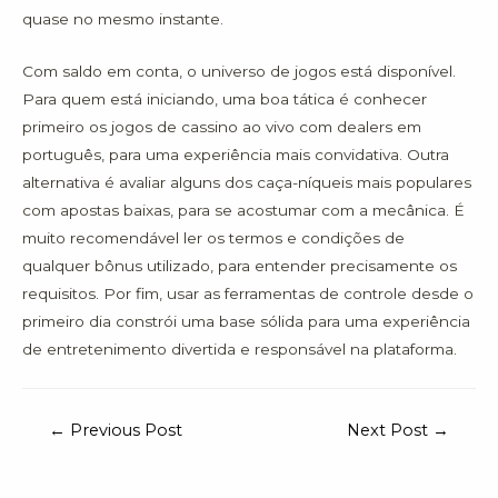
quase no mesmo instante.
Com saldo em conta, o universo de jogos está disponível.
Para quem está iniciando, uma boa tática é conhecer
primeiro os jogos de cassino ao vivo com dealers em
português, para uma experiência mais convidativa. Outra
alternativa é avaliar alguns dos caça-níqueis mais populares
com apostas baixas, para se acostumar com a mecânica. É
muito recomendável ler os termos e condições de
qualquer bônus utilizado, para entender precisamente os
requisitos. Por fim, usar as ferramentas de controle desde o
primeiro dia constrói uma base sólida para uma experiência
de entretenimento divertida e responsável na plataforma.
←
Previous Post
Next Post
→