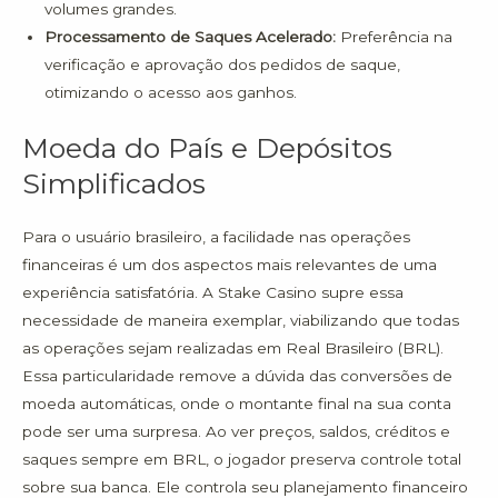
volumes grandes.
Processamento de Saques Acelerado:
Preferência na
verificação e aprovação dos pedidos de saque,
otimizando o acesso aos ganhos.
Moeda do País e Depósitos
Simplificados
Para o usuário brasileiro, a facilidade nas operações
financeiras é um dos aspectos mais relevantes de uma
experiência satisfatória. A Stake Casino supre essa
necessidade de maneira exemplar, viabilizando que todas
as operações sejam realizadas em Real Brasileiro (BRL).
Essa particularidade remove a dúvida das conversões de
moeda automáticas, onde o montante final na sua conta
pode ser uma surpresa. Ao ver preços, saldos, créditos e
saques sempre em BRL, o jogador preserva controle total
sobre sua banca. Ele controla seu planejamento financeiro