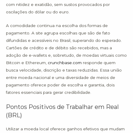
com nitidez e exatidão, sem sustos provocados por
oscilações do dólar ou do euro.
A comodidade continua na escolha dos formas de
pagamento. A site agrupa escolhas que são de fato
difundidas e acessíveis no Brasil, superando do esperado.
Cartões de crédito e de débito são recebidos, mas a
adoção de e-wallets e, sobretudo, de moedas virtuais como
Bitcoin e Ethereum,
crunchbase.com
responde quem
busca velocidade, discrição e taxas reduzidas. Essa união
entre moeda nacional e uma diversidade de meios de
pagamento oferece poder de escolha e garantia, dois
fatores essenciais para gerar credibilidade.
Pontos Positivos de Trabalhar em Real
(BRL)
Utilizar a moeda local oferece ganhos efetivos que mudam