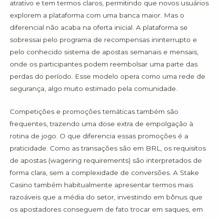
atrativo e tem termos claros, permitindo que novos usuários
explorem a plataforma com uma banca maior. Mas o
diferencial não acaba na oferta inicial. A plataforma se
sobressai pelo programa de recompensas ininterrupto e
pelo conhecido sistema de apostas semanais e mensais,
onde os participantes podem reembolsar uma parte das
perdas do período. Esse modelo opera como uma rede de
segurança, algo muito estimado pela comunidade.
Competições e promoções temáticas também são
frequentes, trazendo uma dose extra de empolgação à
rotina de jogo. O que diferencia essas promoções é a
praticidade. Como as transações são em BRL, os requisitos
de apostas (wagering requirements) são interpretados de
forma clara, sem a complexidade de conversões. A Stake
Casino também habitualmente apresentar termos mais
razoáveis que a média do setor, investindo em bônus que
os apostadores conseguem de fato trocar em saques, em