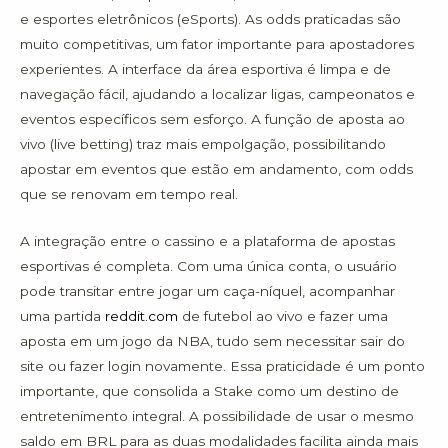
e esportes eletrônicos (eSports). As odds praticadas são
muito competitivas, um fator importante para apostadores
experientes. A interface da área esportiva é limpa e de
navegação fácil, ajudando a localizar ligas, campeonatos e
eventos específicos sem esforço. A função de aposta ao
vivo (live betting) traz mais empolgação, possibilitando
apostar em eventos que estão em andamento, com odds
que se renovam em tempo real.
A integração entre o cassino e a plataforma de apostas
esportivas é completa. Com uma única conta, o usuário
pode transitar entre jogar um caça-níquel, acompanhar
uma partida
reddit.com
de futebol ao vivo e fazer uma
aposta em um jogo da NBA, tudo sem necessitar sair do
site ou fazer login novamente. Essa praticidade é um ponto
importante, que consolida a Stake como um destino de
entretenimento integral. A possibilidade de usar o mesmo
saldo em BRL para as duas modalidades facilita ainda mais