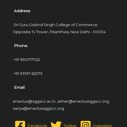
Address:
Sri Guru Gobind Singh College of Commerce,
Opposite Tv Tower, PitamPura,
New Delhi - 110034
Phone:
+91 9910771122
+91 93197 62575
Email:
enactus@sggscc.ac.in,
seher@enactussggscc.org,
zariya@enactussggscc.org
Facebook
Twitter
Instagram