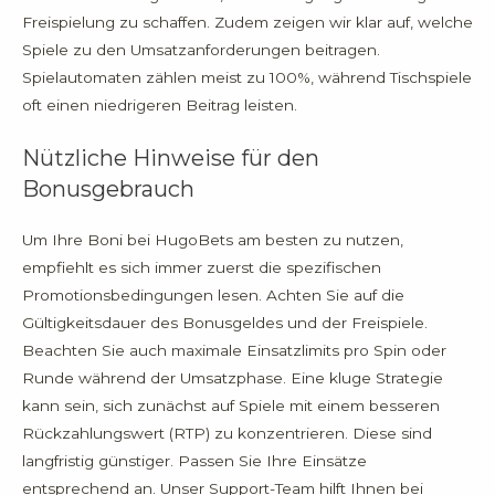
Freispielung zu schaffen. Zudem zeigen wir klar auf, welche
Spiele zu den Umsatzanforderungen beitragen.
Spielautomaten zählen meist zu 100%, während Tischspiele
oft einen niedrigeren Beitrag leisten.
Nützliche Hinweise für den
Bonusgebrauch
Um Ihre Boni bei HugoBets am besten zu nutzen,
empfiehlt es sich immer zuerst die spezifischen
Promotionsbedingungen lesen. Achten Sie auf die
Gültigkeitsdauer des Bonusgeldes und der Freispiele.
Beachten Sie auch maximale Einsatzlimits pro Spin oder
Runde während der Umsatzphase. Eine kluge Strategie
kann sein, sich zunächst auf Spiele mit einem besseren
Rückzahlungswert (RTP) zu konzentrieren. Diese sind
langfristig günstiger. Passen Sie Ihre Einsätze
entsprechend an. Unser Support-Team hilft Ihnen bei