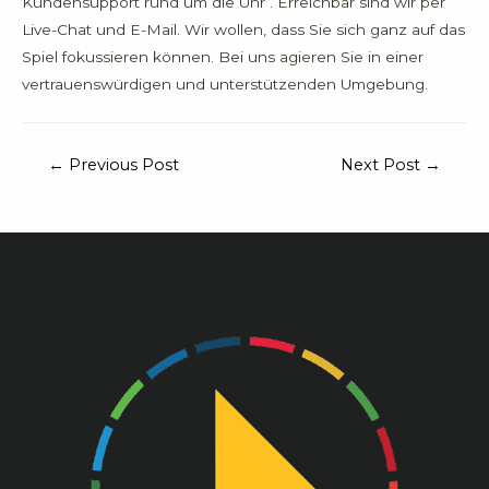
Kundensupport rund um die Uhr . Erreichbar sind wir per
Live-Chat und E-Mail. Wir wollen, dass Sie sich ganz auf das
Spiel fokussieren können. Bei uns agieren Sie in einer
vertrauenswürdigen und unterstützenden Umgebung.
←
Previous Post
Next Post
→