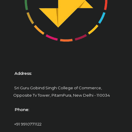
Address:
Sri Guru Gobind Singh College of Commerce,
Opposite Tv Tower, PitamPura,
New Delhi - 110034
Phone:
+91 9910771122