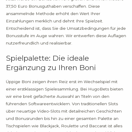
37,50 Euro Bonusguthaben verschaffen. Diese
ansammelnde Methode erhöht den Wert Ihrer
Einzahlungen merklich und dehnt Ihre Spielzeit.
Entscheidend ist, dass Sie die Umsatzbedingungen für jede
Bonusstufe im Auge wahren. Wir entwerfen diese Auflagen
nutzerfreundlich und realisierbar.
Spielpalette: Die ideale
Ergänzung zu Ihren Boni
Üppige Boni zeigen ihren Reiz erst im Wechselspiel mit
einer erstklassigen Spielesammlung. Bei HugoBets bieten
wir eine breit gefächerte Auswahl an Titeln von den
führenden Softwareentwicklern. Von traditionellen Slots
über neuartige Video-Slots mit detailreichen Geschichten
und Bonusrunden bis hin zu einer gesamten Palette an
Tischspielen wie Blackjack, Roulette und Baccarat ist alles