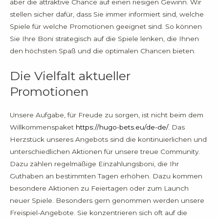
aber die attraktive Chance auf einen riesigen Gewinn. Wir
stellen sicher dafür, dass Sie immer informiert sind, welche
Spiele für welche Promotionen geeignet sind. So können
Sie Ihre Boni strategisch auf die Spiele lenken, die Ihnen
den höchsten Spaß und die optimalen Chancen bieten.
Die Vielfalt aktueller
Promotionen
Unsere Aufgabe, für Freude zu sorgen, ist nicht beim dem
Willkommenspaket
https://hugo-bets.eu/de-de/
. Das
Herzstück unseres Angebots sind die kontinuierlichen und
unterschiedlichen Aktionen für unsere treue Community.
Dazu zählen regelmäßige Einzahlungsboni, die Ihr
Guthaben an bestimmten Tagen erhöhen. Dazu kommen
besondere Aktionen zu Feiertagen oder zum Launch
neuer Spiele. Besonders gern genommen werden unsere
Freispiel-Angebote. Sie konzentrieren sich oft auf die