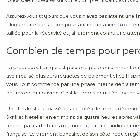
fonds soient crédités sur votre compte Hispin Casino, surt
Assurez-vous toujours que vous n’avez pas atteint une l
bloquer une transaction pourtant instantanée. Globaleme
taillée pour la réactivité et j’ai rarement connu une att
Combien de temps pour perce
La préoccupation qui est posée le plus couramment entre 
avoir réalisé plusieurs requêtes de paiement chez Hispin
vous. Tout commence par une phase interne de traitemen
heures en jour ouvrée. C’est le temps pour l’équipe de v
Une fois le statut passé à « accepté », le temps dépend 
Skrill et Neteller en en moins de quatre heures après v
retraits par carte bancaire, mon expérience indique une 
française. Le virement bancaire, de son côté, requiert 