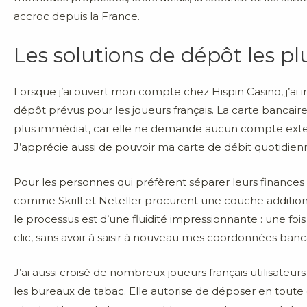
accroc depuis la France.
Les solutions de dépôt les pl
Lorsque j’ai ouvert mon compte chez Hispin Casino, j’a
dépôt prévus pour les joueurs français. La carte bancaire
plus immédiat, car elle ne demande aucun compte exter
J’apprécie aussi de pouvoir ma carte de débit quotidienne
Pour les personnes qui préfèrent séparer leurs finances 
comme Skrill et Neteller procurent une couche additionnel
le processus est d’une fluidité impressionnante : une fois
clic, sans avoir à saisir à nouveau mes coordonnées banca
J’ai aussi croisé de nombreux joueurs français utilisate
les bureaux de tabac. Elle autorise de déposer en toute d