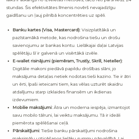
stundas. Šis efektivitātes līmenis novērš nevajadzīgu
gaidīšanu un ļauj pilnībā koncentrēties uz spēli.
Banku kartes (Visa, Mastercard):
Visizplatītākā un
pazīstamākā metode, kas nodrošina tiešu un drošu
savienojumu ar bankas kontu. Lielākajai daļai Latvijas
spēlētāju šī ir galvenā un visērtākā izvēle.
E-wallet risinājumi (piemēram, Trustly, Skrill, Neteller):
Digitālie makoni piedāvā papildu drošības slāni, jo
maksājuma detaļas netiek nodotas tieši kazino. Tie ir ātri
un ērti, īpaši ieteicami tiem, kas vēlas uzturēt skaidru
atdalījumu starp izklaides finansēm un ikdienas
izdevumiem.
Mobilie maksājumi:
Ātra un moderna iespēja, izmantojot
savu mobilo tālruni, lai veiktu maksājumu. Tā ir ideāli
piemērota spēlēšanai ceļā.
Pārskaitījumi:
Tiešie banku pārskaitījumi nodrošina
maksimālu uzticēšanos lielāku summu pārvaldībā. Lai