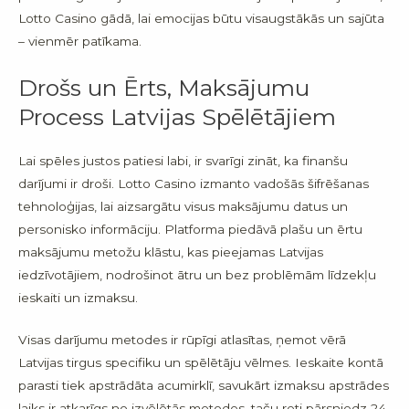
Lotto Casino gādā, lai emocijas būtu visaugstākās un sajūta
– vienmēr patīkama.
Drošs un Ērts, Maksājumu
Process Latvijas Spēlētājiem
Lai spēles justos patiesi labi, ir svarīgi zināt, ka finanšu
darījumi ir droši. Lotto Casino izmanto vadošās šifrēšanas
tehnoloģijas, lai aizsargātu visus maksājumu datus un
personisko informāciju. Platforma piedāvā plašu un ērtu
maksājumu metožu klāstu, kas pieejamas Latvijas
iedzīvotājiem, nodrošinot ātru un bez problēmām līdzekļu
ieskaiti un izmaksu.
Visas darījumu metodes ir rūpīgi atlasītas, ņemot vērā
Latvijas tirgus specifiku un spēlētāju vēlmes. Ieskaite kontā
parasti tiek apstrādāta acumirklī, savukārt izmaksu apstrādes
laiks ir atkarīgs no izvēlētās metodes, taču reti pārsniedz 24