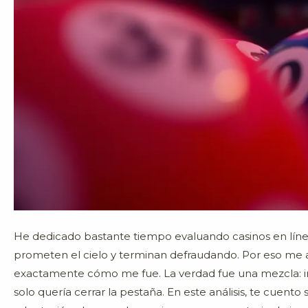
He dedicado bastante tiempo evaluando casinos en lín
prometen el cielo y terminan defraudando. Por eso me a
exactamente cómo me fue. La verdad fue una mezcla: in
solo quería cerrar la pestaña. En este análisis, te cuent