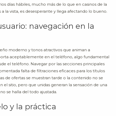
arios días hábiles, mucho más de lo que en casinos de la
a la vista, es desesperante y llega afectando lo bueno.
usuario: navegación en la
seño moderno y tonos atractivos que animan a
porta aceptablemente en el teléfono, algo fundamental
e el teléfono. Navegar por las secciones principales
mentada falta de filtraciones eficaces para los títulos
as de ofertas se muestran tarde o la contenido no se
n el sitio, pero que unidas generan la sensación de una
o se halla del todo ajustada.
lo y la práctica