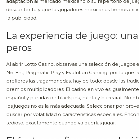
adaptación al mercado mexicano o su repertorio de jueg
descontento y que los jugadores mexicanos hemos critic
la publicidad.
La experiencia de juego: una
peros
Al abrir Lotto Casino, observas una selección de jueg
NetEnt, Pragmatic Play y Evolution Gaming, por lo que la c
prefieres las tragamonedas, hay de todo: desde las tradic
premios multiplicadores. El casino en vivo es igualment
español y partidas de blackjack, ruleta y baccarat. No o
los juegos no es la más adecuada. Seleccionar por prove
buscar por volatilidad o características especiales. Enc
tediosa, exactamente cuando ya querías jugar.