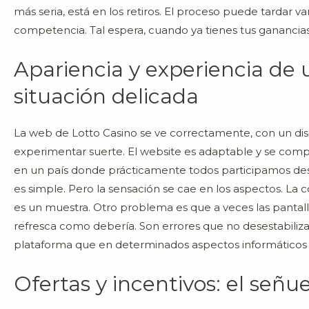
más seria, está en los retiros. El proceso puede tardar v
competencia. Tal espera, cuando ya tienes tus ganancias 
Apariencia y experiencia de 
situación delicada
La web de Lotto Casino se ve correctamente, con un di
experimentar suerte. El website es adaptable y se com
en un país donde prácticamente todos participamos desd
es simple. Pero la sensación se cae en los aspectos. La co
es un muestra. Otro problema es que a veces las pantall
refresca como debería. Son errores que no desestabiliza
plataforma que en determinados aspectos informáticos n
Ofertas y incentivos: el señue