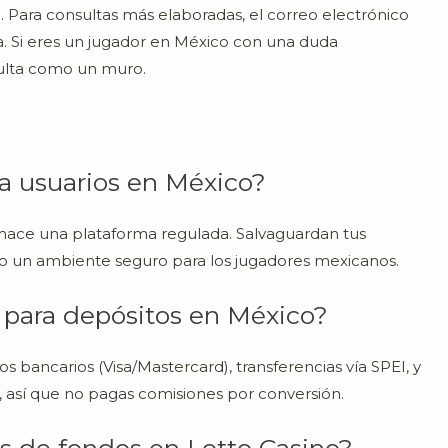
a. Para consultas más elaboradas, el correo electrónico
a. Si eres un jugador en México con una duda
sulta como un muro.
ra usuarios en México?
o hace una plataforma regulada. Salvaguardan tus
do un ambiente seguro para los jugadores mexicanos.
para depósitos en México?
 bancarios (Visa/Mastercard), transferencias vía SPEI, y
), así que no pagas comisiones por conversión.