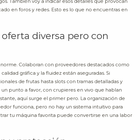
os. También voy a indicar esos detalles que provocan
ado en foros y redes. Esto es lo que no encuentras en
 oferta diversa pero con
os enorme. Colaboran con proveedores destacados como
alidad gráfica y la fluidez están aseguradas. Si
ionales de frutas hasta slots con tramas detalladas y
e un punto a favor, con crupieres en vivo que hablan
bstante, aquí surge el primer pero. La organización de
edor funciona, pero no hay un sistema intuitivo para
ontrar tu máquina favorita puede convertirse en una labor