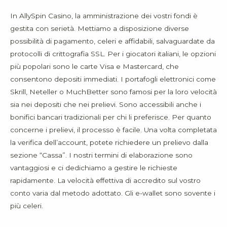
In AllySpin Casino, la amministrazione dei vostri fondi è
gestita con serietà. Mettiamo a disposizione diverse
possibilità di pagamento, celeri e affidabili, salvaguardate da
protocolli di crittografia SSL. Per i giocatori italiani, le opzioni
più popolari sono le carte Visa e Mastercard, che
consentono depositi immediati. I portafogli elettronici come
Skrill, Neteller o MuchBetter sono famosi per la loro velocità
sia nei depositi che nei prelievi. Sono accessibili anche i
bonifici bancari tradizionali per chi li preferisce. Per quanto
concerne i prelievi, il processo è facile. Una volta completata
la verifica dell’account, potete richiedere un prelievo dalla
sezione “Cassa”. I nostri termini di elaborazione sono
vantaggiosi e ci dedichiamo a gestire le richieste
rapidamente. La velocità effettiva di accredito sul vostro
conto varia dal metodo adottato. Gli e-wallet sono sovente i
più celeri.