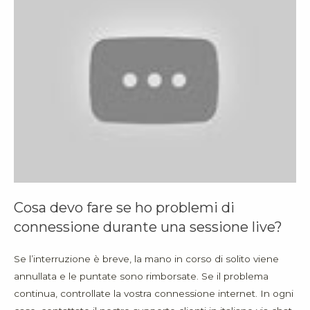
Cosa devo fare se ho problemi di
connessione durante una sessione live?
Se l’interruzione è breve, la mano in corso di solito viene
annullata e le puntate sono rimborsate. Se il problema
continua, controllate la vostra connessione internet. In ogni