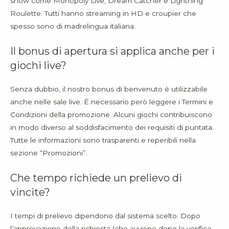
show come Monopoly Live, Dream Catcher e Lightning
Roulette. Tutti hanno streaming in HD e croupier che
spesso sono di madrelingua italiana.
Il bonus di apertura si applica anche per i
giochi live?
Senza dubbio, il nostro bonus di benvenuto è utilizzabile
anche nelle sale live. È necessario però leggere i Termini e
Condizioni della promozione. Alcuni giochi contribuiscono
in modo diverso al soddisfacimento dei requisiti di puntata.
Tutte le informazioni sono trasparenti e reperibili nella
sezione “Promozioni”.
Che tempo richiede un prelievo di
vincite?
I tempi di prelievo dipendono dal sistema scelto. Dopo
l’approvazione della richiesta (che avviene dopo la verifica