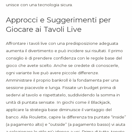
unisce con una tecnologia sicura.
Approcci e Suggerimenti per
Giocare ai Tavoli Live
Affrontare i tavoli live con una predisposizione adeguata
aumenta il divertimento e può incidere sui risultati. Il primo
consiglio è di prendere confidenza con le regole base del
gioco che avete scelto. Anche se credete di conoscerle,
ogni variante live può avere piccole differenze.
Amministrare il proprio bankroll è la fondamenta per una
sessione piacevole e lunga. Fissate un budget prima di
sedervi al tavolo e rispettatelo, suddividendo la somma in
unità di puntata sensate. In giochi come il Blackjack,
applicare la strategia base diminuisce il vantaggio del
banco. Alla Roulette, capire la differenza tra puntate “inside”
(a pagamento alto) e “outside” (a pagamento basso) vi aiuta
a selezionare lo stile più idoneo a voi. Prima di tutto, tenete