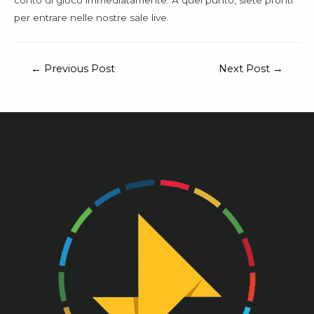
per entrare nelle nostre sale live.
←
Previous Post
Next Post
→