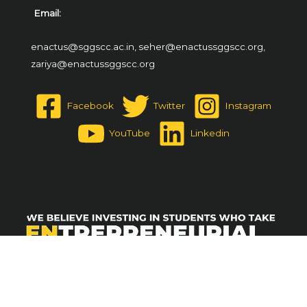
Email:
enactus@sggscc.ac.in,
seher@enactussggscc.org,
zariya@enactussggscc.org
Facebook
Twitter
Instagram
YouTube
Linkedin