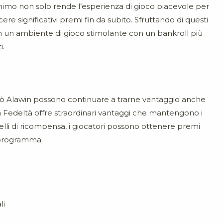
imo non solo rende l’esperienza di gioco piacevole per
e significativi premi fin da subito. Sfruttando di questi
 in un ambiente di gioco stimolante con un bankroll più
i.
inò Alawin possono continuare a trarne vantaggio anche
 Fedeltà offre straordinari vantaggi che mantengono i
 livelli di ricompensa, i giocatori possono ottenere premi
 programma.
li