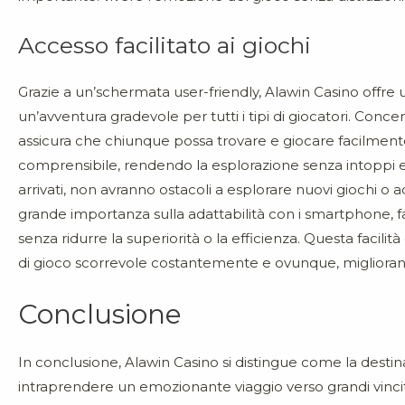
Accesso facilitato ai giochi
Grazie a un’schermata user-friendly, Alawin Casino offre
un’avventura gradevole per tutti i tipi di giocatori. Concen
assicura che chiunque possa trovare e giocare facilmente ai
comprensibile, rendendo la esplorazione senza intoppi e i
arrivati, non avranno ostacoli a esplorare nuovi giochi o a
grande importanza sulla adattabilità con i smartphone, fac
senza ridurre la superiorità o la efficienza. Questa facilit
di gioco scorrevole costantemente e ovunque, migliorando 
Conclusione
In conclusione, Alawin Casino si distingue come la destinaz
intraprendere un emozionante viaggio verso grandi vincite.