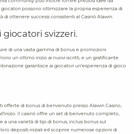
della community può inoltre fornire preziosi idee da
i, i giocatori possono ottimizzare la propria esperienza di
 di ottenere successi consistenti al Casinò Alawin.
giocatori svizzeri.
ufruire di una vasta gamma di bonus e promozioni
ono un ottimo inizio ai nuovi iscritti, e un gratificante
binazione garantisce ai giocatori un’esperienza di gioco
enti offerte di bonus di benvenuto presso Alawin Casino,
ll’inizio. Il casinò offre un set di benvenuto completo,
ie a una varietà di tipi di bonus, inclusi bonus sul
 loro depositi iniziali ed scoprire numerose opzioni di