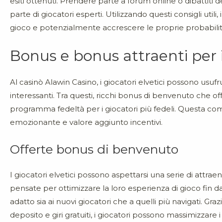
esiti ottenuti. Prendere parte a forum online o dibattiti 
parte di giocatori esperti. Utilizzando questi consigli util
gioco e potenzialmente accrescere le proprie probabilità
Bonus e bonus attraenti per i 
Al casinò Alawin Casino, i giocatori elvetici possono us
interessanti. Tra questi, ricchi bonus di benvenuto che offr
programma fedeltà per i giocatori più fedeli. Questa com
emozionante e valore aggiunto incentivi.
Offerte bonus di benvenuto
I giocatori elvetici possono aspettarsi una serie di attra
pensate per ottimizzare la loro esperienza di gioco fin da
adatto sia ai nuovi giocatori che a quelli più navigati. Graz
deposito e giri gratuiti, i giocatori possono massimizzare i