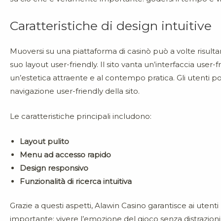
Caratteristiche di design intuitive
Muoversi su una piattaforma di casinò può a volte risultar
suo layout user-friendly. Il sito vanta un’interfaccia user-
un’estetica attraente e al contempo pratica. Gli utenti p
navigazione user-friendly della sito.
Le caratteristiche principali includono:
Layout pulito
Menu ad accesso rapido
Design responsivo
Funzionalità di ricerca intuitiva
Grazie a questi aspetti, Alawin Casino garantisce ai utenti
importante: vivere l’emozione del gioco senza distrazioni