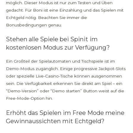
möglich. Dieser Modus ist nur zum Testen und Üben
gedacht. Für Boni ist eine Einzahlung und das Spielen mit
Echtgeld nötig. Beachten Sie immer die
Bonusbedingungen genau.
Stehen alle Spiele bei Spinit im
kostenlosen Modus zur Verfügung?
Ein Großteil der Spielautomaten und Tischspiele ist im
Demo-Modus zugänglich. Einige progressive Jackpot-Slots
oder spezielle Live-Casino-Tische können ausgenommen
sein. Die Verfügbarkeit erkennen Sie direkt am Spiel – ein
“Demo-Version” oder “Demo starten” Button weist auf die
Free-Mode-Option hin.
Erhöht das Spielen im Free Mode meine
Gewinnaussichten mit Echtgeld?