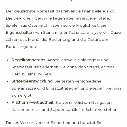
Der deutlichste Vorteil ist das fehlende finanzielle Risiko.
Die wirklichen Gewinne liegen aber an anderer Stelle.
Spieler aus Österreich haben so die Möglichkeit, die
Eigenschaften von Spinit in aller Ruhe zu analysieren. Dazu
zählen das Menü, die Bedienung und die Details der
Bonusangebote.
Regelkompetenz:
Anspruchsvolle Spielregeln und
Spezialfeatures erlernen Sie ohne den Stress, echtes
Geld zu einzubüßen.
Strategieentwicklung:
Sie testen verschiedene
Spielansätze und Einsatzstrategien und erleben live, was
sich ergibt.
Plattform-Vertrautheit:
Sie verinnerlichen Navigation,
Kassenbereich und Supportkanäle im Schlaf verstehen.
Dieses Wissen verleiht Sicherheit und bereitet Sie