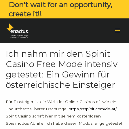
Don't wait for an opportunity,
create it!!
Ich nahm mir den Spinit
Casino Free Mode intensiv
getestet: Ein Gewinn für
österreichische Einsteiger
Für Einsteiger ist die Welt der Online-Casinos oft wie ein
undurchschaubarer Dschungel
https://sspinit.com/de-at/
.
Spinit Casino schaft hier mit seinem kostenlosen
Spielmodus Abhilfe. Ich habe diesen Modus lange getestet