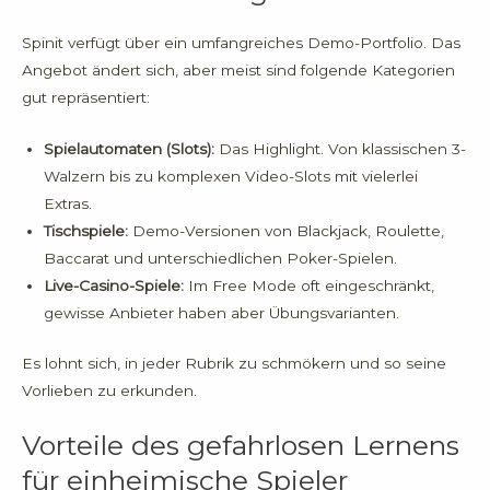
Spinit verfügt über ein umfangreiches Demo-Portfolio. Das
Angebot ändert sich, aber meist sind folgende Kategorien
gut repräsentiert:
Spielautomaten (Slots):
Das Highlight. Von klassischen 3-
Walzern bis zu komplexen Video-Slots mit vielerlei
Extras.
Tischspiele:
Demo-Versionen von Blackjack, Roulette,
Baccarat und unterschiedlichen Poker-Spielen.
Live-Casino-Spiele:
Im Free Mode oft eingeschränkt,
gewisse Anbieter haben aber Übungsvarianten.
Es lohnt sich, in jeder Rubrik zu schmökern und so seine
Vorlieben zu erkunden.
Vorteile des gefahrlosen Lernens
für einheimische Spieler