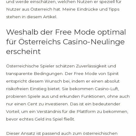
und werde einschätzen, welchen Nutzen er speziell für
Nutzer aus Österreich hat. Meine Eindrücke und Tipps
stehen in diesem Artikel.
Weshalb der Free Mode optimal
für Österreichs Casino-Neulinge
erscheint
Österreichische Spieler schätzen Zuverlässigkeit und
transparente Bedingungen. Der Free Mode von Spinit
entspricht diesem Wunsch bei, indem er einen absolut
risikofreien Einstieg bietet. Sie bekommen Casino-Luft,
probieren Spiele aus und erkunden Funktionen, ohne auch
nur einen Cent zu investieren. Das ist ein bedeutender
Vorteil, um ein Verständnis für die Plattform zu bekommen,
bevor echtes Geld ins Spiel fließt.
Dieser Ansatz ist passend auch zum österreichischen