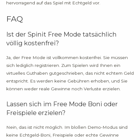
hervorragend auf das Spiel mit Echtgeld vor.
FAQ
Ist der Spinit Free Mode tatsächlich
völlig kostenfrei?
Ja, der Free Mode ist vollkommen kostenfrei. Sie müssen
sich lediglich registrieren. Zum Spielen wird Ihnen ein
virtuelles Guthaben gutgeschrieben, das nicht echtem Geld
entspricht. Es werden keine Gebühren erhoben, und Sie
können weder reale Gewinne noch Verluste erzielen.
Lassen sich im Free Mode Boni oder
Freispiele erzielen?
Nein, das ist nicht möglich. Im bloßen Demo-Modus sind
keine Echtgeld-Boni, Freispiele oder echte Gewinne