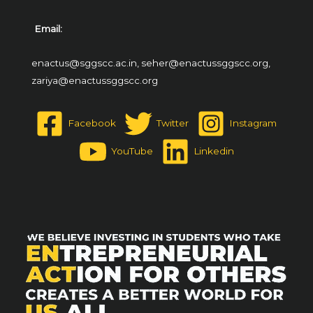
Email:
enactus@sggscc.ac.in,
seher@enactussggscc.org,
zariya@enactussggscc.org
Facebook
Twitter
Instagram
YouTube
Linkedin