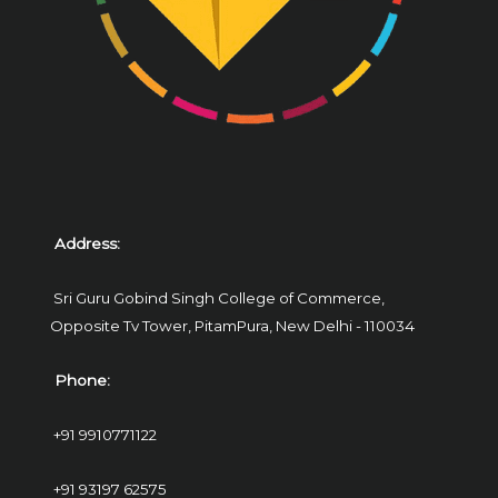
Address:
Sri Guru Gobind Singh College of Commerce,
Opposite Tv Tower, PitamPura,
New Delhi - 110034
Phone:
+91 9910771122
+91 93197 62575