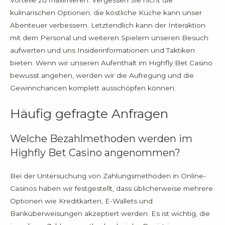
kulinarischen Optionen; die köstliche Küche kann unser
Abenteuer verbessern. Letztendlich kann der Interaktion
mit dem Personal und weiteren Spielern unseren Besuch
aufwerten und uns Insiderinformationen und Taktiken
bieten. Wenn wir unseren Aufenthalt im Highfly Bet Casino
bewusst angehen, werden wir die Aufregung und die
Gewinnchancen komplett ausschöpfen können.
Häufig gefragte Anfragen
Welche Bezahlmethoden werden im
Highfly Bet Casino angenommen?
Bei der Untersuchung von Zahlungsmethoden in Online-
Casinos haben wir festgestellt, dass üblicherweise mehrere
Optionen wie Kreditkarten, E-Wallets und
Banküberweisungen akzeptiert werden. Es ist wichtig, die