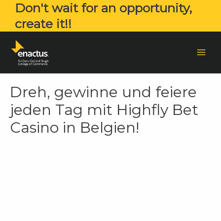
Don't wait for an opportunity,
create it!!
Dreh, gewinne und feiere
jeden Tag mit Highfly Bet
Casino in Belgien!